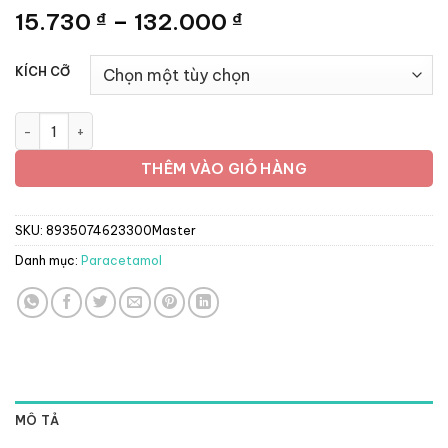
Khoảng
15.730
–
132.000
₫
₫
giá:
từ
KÍCH CỠ
15.730 ₫
đến
BIO ASPIRIN C - Gói 1kg số lượng
132.000 ₫
THÊM VÀO GIỎ HÀNG
SKU:
8935074623300Master
Danh mục:
Paracetamol
MÔ TẢ