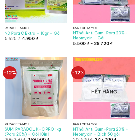
PARACETAMOL
PARACETAMOL
NThái Anti Gum-Para 20% +
ND Para C Extra – 10gr – Gói
Neomycin – Gói
Giá
Giá
5.625
₫
4.950
₫
gốc
hiện
Khoảng
5.500
₫
–
38.720
₫
là:
tại
giá:
5.625 ₫.
là:
từ
4.950 ₫.
5.500 ₫
đến
38.720 ₫
-12%
-12%
HẾT HÀNG
PARACETAMOL
PARACETAMOL
SUMI PARADOL K+C PRO 1kg
NThái Anti Gum-Para 20% +
(Para 20%) – Gói 10in1
Neomycin – Bịch 50 gói
Giá
Giá
Giá
Giá
306.250
₫
269.500
₫
312.500
₫
275.000
₫