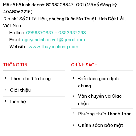
Mã số hộ kinh doanh: 8298328847-001 (Mã số đăng ký:
40A8062215)
Địa chỉ: Số 21 Tô Hiệu, phường Buôn Ma Thuột, tỉnh Đắk Lắk
,
Việt Nam
Hotline:
0988370387
-
0383987293
Email:
nguyendinhan.vet@gmail.com
Website:
www.thuyannhung.com
THÔNG TIN
CHÍNH SÁCH
Theo dõi đơn hàng
Điều kiện giao dịch
chung
Giới thiệu
Vận chuyển và Giao
Liên hệ
nhận
Phương thức thanh toán
Chính sách bảo mật