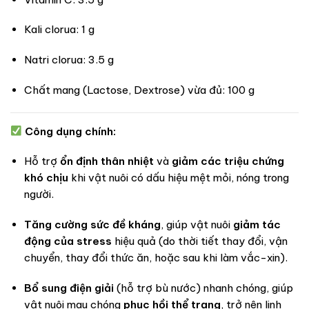
Kali clorua: 1 g
Natri clorua: 3.5 g
Chất mang (Lactose, Dextrose) vừa đủ: 100 g
Công dụng chính:
Hỗ trợ
ổn định thân nhiệt
và
giảm các triệu chứng
khó chịu
khi vật nuôi có dấu hiệu mệt mỏi, nóng trong
người.
Tăng cường sức đề kháng
, giúp vật nuôi
giảm tác
động của stress
hiệu quả (do thời tiết thay đổi, vận
chuyển, thay đổi thức ăn, hoặc sau khi làm vắc-xin).
Bổ sung điện giải
(hỗ trợ bù nước) nhanh chóng, giúp
vật nuôi mau chóng
phục hồi thể trạng
, trở nên linh