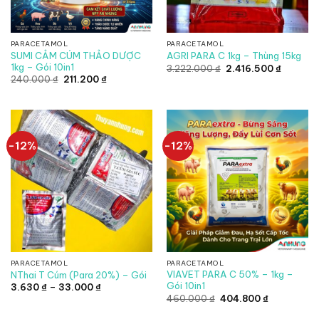
PARACETAMOL
PARACETAMOL
SUMI CẢM CÚM THẢO DƯỢC
AGRI PARA C 1kg – Thùng 15kg
1kg – Gói 10in1
Giá
Giá
3.222.000
₫
2.416.500
₫
gốc
hiện
Giá
Giá
240.000
₫
211.200
₫
là:
tại
gốc
hiện
3.222.000 ₫.
là:
là:
tại
2.416.50
240.000 ₫.
là:
211.200 ₫.
-12%
-12%
PARACETAMOL
PARACETAMOL
VIAVET PARA C 50% – 1kg –
NThai T Cúm (Para 20%) – Gói
Gói 10in1
Khoảng
3.630
₫
–
33.000
₫
giá:
Giá
Giá
460.000
₫
404.800
₫
từ
gốc
hiện
3.630 ₫
là:
tại