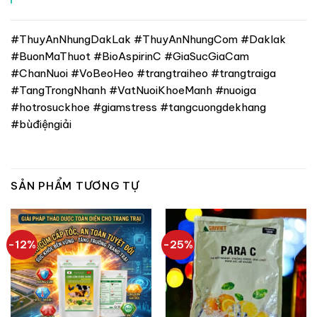
#ThuyAnNhungDakLak #ThuyAnNhungCom #Daklak
#BuonMaThuot #BioAspirinC #GiaSucGiaCam
#ChanNuoi #VoBeoHeo #trangtraiheo #trangtraiga
#TangTrongNhanh #VatNuoiKhoeManh #nuoiga
#hotrosuckhoe #giamstress #tangcuongdekhang
#bùđiệngiải
SẢN PHẨM TƯƠNG TỰ
-12%
-25%