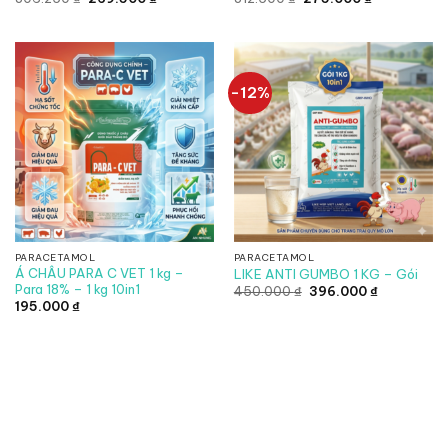
gốc
hiện
gốc
hiện
là:
tại
là:
tại
306.250 ₫.
là:
312.500 ₫.
là:
269.500 ₫.
275.000 ₫.
-12%
PARACETAMOL
PARACETAMOL
Á CHÂU PARA C VET 1 kg –
LIKE ANTI GUMBO 1 KG – Gói
Para 18% – 1 kg 10in1
Giá
Giá
450.000
₫
396.000
₫
gốc
hiện
195.000
₫
là:
tại
450.000 ₫.
là:
396.000 ₫.