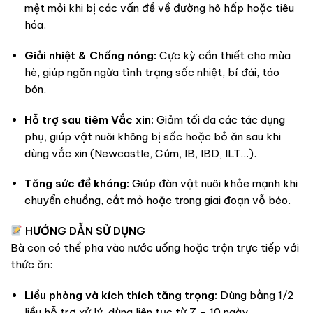
mệt mỏi khi bị các vấn đề về đường hô hấp hoặc tiêu
hóa.
Giải nhiệt & Chống nóng:
Cực kỳ cần thiết cho mùa
hè, giúp ngăn ngừa tình trạng sốc nhiệt, bí đái, táo
bón.
Hỗ trợ sau tiêm Vắc xin:
Giảm tối đa các tác dụng
phụ, giúp vật nuôi không bị sốc hoặc bỏ ăn sau khi
dùng vắc xin (Newcastle, Cúm, IB, IBD, ILT…).
Tăng sức đề kháng:
Giúp đàn vật nuôi khỏe mạnh khi
chuyển chuồng, cắt mỏ hoặc trong giai đoạn vỗ béo.
HƯỚNG DẪN SỬ DỤNG
Bà con có thể pha vào nước uống hoặc trộn trực tiếp với
thức ăn:
Liều phòng và kích thích tăng trọng:
Dùng bằng 1/2
liều hỗ trợ xử lý, dùng liên tục từ 7 – 10 ngày.