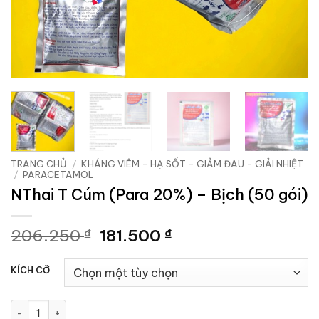
TRANG CHỦ
/
KHÁNG VIÊM - HẠ SỐT - GIẢM ĐAU - GIẢI NHIỆT
/
PARACETAMOL
NThai T Cúm (Para 20%) – Bịch (50 gói)
Giá
Giá
206.250
181.500
₫
₫
gốc
hiện
là:
tại
KÍCH CỠ
206.250 ₫.
là:
181.500 ₫.
NThai T Cúm (Para 20%) - Bịch (50 gói) số lượng