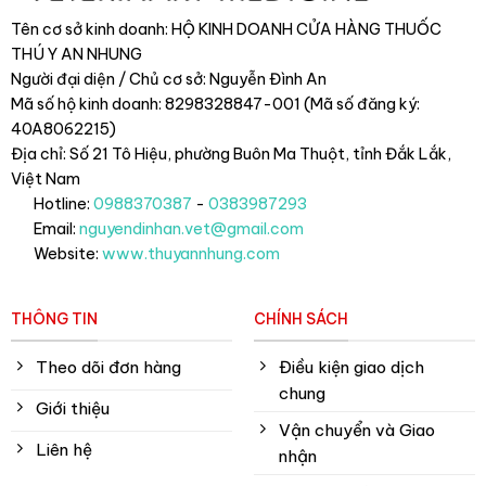
Tên cơ sở kinh doanh: HỘ KINH DOANH CỬA HÀNG THUỐC
THÚ Y AN NHUNG
Người đại diện / Chủ cơ sở: Nguyễn Đình An
Mã số hộ kinh doanh: 8298328847-001 (Mã số đăng ký:
40A8062215)
Địa chỉ: Số 21 Tô Hiệu, phường Buôn Ma Thuột, tỉnh Đắk Lắk
,
Việt Nam
Hotline:
0988370387
-
0383987293
Email:
nguyendinhan.vet@gmail.com
Website:
www.thuyannhung.com
THÔNG TIN
CHÍNH SÁCH
Theo dõi đơn hàng
Điều kiện giao dịch
chung
Giới thiệu
Vận chuyển và Giao
Liên hệ
nhận