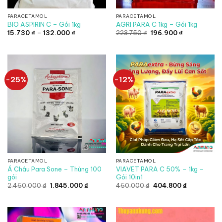
PARACETAMOL
PARACETAMOL
BIO ASPIRIN C – Gói 1kg
AGRI PARA C 1kg – Gói 1kg
Khoảng
Giá
Giá
15.730
₫
–
132.000
₫
223.750
₫
196.900
₫
giá:
gốc
hiện
từ
là:
tại
15.730 ₫
223.750 ₫.
là:
đến
196.900 ₫.
132.000 ₫
-25%
-12%
PARACETAMOL
PARACETAMOL
Á Châu Para Sone – Thùng 100
VIAVET PARA C 50% – 1kg –
gói
Gói 10in1
Giá
Giá
Giá
Giá
2.460.000
₫
1.845.000
₫
460.000
₫
404.800
₫
gốc
hiện
gốc
hiện
là:
tại
là:
tại
2.460.000 ₫.
là:
460.000 ₫.
là:
1.845.000 ₫.
404.800 ₫.