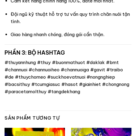
Cam kết hàng chính hãng 100%, date mới nhất.
Đội ngũ kỹ thuật hỗ trợ tư vấn quy trình chăn nuôi tận
tình.
Giao hàng nhanh chóng, đóng gói cẩn thận.
PHẦN 3: BỘ HASHTAG
#thuyannhung #thuy #buonmathuot #daklak #bmt
#channuoi #channuoiheo #channuoiga #gavit #traibo
#de #thuychomeo #suckhoevatnuoi #nongnghiep
#bacsithuy #tcumgiasuc #hasot #giainhiet #chongnong
#paracetamolthuy #tangdekhang
SẢN PHẨM TƯƠNG TỰ