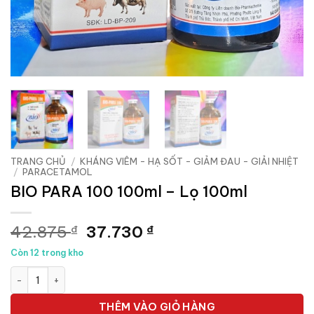
TRANG CHỦ
/
KHÁNG VIÊM - HẠ SỐT - GIẢM ĐAU - GIẢI NHIỆT
/
PARACETAMOL
BIO PARA 100 100ml – Lọ 100ml
Giá
Giá
42.875
37.730
₫
₫
gốc
hiện
Còn 12 trong kho
là:
tại
BIO PARA 100 100ml - Lọ 100ml số lượng
42.875 ₫.
là:
37.730 ₫.
THÊM VÀO GIỎ HÀNG