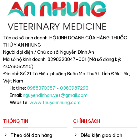
Tên cơ sở kinh doanh: HỘ KINH DOANH CỬA HÀNG THUỐC
THÚ Y AN NHUNG
Người đại diện / Chủ cơ sở: Nguyễn Đình An
Mã số hộ kinh doanh: 8298328847-001 (Mã số đăng ký:
40A8062215)
Địa chỉ: Số 21 Tô Hiệu, phường Buôn Ma Thuột, tỉnh Đắk Lắk
,
Việt Nam
Hotline:
0988370387
-
0383987293
Email:
nguyendinhan.vet@gmail.com
Website:
www.thuyannhung.com
THÔNG TIN
CHÍNH SÁCH
Theo dõi đơn hàng
Điều kiện giao dịch