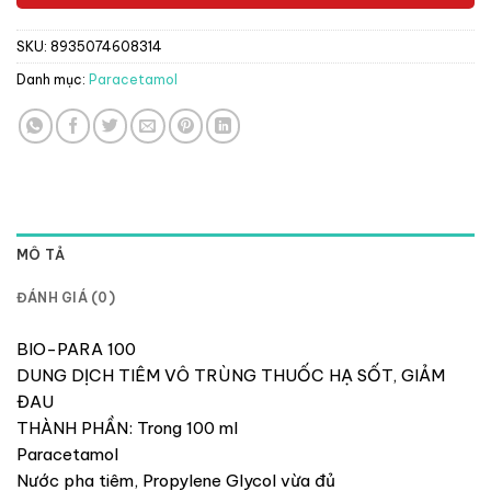
SKU:
8935074608314
Danh mục:
Paracetamol
MÔ TẢ
ĐÁNH GIÁ (0)
BIO-PARA 100
DUNG DỊCH TIÊM VÔ TRÙNG THUỐC HẠ SỐT, GIẢM
ĐAU
THÀNH PHẦN: Trong 100 ml
Paracetamol
Nước pha tiêm, Propylene Glycol vừa đủ