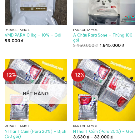
PARACETAMOL
PARACETAMOL
Á Châu Para Sone – Thùng 100
VMD PARA C 1kg – 10% – Gói
gói
93.000
₫
Giá
Giá
2.460.000
₫
1.845.000
₫
gốc
hiện
là:
tại
2.460.000 ₫.
là:
1.845.00
-12%
-12%
HẾT HÀNG
PARACETAMOL
PARACETAMOL
NThai T Cúm (Para 20%) – Bịch
NThai T Cúm (Para 20%) – Gói
(50 gói)
Khoảng
3.630
₫
–
33.000
₫