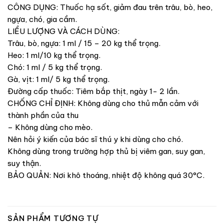
CÔNG DỤNG: Thuốc hạ sốt, giảm đau trên trâu, bò, heo,
ngựa, chó, gia cầm.
LIỀU LƯỢNG VÀ CÁCH DÙNG:
Trâu, bò, ngựa: 1 ml / 15 – 20 kg thể trọng.
Heo: 1 ml/10 kg thể trọng.
Chó: 1 ml / 5 kg thể trọng.
Gà, vịt: 1 ml/ 5 kg thể trọng.
Đường cấp thuốc: Tiêm bắp thịt, ngày 1- 2 lần.
CHỐNG CHỈ ĐỊNH: Không dùng cho thủ mẫn cảm với
thành phần của thu
– Không dùng cho mèo.
Nên hỏi ý kiến của bác sĩ thú y khi dùng cho chó.
Không dùng trong trường hợp thủ bị viêm gan, suy gan,
suy thận.
BẢO QUẢN: Nơi khô thoáng, nhiệt độ không quá 30°C.
SẢN PHẨM TƯƠNG TỰ