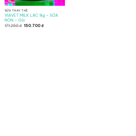
SỮA THAY THẾ
VIAVET MILK LAC 1kg – SỮA
NON – Gói
Giá
Giá
171.250
₫
150.700
₫
gốc
hiện
là:
tại
171.250 ₫.
là:
150.700 ₫.