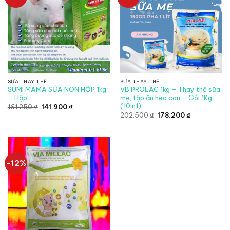
SỮA THAY THẾ
SỮA THAY THẾ
SUMI MAMA SỮA NON HỘP 1kg
VB PROLAC 1kg – Thay thế sữa
– Hộp
mẹ, tập ăn heo con – Gói 1Kg
(10in1)
Giá
Giá
161.250
₫
141.900
₫
gốc
hiện
Giá
Giá
202.500
₫
178.200
₫
là:
tại
gốc
hiện
161.250 ₫.
là:
là:
tại
141.900 ₫.
202.500 ₫.
là:
178.200 ₫.
-12%