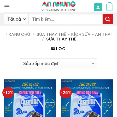
Bỏ
0
qua
nội
Tìm
dung
kiếm:
TRANG CHỦ
/
SỮA THAY THẾ - KÍCH SỮA - AN THAI
/
SỮA THAY THẾ
LỌC
-12%
-25%