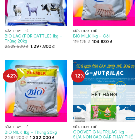
SỮA THAY THẾ
SỮA THAY THẾ
BIO LAC (FOR CATTLE) 1kg –
BIO MILK 1kg – Gói
Thùng 20kg
Giá
Giá
119.125
₫
104.830
₫
gốc
hiện
Giá
Giá
2.229.600
₫
1.297.800
₫
là:
tại
gốc
hiện
119.125 ₫.
là:
là:
tại
104.830 ₫.
2.229.600 ₫.
là:
1.297.800 ₫.
-42%
-12%
HẾT HÀNG
SỮA THAY THẾ
SỮA THAY THẾ
GOOVET G NUTRILAC 1kg –
BIO MILK 1kg – Thùng 20kg
SỮA NON CAO CẤP THAY THẾ
Giá
Giá
2.287.200
₫
1.332.000
₫