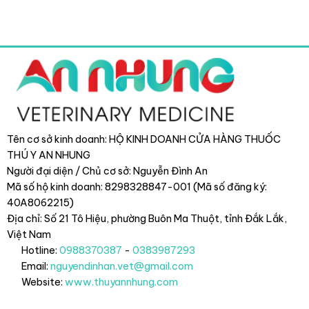
Tên cơ sở kinh doanh: HỘ KINH DOANH CỬA HÀNG THUỐC
THÚ Y AN NHUNG
Người đại diện / Chủ cơ sở: Nguyễn Đình An
Mã số hộ kinh doanh: 8298328847-001 (Mã số đăng ký:
40A8062215)
Địa chỉ: Số 21 Tô Hiệu, phường Buôn Ma Thuột, tỉnh Đắk Lắk
,
Việt Nam
Hotline:
0988370387
-
0383987293
Email:
nguyendinhan.vet@gmail.com
Website:
www.thuyannhung.com