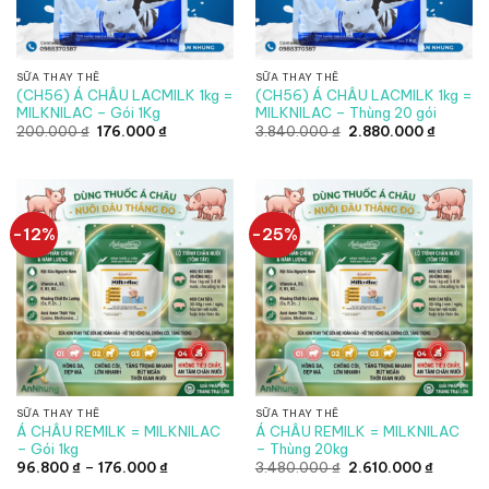
SỮA THAY THẾ
SỮA THAY THẾ
(CH56) Á CHÂU LACMILK 1kg =
(CH56) Á CHÂU LACMILK 1kg =
MILKNILAC – Gói 1Kg
MILKNILAC – Thùng 20 gói
Giá
Giá
Giá
Giá
200.000
₫
176.000
₫
3.840.000
₫
2.880.000
₫
gốc
hiện
gốc
hiện
là:
tại
là:
tại
200.000 ₫.
là:
3.840.000 ₫.
là:
176.000 ₫.
2.880.0
-12%
-25%
SỮA THAY THẾ
SỮA THAY THẾ
Á CHÂU REMILK = MILKNILAC
Á CHÂU REMILK = MILKNILAC
– Gói 1kg
– Thùng 20kg
Khoảng
Giá
Giá
96.800
₫
–
176.000
₫
3.480.000
₫
2.610.000
₫
giá:
gốc
hiện