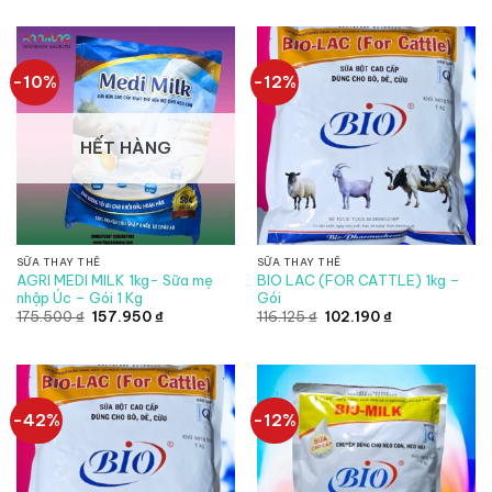
từ
là:
tại
96.800 ₫
3.480.000 ₫.
là:
đến
2.610.00
176.000 ₫
-10%
-12%
HẾT HÀNG
SỮA THAY THẾ
SỮA THAY THẾ
AGRI MEDI MILK 1kg- Sữa mẹ
BIO LAC (FOR CATTLE) 1kg –
nhập Úc – Gói 1 Kg
Gói
Giá
Giá
Giá
Giá
175.500
₫
157.950
₫
116.125
₫
102.190
₫
gốc
hiện
gốc
hiện
là:
tại
là:
tại
175.500 ₫.
là:
116.125 ₫.
là:
157.950 ₫.
102.190 ₫.
-42%
-12%