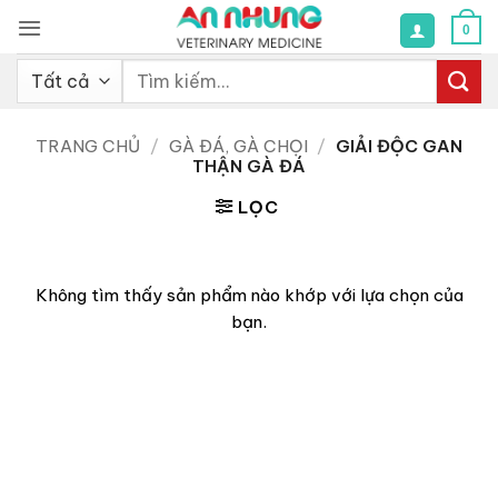
Bỏ
0
qua
nội
Tìm
dung
kiếm:
TRANG CHỦ
/
GÀ ĐÁ, GÀ CHỌI
/
GIẢI ĐỘC GAN
THẬN GÀ ĐÁ
LỌC
Không tìm thấy sản phẩm nào khớp với lựa chọn của
bạn.