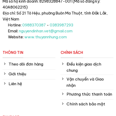
Mã số hộ kinh doanh: 8298328847-001 (Mã số đăng ký:
40A8062215)
Địa chỉ: Số 21 Tô Hiệu, phường Buôn Ma Thuột, tỉnh Đắk Lắk
,
Việt Nam
Hotline:
0988370387
-
0383987293
Email:
nguyendinhan.vet@gmail.com
Website:
www.thuyannhung.com
THÔNG TIN
CHÍNH SÁCH
Theo dõi đơn hàng
Điều kiện giao dịch
chung
Giới thiệu
Vận chuyển và Giao
Liên hệ
nhận
Phương thức thanh toán
Chính sách bảo mật