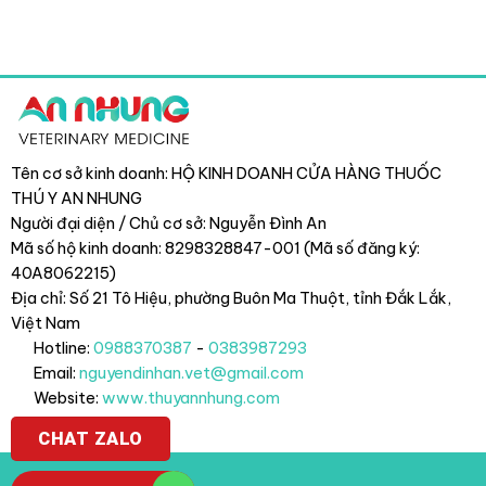
Tên cơ sở kinh doanh: HỘ KINH DOANH CỬA HÀNG THUỐC
THÚ Y AN NHUNG
Người đại diện / Chủ cơ sở: Nguyễn Đình An
Mã số hộ kinh doanh: 8298328847-001 (Mã số đăng ký:
40A8062215)
Địa chỉ: Số 21 Tô Hiệu, phường Buôn Ma Thuột, tỉnh Đắk Lắk
,
Việt Nam
Hotline:
0988370387
-
0383987293
Email:
nguyendinhan.vet@gmail.com
Website:
www.thuyannhung.com
CHAT ZALO