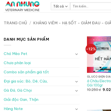
Bỏ
Tìm
qua
kiếm:
nội
dung
TRANG CHỦ
/
KHÁNG VIÊM - HẠ SỐT - GIẢM ĐAU - GIẢ
DANH MỤC SẢN PHẨM
-12%
Chó Mèo Pet
HẾT HÀ
Chưa phân loại
Combo sản phẩm giá tốt
GLUCO ĐIỆN GIẢ
á Châu Electro
Đại gia súc: Bò, Dê, Cừu,
Gói 100gr
Giá
10.250
₫
9.0
Gà Đá, Gà Chọi
gốc
là:
10.25
Giải độc Gan, Thận
Hàng Note