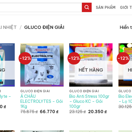
SẢN PHẨM
GIỚI 
Hiển 
I NHIỆT
/
GLUCO ĐIỆN GIẢI
-12%
-12%
-12%
NG
HẾT HÀNG
H
I
GLUCO ĐIỆN GIẢI
GLUCO ĐIỆN GIẢI
GLUCO 
lyte –
Á CHÂU
Bio Anti Stress 100gr
Bio Ele
ELECTROLYTES – Gói
– Gluco KC – Gói
– Lọ 1
1Kg
100gr
Giá
20
₫
30.12
hiện
Giá
Giá
Giá
Giá
75.875
₫
66.770
₫
23.125
₫
20.350
₫
tại
gốc
hiện
gốc
hiện
0 ₫.
là:
là:
tại
là:
tại
9.020 ₫.
75.875 ₫.
là:
23.125 ₫.
là:
66.770 ₫.
20.350 ₫.