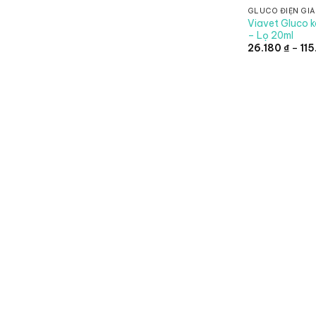
GLUCO ĐIỆN GIẢ
Viavet Gluco k
– Lọ 20ml
26.180
₫
–
11