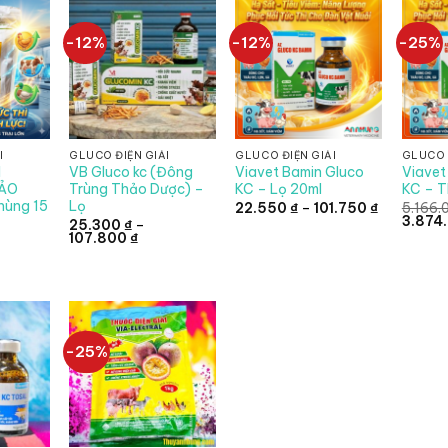
-12%
-12%
-25%
I
GLUCO ĐIỆN GIẢI
GLUCO ĐIỆN GIẢI
GLUCO 
I
VB Gluco kc (Đông
Viavet Bamin Gluco
Viavet
HẢO
Trùng Thảo Dược) –
KC – Lọ 20ml
KC – T
hùng 15
Lọ
Khoảng
22.550
₫
–
101.750
₫
5.166.
giá:
Giá
3.874
25.300
₫
–
từ
gốc
Khoảng
107.800
₫
22.550 ₫
là:
giá:
á
đến
5.166.0
từ
ện
101.750 ₫
25.300 ₫
đến
107.800 ₫
15.000 ₫.
-25%