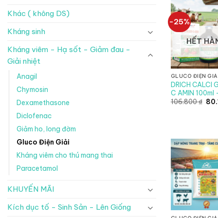
Khác ( không DS)
-25%
Kháng sinh
HẾT HÀ
Kháng viêm - Hạ sốt - Giảm đau -
Giải nhiệt
Anagil
GLUCO ĐIỆN GIẢ
DRICH CALCI
Chymosin
C AMIN 100ml 
Giá
106.800
₫
80
Dexamethasone
gốc
là:
Diclofenac
106
Giảm ho, long đờm
Gluco Điện Giải
Kháng viêm cho thú mang thai
Paracetamol
KHUYẾN MÃI
Kích dục tố - Sinh Sản - Lên Giống