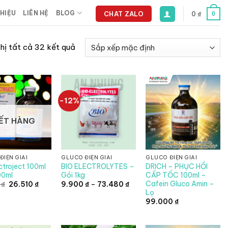
THIỆU
LIÊN HỆ
BLOG
CHAT ZALO
0
₫
0
thị tất cả 32 kết quả
-12%
ẾT HÀNG
ĐIỆN GIẢI
GLUCO ĐIỆN GIẢI
GLUCO ĐIỆN GIẢI
ctroject 100ml
BIO ELECTROLYTES –
DRICH – PHỤC HỒI
00ml
Gói 1kg
CẤP TỐC 100ml –
Cafein Gluco Amin –
Giá
Giá
Khoảng
5
₫
26.510
₫
9.900
₫
–
73.480
₫
gốc
hiện
giá:
Lọ
là:
tại
từ
99.000
₫
30.125 ₫.
là:
9.900 ₫
26.510 ₫.
đến
73.480 ₫