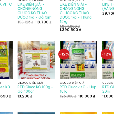
I
GLUCO ĐIỆN GIẢI
GLUCO ĐIỆN GIẢI
GLUCO 
K VIT C
LIKE ĐIỆN GIẢI –
LIKE ĐIỆN GIẢI –
LIKE T
 –
CHỐNG NÓNG
CHỐNG NÓNG
(VÀNG)
GLUCO KC THẢO
GLUCO KC THẢO
29.70
DƯỢC 1kg – Gói 5in1
DƯỢC 1kg – Thùng
15kg
Giá
Giá
136.125
₫
119.790
₫
gốc
hiện
1.854.000
₫
là:
tại
Giá
Giá
1.390.500
₫
136.125 ₫.
là:
gốc
hiện
119.790 ₫.
là:
tại
1.854.000 ₫.
là:
1.390.500 ₫.
-12%
-12%
I
GLUCO ĐIỆN GIẢI
GLUCO ĐIỆN GIẢI
GLUCO 
ose K3
RTD Gluco KC 100g –
RTD Glucovit C – Hộp
RTD Gl
Gói 100gr
10 lọ
20ml
Khoảng
Giá
Giá
.650
₫
13.200
₫
125.000
₫
110.000
₫
11.00
giá:
gốc
hiện
từ
là:
tại
14.520 ₫
125.000 ₫.
là:
đến
110.000 ₫.
78.650 ₫