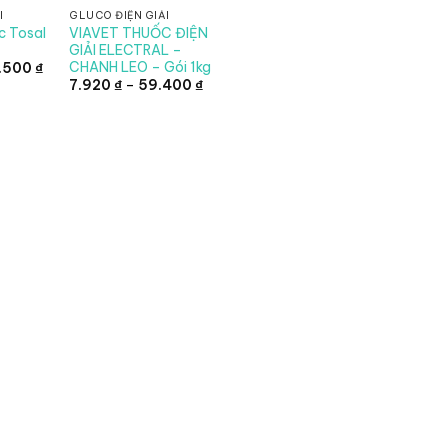
I
GLUCO ĐIỆN GIẢI
c Tosal
VIAVET THUỐC ĐIỆN
GIẢI ELECTRAL –
CHANH LEO – Gói 1kg
Khoảng
5.500
₫
giá:
Khoảng
7.920
₫
–
59.400
₫
từ
giá:
26.180 ₫
từ
đến
7.920 ₫
115.500 ₫
đến
59.400 ₫