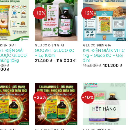
-12%
-12%
ĐIỆN GIẢI
GLUCO ĐIỆN GIẢI
GLUCO ĐIỆN GIẢI
T ĐIỆN GIẢI
GOOVET GLUCO KC
KPL ĐIỆN GIẢI K VIT C
DƯỢC GLUCO
– Lọ 100ml
1kg – Gluco KC – Gói
hùng 15kg
5in1
Khoảng
21.450
₫
–
115.000
₫
giá:
Giá
Giá
000
₫
115.000
₫
101.200
₫
từ
Giá
gốc
hiện
.500
₫
21.450 ₫
hiện
là:
tại
đến
tại
115.000 ₫.
là:
115.000 ₫
00 ₫.
là:
101.
1.147.500 ₫.
-25%
-10%
HẾT HÀNG