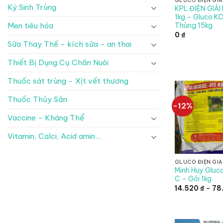
GLUCO ĐIỆN GIẢ
Ký Sinh Trùng
KPL ĐIỆN GIẢI 
1kg – Gluco KC
Men tiêu hóa
Thùng 15kg
0
₫
Sữa Thay Thế - kích sữa - an thai
Thiết Bị Dụng Cụ Chăn Nuôi
Thuốc sát trùng - Xịt vết thương
Thuốc Thủy Sản
-12%
Vaccine - Kháng Thể
Vitamin, Calci, Acid amin...
GLUCO ĐIỆN GIẢ
Minh Huy Gluc
C – Gói 1kg
14.520
₫
–
78