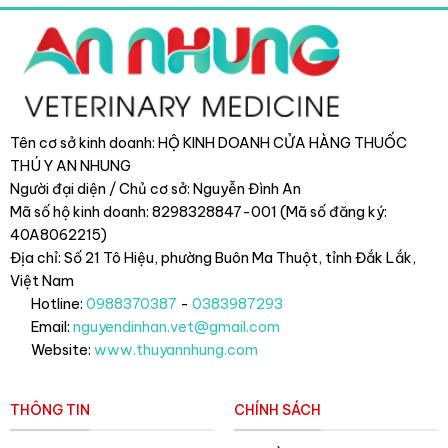
Tên cơ sở kinh doanh: HỘ KINH DOANH CỬA HÀNG THUỐC
THÚ Y AN NHUNG
Người đại diện / Chủ cơ sở: Nguyễn Đình An
Mã số hộ kinh doanh: 8298328847-001 (Mã số đăng ký:
40A8062215)
Địa chỉ: Số 21 Tô Hiệu, phường Buôn Ma Thuột, tỉnh Đắk Lắk
,
Việt Nam
Hotline:
0988370387
-
0383987293
Email:
nguyendinhan.vet@gmail.com
Website:
www.thuyannhung.com
THÔNG TIN
CHÍNH SÁCH