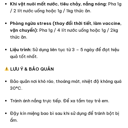
Khi vật nuôi mất nước, tiêu chảy, nắng nóng:
Pha 1g
/ 2 lít nước uống hoặc 1g / 1kg thức ăn.
Phòng ngừa stress (thay đổi thời tiết, làm vaccine,
vận chuyển):
Pha 1g / 4 lít nước uống hoặc 1g / 2kg
thức ăn.
Liệu trình:
Sử dụng liên tục từ 3 – 5 ngày để đạt hiệu
quả tốt nhất.
LƯU Ý & BẢO QUẢN
Bảo quản nơi khô ráo,
thoáng mát,
nhiệt độ không quá
30°C.
Tránh ánh nắng trực tiếp.
Để xa tầm tay trẻ em.
Đậy kín miệng bao bì sau khi sử dụng để tránh bột bị
ẩm.