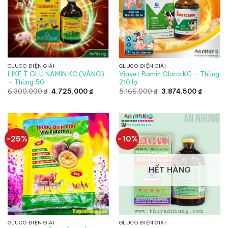
GLUCO ĐIỆN GIẢI
GLUCO ĐIỆN GIẢI
LIKE T GLU NAMIN KC (VÀNG)
Viavet Bamin Gluco KC – Thùng
– Thùng 50
210 lọ
Giá
Giá
Giá
Giá
6.300.000
₫
4.725.000
₫
5.166.000
₫
3.874.500
₫
gốc
hiện
gốc
hiện
là:
tại
là:
tại
6.300.000 ₫.
là:
5.166.000 ₫.
là:
4.725.000 ₫.
3.874.50
-25%
-10%
HẾT HÀNG
GLUCO ĐIỆN GIẢI
GLUCO ĐIỆN GIẢI