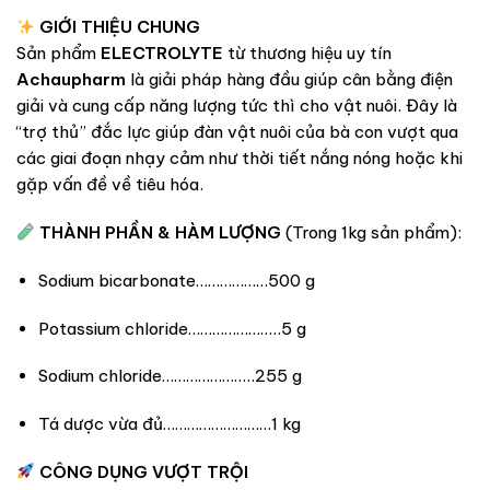
GIỚI THIỆU CHUNG
Sản phẩm
ELECTROLYTE
từ thương hiệu uy tín
Achaupharm
là giải pháp hàng đầu giúp cân bằng điện
giải và cung cấp năng lượng tức thì cho vật nuôi.
Đây là
“trợ thủ” đắc lực giúp đàn vật nuôi của bà con vượt qua
các giai đoạn nhạy cảm như thời tiết nắng nóng hoặc khi
gặp vấn đề về tiêu hóa.
THÀNH PHẦN & HÀM LƯỢNG
(Trong 1kg sản phẩm):
Sodium bicarbonate………………
500 g
Potassium chloride…………………..
5 g
Sodium chloride…………………..
255 g
Tá dược vừa đủ………………………
1 kg
CÔNG DỤNG VƯỢT TRỘI