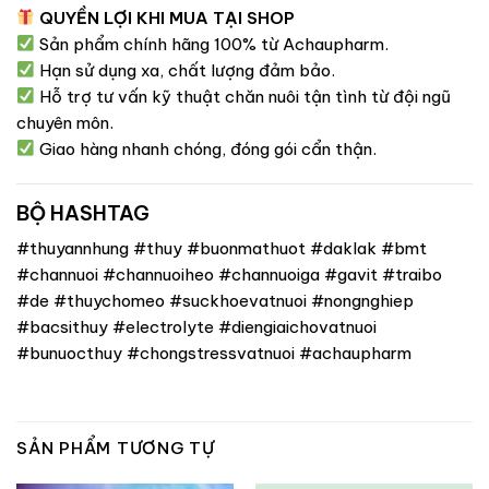
QUYỀN LỢI KHI MUA TẠI SHOP
Sản phẩm chính hãng 100% từ Achaupharm.
Hạn sử dụng xa,
chất lượng đảm bảo.
Hỗ trợ tư vấn kỹ thuật chăn nuôi tận tình từ đội ngũ
chuyên môn.
Giao hàng nhanh chóng,
đóng gói cẩn thận.
BỘ HASHTAG
#thuyannhung #thuy #buonmathuot #daklak #bmt
#channuoi #channuoiheo #channuoiga #gavit #traibo
#de #thuychomeo #suckhoevatnuoi #nongnghiep
#bacsithuy #electrolyte #diengiaichovatnuoi
#bunuocthuy #chongstressvatnuoi #achaupharm
SẢN PHẨM TƯƠNG TỰ