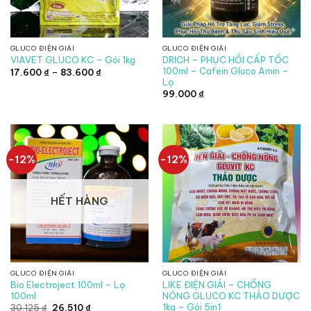
GLUCO ĐIỆN GIẢI
GLUCO ĐIỆN GIẢI
DRICH – PHỤC HỒI CẤP TỐC
VIAVET GLUCO KC – Gói 1kg
100ml – Cafein Gluco Amin –
Khoảng
17.600
₫
–
83.600
₫
giá:
Lọ
từ
99.000
₫
17.600 ₫
đến
83.600 ₫
-12%
-12%
HẾT HÀNG
GLUCO ĐIỆN GIẢI
GLUCO ĐIỆN GIẢI
Bio Electroject 100ml – Lọ
LIKE ĐIỆN GIẢI – CHỐNG
100ml
NÓNG GLUCO KC THẢO DƯỢC
1kg – Gói 5in1
Giá
Giá
30.125
₫
26.510
₫