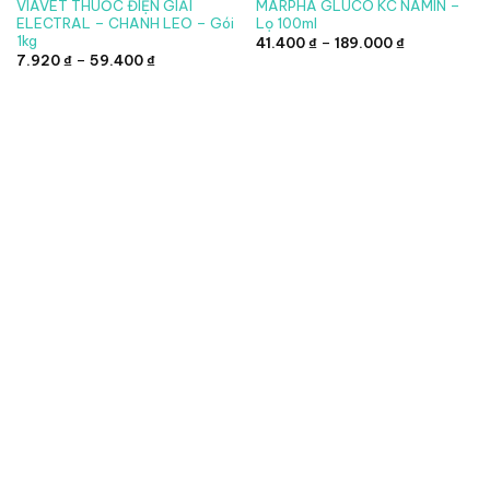
VIAVET THUỐC ĐIỆN GIẢI
MARPHA GLUCO KC NAMIN –
ELECTRAL – CHANH LEO – Gói
Lọ 100ml
1kg
Khoảng
41.400
₫
–
189.000
₫
giá:
Khoảng
7.920
₫
–
59.400
₫
từ
giá:
41.400 ₫
từ
đến
7.920 ₫
189.000 ₫
đến
59.400 ₫