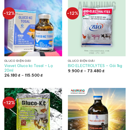
-12%
-12%
GLUCO ĐIỆN GIẢI
GLUCO ĐIỆN GIẢI
Viavet Gluco kc Tosal – Lọ
BIO ELECTROLYTES – Gói 1kg
20ml
Khoảng
9.900
₫
–
73.480
₫
giá:
Khoảng
26.180
₫
–
115.500
₫
từ
giá:
9.900 ₫
từ
đến
26.180 ₫
73.480 ₫
đến
115.500 ₫
-12%