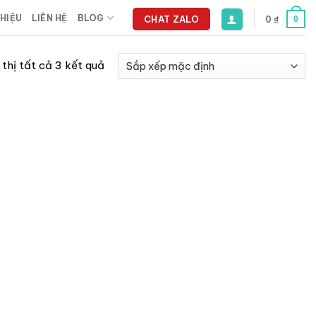
THIỆU
LIÊN HỆ
BLOG
CHAT ZALO
0
₫
0
 thị tất cả 3 kết quả