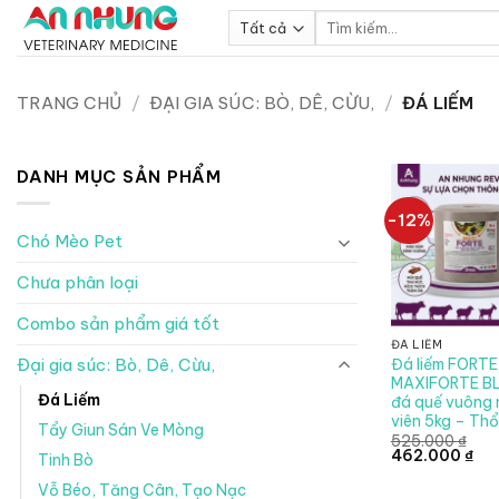
Bỏ
Tìm
qua
kiếm:
nội
dung
TRANG CHỦ
/
ĐẠI GIA SÚC: BÒ, DÊ, CỪU,
/
ĐÁ LIẾM
DANH MỤC SẢN PHẨM
-12%
Chó Mèo Pet
Chưa phân loại
Combo sản phẩm giá tốt
ĐÁ LIẾM
Đá liếm FORTE
Đại gia súc: Bò, Dê, Cừu,
MAXIFORTE B
Đá Liếm
đá quế vuông 
viên 5kg – Thổ
Tẩy Giun Sán Ve Mòng
525.000
₫
Giá
Giá
462.000
₫
Tinh Bò
gốc
hiệ
là:
tại
Vỗ Béo, Tăng Cân, Tạo Nạc
525.000 ₫.
là: