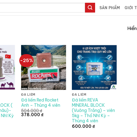
SẢN PHẨM
GIỚI 
Hiển
-25%
ĐÁ LIẾM
ĐÁ LIẾM
Đá liếm Red Rocket
Đá liếm REVA
LOCK (
Anh – Thùng 4 viên
MINERAL BLOCK
nâu)-
(Vuông Trắng) – viên
504.000
₫
Giá
Giá
378.000
₫
 Nhĩ Kỳ
5kg – Thổ Nhĩ Kỳ –
gốc
hiện
Thùng 4 viên
là:
tại
504.000 ₫.
là:
600.000
₫
n
378.000 ₫.