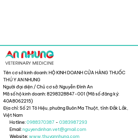
Tên cơ sở kinh doanh: HỘ KINH DOANH CỬA HÀNG THUỐC
THÚ Y AN NHUNG
Người đại diện / Chủ cơ sở: Nguyễn Đình An
Mã số hộ kinh doanh: 8298328847-001 (Mã số đăng ký:
40A8062215)
Địa chỉ: Số 21 Tô Hiệu, phường Buôn Ma Thuột, tỉnh Đắk Lắk
,
Việt Nam
Hotline:
0988370387
-
0383987293
Email:
nguyendinhan.vet@gmail.com
Website:
www.thuyannhung.com