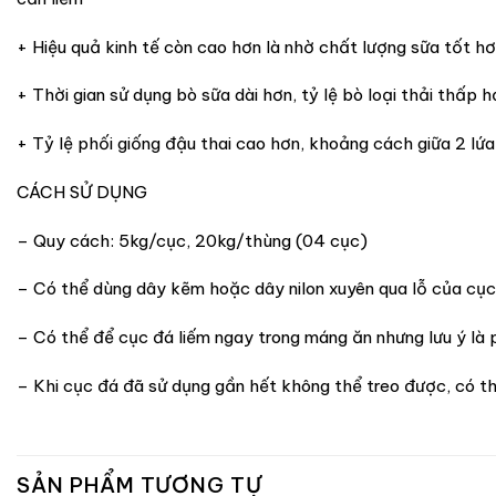
+ Hiệu quả kinh tế còn cao hơn là nhờ chất lượng sữa tốt h
+ Thời gian sử dụng bò sữa dài hơn, tỷ lệ bò loại thải thấp h
+ Tỷ lệ phối giống đậu thai cao hơn, khoảng cách giữa 2 lứ
CÁCH SỬ DỤNG
– Quy cách: 5kg/cục, 20kg/thùng (04 cục)
– Có thể dùng dây kẽm hoặc dây nilon xuyên qua lỗ của cục 
– Có thể để cục đá liếm ngay trong máng ăn nhưng lưu ý là 
– Khi cục đá đã sử dụng gần hết không thể treo được, có th
SẢN PHẨM TƯƠNG TỰ