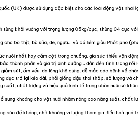
(UK) được sử dụng đặc biệt cho các loài động vật nhai lại như
h từng khối vuông với trọng lượng 05kg/cục, thùng 04 cục vớ
ụng cho bò thịt, bò sữa, dê, ngựa… và đá liếm giàu Phốt pho (p
c nuôi nhốt hay cầm cột trong chuồng, gia súc thiếu vận động, 
ảo thành phần và giá trị dinh dưỡng… dẫn đến tình trạng rối l
ị giảm sút, ốm yếu, da lông khô cứng, dễ mắc các bệnh về châ
ộng dục trở lại kéo dài, phối giống đậu thai thấp, số lượng và
g suất, chất lượng và hiệu quả kinh tế trong chăn nuôi sẽ khô
 bổ sung khoáng cho vật nuôi nhằm nâng cao năng suất, chất lư
ng sức đề kháng, nhờ khoáng vi lượng tham gia điều hoà quá t