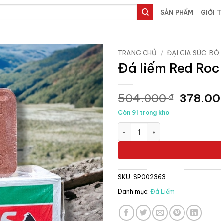
SẢN PHẨM
GIỚI 
TRANG CHỦ
/
ĐẠI GIA SÚC: BÒ,
Đá liếm Red Roc
Giá
504.000
378.0
₫
gốc
Còn 91 trong kho
là:
Đá liếm Red Rocket Anh - Thùn
504.00
SKU:
SP002363
Danh mục:
Đá Liếm