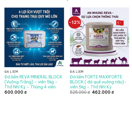
-12%
ĐÁ LIẾM
ĐÁ LIẾM
Đá liếm REVA MINERAL BLOCK
Đá liếm FORTE MAXIFORTE
(Vuông Trắng) – viên 5kg –
BLOCK ( đá quế vuông nâu)-
Thổ Nhĩ Kỳ – Thùng 4 viên
viên 5kg – Thổ Nhĩ Kỳ
Giá
Giá
600.000
₫
525.000
₫
462.000
₫
gốc
hiện
là:
tại
525.000 ₫.
là:
462.000 