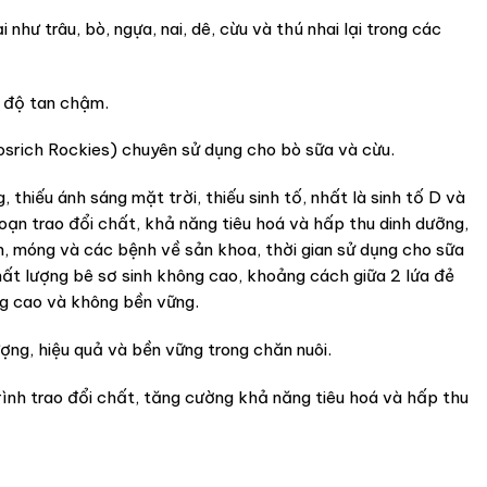
 trâu, bò, ngựa, nai, dê, cừu và thú nhai lại trong các
i độ tan chậm.
hosrich Rockies) chuyên sử dụng cho bò sữa và cừu.
thiếu ánh sáng mặt trời, thiếu sinh tố, nhất là sinh tố D và
oạn trao đổi chất, khả năng tiêu hoá và hấp thu dinh dưỡng,
n, móng và các bệnh về sản khoa, thời gian sử dụng cho sữa
 chất lượng bê sơ sinh không cao, khoảng cách giữa 2 lứa đẻ
ng cao và không bền vững.
ợng, hiệu quả và bền vững trong chăn nuôi.
rình trao đổi chất, tăng cường khả năng tiêu hoá và hấp thu