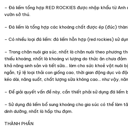
– Đá liếm tổng hợp RED ROCKIES được nhập khẩu từ Anh quốc 
vườn sở thú.
– Đá liếm là tổng hợp các khoáng chất được ép (đúc) thàn
– Có nhiều loại đá liếm: đá liếm hỗn hợp (red rockies) sử d
– Trong chăn nuôi gia súc, nhất là chăn nuôi theo phương thứ
thiếu khoáng, nhất là khoáng vi lượng do thức ăn chưa đảm b
khả năng sinh sản và tiết sữa… làm cho sức khoẻ vật nuôi b
ngắn, tỷ lệ loại thải con giống cao, thời gian động dục và đ
kéo dài, năng suất, chất lượng sữa không cao… như vậy, năn
– Để giải quyết vấn đề này, cần thiết phải sử dụng đá liếm
– Sử dụng đá liếm bổ sung khoáng cho gia súc có thể làm tă
dinh dưỡng, nhất là hấp thu đạm.
THÀNH PHẦN