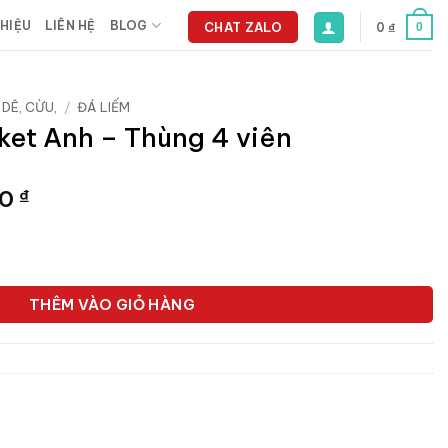
THIỆU
LIÊN HỆ
BLOG
CHAT ZALO
0
₫
0
 DÊ, CỪU,
/
ĐÁ LIẾM
ket Anh – Thùng 4 viên
Giá
00
₫
hiện
tại
g 4 viên số lượng
0 ₫.
là:
378.000 ₫.
THÊM VÀO GIỎ HÀNG