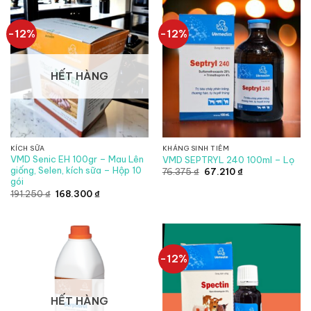
231.000 ₫.
-12%
-12%
HẾT HÀNG
KÍCH SỮA
KHÁNG SINH TIÊM
VMD Senic EH 100gr – Mau Lên
VMD SEPTRYL 240 100ml – Lọ
giống, Selen, kích sữa – Hộp 10
Giá
Giá
76.375
₫
67.210
₫
gốc
hiện
gói
là:
tại
Giá
Giá
191.250
₫
168.300
₫
76.375 ₫.
là:
gốc
hiện
67.210 ₫.
là:
tại
191.250 ₫.
là:
168.300 ₫.
-12%
HẾT HÀNG