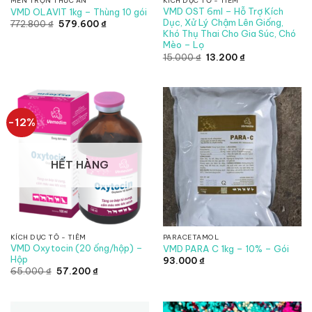
MEN TRỘN THỨC ĂN
KÍCH DỤC TỐ - TIÊM
VMD OST 6ml – Hỗ Trợ Kích
VMD OLAVIT 1kg – Thùng 10 gói
Dục, Xử Lý Chậm Lên Giống,
Giá
Giá
772.800
₫
579.600
₫
gốc
hiện
Khó Thụ Thai Cho Gia Súc, Chó
là:
tại
Mèo – Lọ
772.800 ₫.
là:
Giá
Giá
579.600 ₫.
15.000
₫
13.200
₫
gốc
hiện
là:
tại
15.000 ₫.
là:
13.200 ₫.
-12%
HẾT HÀNG
KÍCH DỤC TỐ - TIÊM
PARACETAMOL
VMD Oxytocin (20 ống/hộp) –
VMD PARA C 1kg – 10% – Gói
Hộp
93.000
₫
Giá
Giá
65.000
₫
57.200
₫
gốc
hiện
là:
tại
65.000 ₫.
là:
57.200 ₫.