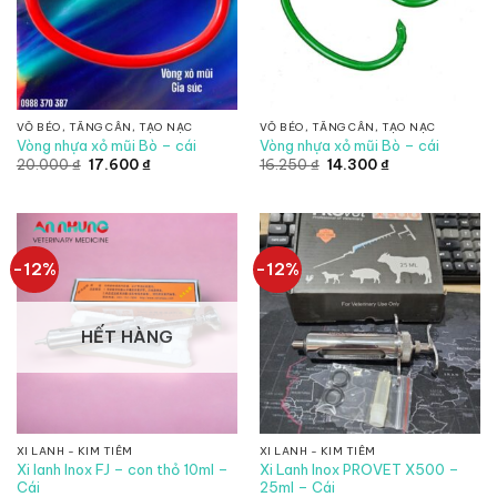
VỖ BÉO, TĂNG CÂN, TẠO NẠC
VỖ BÉO, TĂNG CÂN, TẠO NẠC
Vòng nhựa xỏ mũi Bò – cái
Vòng nhựa xỏ mũi Bò – cái
Giá
Giá
Giá
Giá
20.000
₫
17.600
₫
16.250
₫
14.300
₫
gốc
hiện
gốc
hiện
là:
tại
là:
tại
20.000 ₫.
là:
16.250 ₫.
là:
17.600 ₫.
14.300 ₫.
-12%
-12%
HẾT HÀNG
XI LANH - KIM TIÊM
XI LANH - KIM TIÊM
Xi lanh Inox FJ – con thỏ 10ml –
Xi Lanh Inox PROVET X500 –
Cái
25ml – Cái