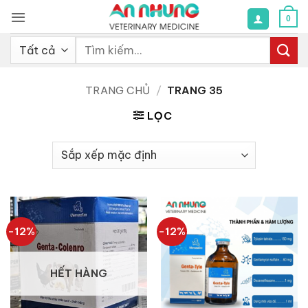
Bỏ
0
qua
nội
Tìm
dung
kiếm:
TRANG CHỦ
/
TRANG 35
LỌC
-12%
-12%
HẾT HÀNG