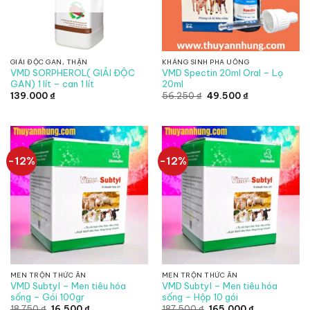
GIẢI ĐỘC GAN, THẬN
KHÁNG SINH PHA UỐNG
VMD SORPHEROL( GIẢI ĐỘC
VMD Spectin 20ml Oral – Lọ
GAN) 1 lít – can 1 lít
20ml
Giá
Giá
139.000
₫
56.250
₫
49.500
₫
gốc
hiện
là:
tại
56.250 ₫.
là:
49.500 ₫.
-12%
-12%
MEN TRỘN THỨC ĂN
MEN TRỘN THỨC ĂN
VMD Subtyl – Men tiêu hóa
VMD Subtyl – Men tiêu hóa
sống – Gói 100gr
sống – Hộp 10 gói
Giá
Giá
Giá
Giá
18.750
₫
16.500
₫
187.500
₫
165.000
₫