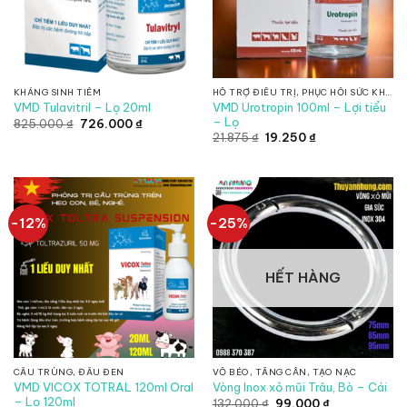
KHÁNG SINH TIÊM
HỖ TRỢ ĐIỀU TRỊ, PHỤC HỒI SỨC KHỎE, CHỐNG SUY NHƯỢC
VMD Urotropin 100ml – Lợi tiểu
VMD Tulavitril – Lọ 20ml
– Lọ
Giá
Giá
825.000
₫
726.000
₫
gốc
hiện
Giá
Giá
21.875
₫
19.250
₫
là:
tại
gốc
hiện
825.000 ₫.
là:
là:
tại
726.000 ₫.
21.875 ₫.
là:
19.250 ₫.
-12%
-25%
HẾT HÀNG
CẦU TRÙNG, ĐẦU ĐEN
VỖ BÉO, TĂNG CÂN, TẠO NẠC
VMD VICOX TOTRAL 120ml Oral
Vòng Inox xỏ mũi Trâu, Bò – Cái
– Lọ 120ml
Giá
Giá
132.000
₫
99.000
₫