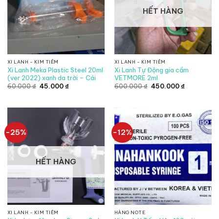
HẾT HÀNG
XI LANH - KIM TIÊM
XI LANH - KIM TIÊM
Xi Lanh Meka Plastic Steel 20ml
Xi Lanh Tự Động gia cầm
(ver 2022) xanh da trời – Cái
VETMORE 2ml
Giá
Giá
Giá
Giá
60.000
₫
45.000
₫
600.000
₫
450.000
₫
gốc
hiện
gốc
hiện
là:
tại
là:
tại
60.000 ₫.
là:
600.000 ₫.
là:
45.000 ₫.
450.000 ₫.
-25%
-12%
HẾT HÀNG
XI LANH - KIM TIÊM
HÀNG NOTE