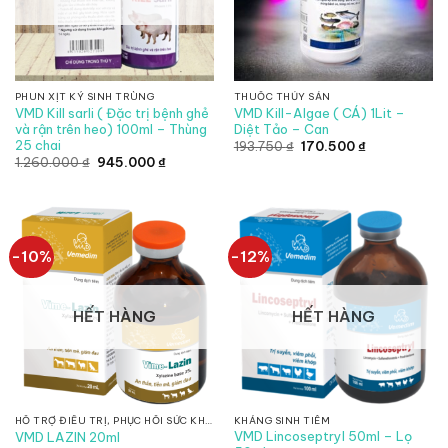
PHUN XỊT KÝ SINH TRÙNG
THUỐC THỦY SẢN
VMD Kill sarli ( Đặc trị bệnh ghẻ
VMD Kill-Algae ( CÁ) 1Lit –
và rận trên heo) 100ml – Thùng
Diệt Tảo – Can
25 chai
Giá
Giá
193.750
₫
170.500
₫
gốc
hiện
Giá
Giá
1.260.000
₫
945.000
₫
là:
tại
gốc
hiện
193.750 ₫.
là:
là:
tại
170.500 ₫.
1.260.000 ₫.
là:
945.000 ₫.
-10%
-12%
HẾT HÀNG
HẾT HÀNG
HỖ TRỢ ĐIỀU TRỊ, PHỤC HỒI SỨC KHỎE, CHỐNG SUY NHƯỢC
KHÁNG SINH TIÊM
VMD Lincoseptryl 50ml – Lọ
VMD LAZIN 20ml