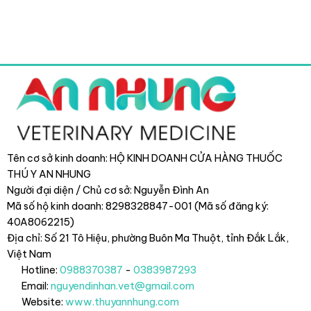
Tên cơ sở kinh doanh: HỘ KINH DOANH CỬA HÀNG THUỐC
THÚ Y AN NHUNG
Người đại diện / Chủ cơ sở: Nguyễn Đình An
Mã số hộ kinh doanh: 8298328847-001 (Mã số đăng ký:
40A8062215)
Địa chỉ: Số 21 Tô Hiệu, phường Buôn Ma Thuột, tỉnh Đắk Lắk
,
Việt Nam
Hotline:
0988370387
-
0383987293
Email:
nguyendinhan.vet@gmail.com
Website:
www.thuyannhung.com