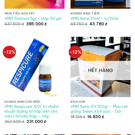
MEN TIÊU HÓA PET
KHÁNG SINH TIÊM
VMD Probisol 5gr – Hộp 50 gói
VMD Ratin 20ml – lọ/20ml
Giá
Giá
Giá
Giá
437.500
₫
385.000
₫
49.750
₫
43.780
₫
gốc
hiện
gốc
hiện
là:
tại
là:
tại
437.500 ₫.
là:
49.750 ₫.
là:
385.000 ₫.
43.780 ₫.
-12%
-12%
HẾT HÀNG
KHÁNG SINH CHÓ MÈO
KÍCH SỮA
VMD Respicure 100( trị nhiễm
VMD Senic EH 100gr – Mau Lên
khuẩn đường hô hấp trên chó,
giống, Selen, kích sữa – Gói
mèo) 60viên/hộp – Hộp
Giá
Giá
19.125
₫
16.830
₫
gốc
hiện
Giá
Giá
262.500
₫
231.000
₫
là:
tại
gốc
hiện
19.125 ₫.
là:
là:
tại
16.830 ₫.
262.500 ₫.
là: