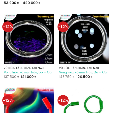
gốc
hiện
Khoảng
53.900
₫
–
420.000
₫
là:
tại
giá:
132.000 ₫.
là:
từ
99.000 ₫.
53.900 ₫
đến
420.000 ₫
-12%
-12%
VỖ BÉO, TĂNG CÂN, TẠO NẠC
VỖ BÉO, TĂNG CÂN, TẠO NẠC
Vòng Inox xỏ mũi Trâu, Bò – Cái
Vòng Inox xỏ mũi Trâu, Bò – Cái
Giá
Giá
Giá
Giá
137.500
₫
121.000
₫
143.750
₫
126.500
₫
gốc
hiện
gốc
hiện
là:
tại
là:
tại
137.500 ₫.
là:
143.750 ₫.
là:
121.000 ₫.
126.500 ₫.
-12%
-12%