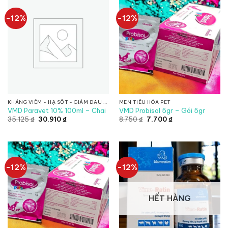
-12%
-12%
KHÁNG VIÊM - HẠ SỐT - GIẢM ĐAU - GIẢI NHIỆT
MEN TIÊU HÓA PET
VMD Paravet 10% 100ml – Chai
VMD Probisol 5gr – Gói 5gr
Giá
Giá
Giá
Giá
35.125
₫
30.910
₫
8.750
₫
7.700
₫
gốc
hiện
gốc
hiện
là:
tại
là:
tại
35.125 ₫.
là:
8.750 ₫.
là:
30.910 ₫.
7.700 ₫.
-12%
-12%
HẾT HÀNG