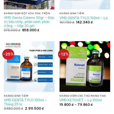
KHÁNG SINH BỘT HÒA TAN, TRỘN
KHÁNG SINH TIÊM
VMD Genta Colenro 50gr – Đặc
VMD GENTA TYLO 100ml – Lọ
trị tiêu chảy, phân xanh, phân
Giá
Giá
161.750
₫
142.340
₫
gốc
hiện
trắng. – Hộp 20 gói
là:
tại
Giá
Giá
975.000
₫
858.000
₫
161.750 ₫.
là:
gốc
hiện
142.340 ₫.
là:
tại
975.000 ₫.
là:
858.000 ₫.
-25%
-12%
KHÁNG SINH TIÊM
KHÁNG VIÊM CHO THÚ MANG THAI
VMD GENTA TYLO 100ml –
VMD KETOVET – Lọ 100ml
Thùng 25 lọ
Khoảng
19.800
₫
–
79.860
₫
giá:
Giá
Giá
3.882.000
₫
2.911.500
₫
từ
gốc
hiện
19.800 ₫