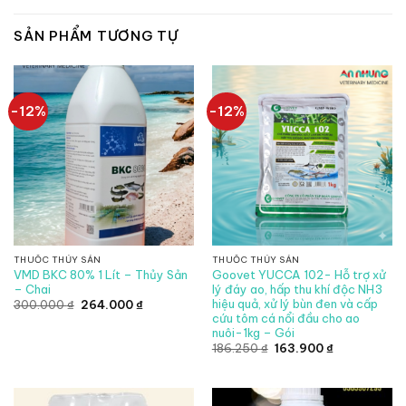
SẢN PHẨM TƯƠNG TỰ
-12%
-12%
THUỐC THỦY SẢN
THUỐC THỦY SẢN
VMD BKC 80% 1 Lít – Thủy Sản
Goovet YUCCA 102- Hỗ trợ xử
– Chai
lý đáy ao, hấp thu khí độc NH3
hiệu quả, xử lý bùn đen và cấp
Giá
Giá
300.000
₫
264.000
₫
gốc
hiện
cứu tôm cá nổi đầu cho ao
là:
tại
nuôi-1kg – Gói
300.000 ₫.
là:
264.000 ₫.
Giá
Giá
186.250
₫
163.900
₫
gốc
hiện
là:
tại
186.250 ₫.
là:
163.900 ₫.