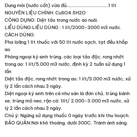
Dung môi (nước cất) vừa đủ………………………….……1 lít
NGUYÊN LIỆU CHÍNH: CuSO4.5H2O
CÔNG DỤNG: Diệt tảo trong nước ao nuôi.
LIỀU DÙNG:LIỀU DÙNG : 1 lít/2000-3000 m3 nước.
CÁCH DÙNG:
Pha loãng 1 lít thuốc với 50 lít nước sạch, tạt đều khắp
ao
Phòng ngoại ký sinh trùng, các loại tảo độc, rong nhớt
trong ao: 1 lít/5.000 m3 nước, định kỳ 2 tuần sử dụng 1
lần
Diệt tảo độc, rong nhớt trong ao: 1 lít/3.000 m3 nước, xử
lý 2 lần cách nhau 3 ngày.
Diệt ngoại ký sinh trên cá như sán lá đơn chủ, trùng bánh
xe, trùng mỏ neo, rận cá: 1lít/ 2.000-3.000 m3 nước, xử
lý 2 lần cách nhau 3 ngày.
Chú ý: Ngừng sử dụng thuốc 0 ngày trước khi thu hoạch.
BẢO QUẢN:Nơi khô thoáng, dưới 300C. Tránh ánh sáng.