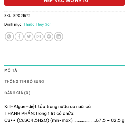
THÊM VÀO GIỎ HÀNG
SKU:
SP021672
Danh mục:
Thuốc Thủy Sản
MÔ TẢ
THÔNG TIN BỔ SUNG
ĐÁNH GIÁ (0)
Kill-Algae-diệt tảo trong nước ao nuôi cá
THÀNH PHẦN:Trong 1 lít có chứa:
Cu++ (CuSO4.5H2O) (min-max)………………….67,5 – 82,5 g