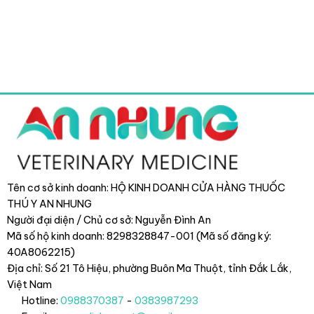
Tên cơ sở kinh doanh: HỘ KINH DOANH CỬA HÀNG THUỐC
THÚ Y AN NHUNG
Người đại diện / Chủ cơ sở: Nguyễn Đình An
Mã số hộ kinh doanh: 8298328847-001 (Mã số đăng ký:
40A8062215)
Địa chỉ: Số 21 Tô Hiệu, phường Buôn Ma Thuột, tỉnh Đắk Lắk
,
Việt Nam
Hotline:
0988370387
-
0383987293