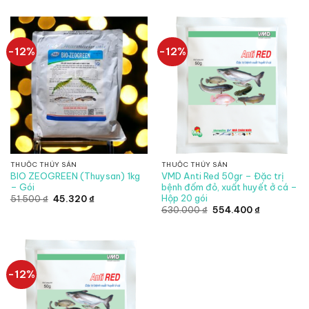
là:
tại
93.750 ₫.
là:
82.500 ₫.
-12%
-12%
THUỐC THỦY SẢN
THUỐC THỦY SẢN
BIO ZEOGREEN (Thuysan) 1kg
VMD Anti Red 50gr – Đặc trị
– Gói
bệnh đốm đỏ, xuất huyết ở cá –
Hộp 20 gói
Giá
Giá
51.500
₫
45.320
₫
gốc
hiện
Giá
Giá
630.000
₫
554.400
₫
là:
tại
gốc
hiện
51.500 ₫.
là:
là:
tại
45.320 ₫.
630.000 ₫.
là:
554.400 ₫.
-12%