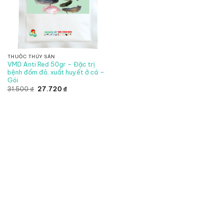
THUỐC THỦY SẢN
VMD Anti Red 50gr – Đặc trị
bệnh đốm đỏ, xuất huyết ở cá –
Gói
Giá
Giá
31.500
₫
27.720
₫
gốc
hiện
là:
tại
31.500 ₫.
là:
27.720 ₫.