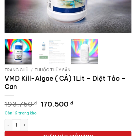
TRANG CHỦ
/
THUỐC THỦY SẢN
VMD Kill-Algae ( CÁ) 1Lit – Diệt Tảo –
Can
Giá
Giá
193.750
170.500
₫
₫
gốc
hiện
Còn 16 trong kho
là:
tại
VMD Kill-Algae ( CÁ) 1Lit - Diệt Tảo - Can số lượng
193.750 ₫.
là:
170.500 ₫.