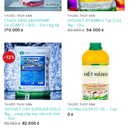
THUỐC THỦY SẢN
THUỐC THỦY SẢN
(THỦY SẢN) SAGOPHAR
GOOVET VITAMIN C Tạt (Cá)
GLUCAN C + B12 – Gói 1 Kg Xá
1kg – Gói
Giá
Giá
170.000
₫
60.000
₫
54.000
₫
gốc
hiện
là:
tại
60.000 ₫.
là:
54.000 ₫.
-12%
HẾT HÀNG
THUỐC THỦY SẢN
THUỐC THỦY SẢN
GOOVET OXY SUPPLIER GOLD
GV Men Cá 902C 1 lít – Can
1kg _ cung cấp oxy cho cá, tôm
0
₫
– Gói
Giá
Giá
93.750
₫
82.500
₫
gốc
hiện