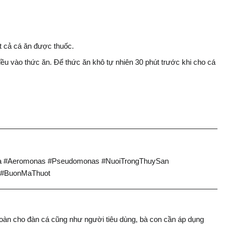
t cả cá ăn được thuốc.
đều vào thức ăn. Để thức ăn khô tự nhiên 30 phút trước khi cho cá
 #Aeromonas #Pseudomonas #NuoiTrongThuySan
 #BuonMaThuot
oàn cho đàn cá cũng như người tiêu dùng, bà con cần áp dụng