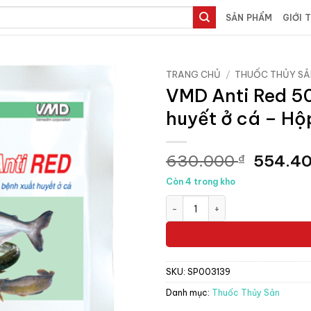
SẢN PHẨM
GIỚI 
TRANG CHỦ
/
THUỐC THỦY SẢ
VMD Anti Red 50
huyết ở cá – Hộ
Giá
630.000
554.4
₫
gốc
Còn 4 trong kho
là:
VMD Anti Red 50gr - Đặc trị b
630.00
SKU:
SP003139
Danh mục:
Thuốc Thủy Sản