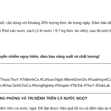
huốc cần dùng với khoảng 20% lượng thức ăn trong ngày. Đảm bảo tấ
 Red vào nước sạch (1 lít nước / 6-7 kg thức ăn viên), sau đó tưới 
uyền nhiễm nguy hiểm, đảm bảo năng suất và chất lượng!
huocThuY #TriBenhCa #CaNuocNgot #BenhDomDo #XuatHuyetCa
a #KhacSinhChoCa #NongNghiep #Shopee #TikTok #ThuY #DakLak
ONG PHÒNG VÀ TRỊ BỆNH TRÊN CÁ NƯỚC NGỌT
iểm trên cá nước ngọt. Để đạt được hiệu quả tối ưu và đảm bảo an t