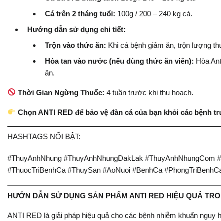
Cá trên 2 tháng tuổi:
100g / 200 – 240 kg cá.
Hướng dẫn sử dụng chi tiết:
Trộn vào thức ăn:
Khi cá bệnh giảm ăn, trộn lượng t
Hòa tan vào nước (nếu dùng thức ăn viên):
Hòa Anti
ăn.
Thời Gian Ngừng Thuốc:
4 tuần trước khi thu hoạch.
Chọn ANTI RED để bảo vệ đàn cá của bạn khỏi các bệnh tr
HASHTAGS NỔI BẬT:
#ThuyAnhNhung #ThuyAnhNhungDakLak #ThuyAnhNhungCom #T
#ThuocTriBenhCa #ThuySan #AoNuoi #BenhCa #PhongTriBenhC
HƯỚN DẪN SỬ DỤNG SẢN PHẨM ANTI RED HIỆU QUẢ TR
ANTI RED là giải pháp hiệu quả cho các bệnh nhiễm khuẩn nguy h