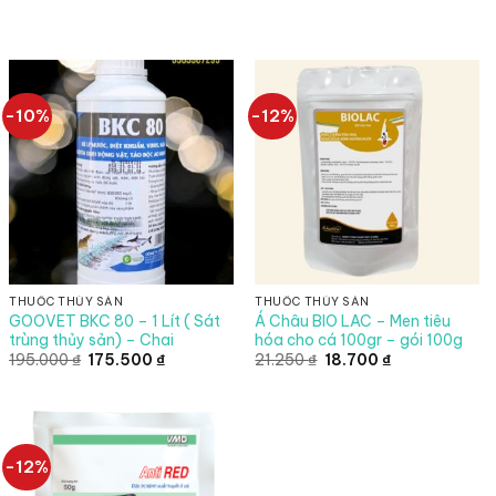
-10%
-12%
THUỐC THỦY SẢN
THUỐC THỦY SẢN
GOOVET BKC 80 – 1 Lít ( Sát
Á Châu BIO LAC – Men tiêu
trùng thủy sản) – Chai
hóa cho cá 100gr – gói 100g
Giá
Giá
Giá
Giá
195.000
₫
175.500
₫
21.250
₫
18.700
₫
gốc
hiện
gốc
hiện
là:
tại
là:
tại
195.000 ₫.
là:
21.250 ₫.
là:
175.500 ₫.
18.700 ₫.
-12%