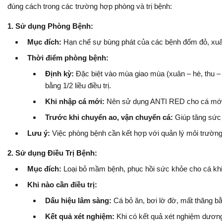
đúng cách trong các trường hợp phòng và trị bệnh:
1. Sử dụng Phòng Bệnh:
Mục đích:
Hạn chế sự bùng phát của các bệnh đốm đỏ, xuất hu
Thời điểm phòng bệnh:
Định kỳ:
Đặc biệt vào mùa giao mùa (xuân – hè, thu – đ
bằng 1/2 liều điều trị.
Khi nhập cá mới:
Nên sử dụng ANTI RED cho cá mới n
Trước khi chuyển ao, vận chuyển cá:
Giúp tăng sức 
Lưu ý:
Việc phòng bệnh cần kết hợp với quản lý môi trường 
2. Sử dụng Điều Trị Bệnh:
Mục đích:
Loại bỏ mầm bệnh, phục hồi sức khỏe cho cá khi
Khi nào cần điều trị:
Dấu hiệu lâm sàng:
Cá bỏ ăn, bơi lờ đờ, mất thăng bằ
Kết quả xét nghiệm:
Khi có kết quả xét nghiệm dươn