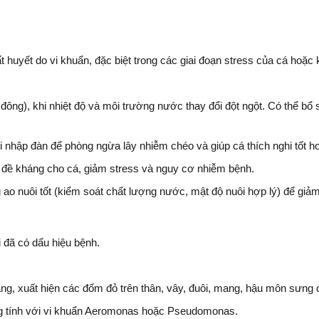
yết do vi khuẩn, đặc biệt trong các giai đoạn stress của cá hoặc khi 
ông), khi nhiệt độ và môi trường nước thay đổi đột ngột. Có thể bổ s
hập đàn để phòng ngừa lây nhiễm chéo và giúp cá thích nghi tốt h
đề kháng cho cá, giảm stress và nguy cơ nhiễm bệnh.
ao nuôi tốt (kiểm soát chất lượng nước, mật độ nuôi hợp lý) để giả
 đã có dấu hiệu bệnh.
ng, xuất hiện các đốm đỏ trên thân, vây, đuôi, mang, hậu môn sưng đ
g tính với vi khuẩn Aeromonas hoặc Pseudomonas.