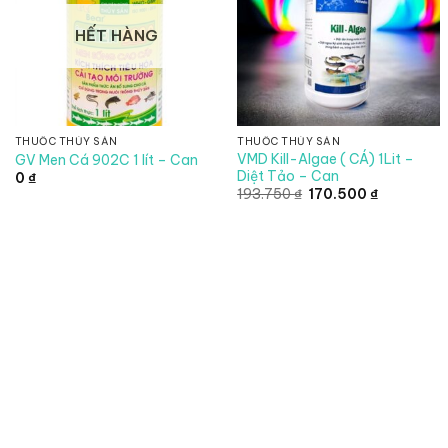
HẾT HÀNG
THUỐC THỦY SẢN
THUỐC THỦY SẢN
VMD Kill-Algae ( CÁ) 1Lit –
GV Men Cá 902C 1 lít – Can
Diệt Tảo – Can
0
₫
Giá
Giá
193.750
₫
170.500
₫
gốc
hiện
là:
tại
193.750 ₫.
là:
170.500 ₫.