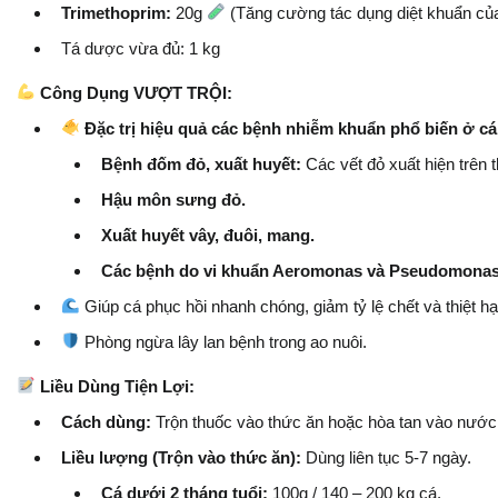
Trimethoprim:
20g
(Tăng cường tác dụng diệt khuẩn của
Tá dược vừa đủ: 1 kg
Công Dụng VƯỢT TRỘI:
Đặc trị hiệu quả các bệnh nhiễm khuẩn phổ biến ở c
Bệnh đốm đỏ, xuất huyết:
Các vết đỏ xuất hiện trên t
Hậu môn sưng đỏ.
Xuất huyết vây, đuôi, mang.
Các bệnh do vi khuẩn Aeromonas và Pseudomonas 
Giúp cá phục hồi nhanh chóng, giảm tỷ lệ chết và thiệt hại
Phòng ngừa lây lan bệnh trong ao nuôi.
Liều Dùng Tiện Lợi:
Cách dùng:
Trộn thuốc vào thức ăn hoặc hòa tan vào nước
Liều lượng (Trộn vào thức ăn):
Dùng liên tục 5-7 ngày.
Cá dưới 2 tháng tuổi:
100g / 140 – 200 kg cá.