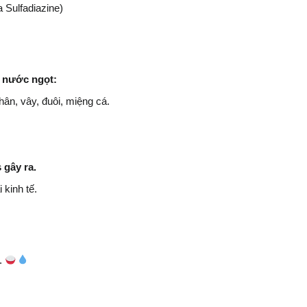
 Sulfadiazine)
á nước ngọt:
hân, vây, đuôi, miệng cá.
gây ra.
 kinh tế.
.