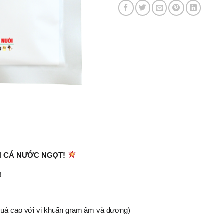
ÊN CÁ NƯỚC NGỌT!
!
quả cao với vi khuẩn gram âm và dương)