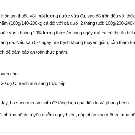
 Hòa tan thuốc với một lượng nước vừa đủ, sau đó trộn đều với thứ
m (100g/140-200kg cá đối với cá dưới 2 tháng tuổi; 100g/200-240kg cá
huốc vào khoảng 20% lượng thức ăn hàng ngày mà cá có thể ăn hết 
nh trạng cá. Nếu sau 5-7 ngày mà bệnh không thuyên giảm, cần tham kh
ạch để đảm bảo an toàn thực phẩm.
huyến cáo.
30 độ C, tránh ánh sáng trực tiếp.
đáy, bổ sung men vi sinh) để tăng hiệu quả điều trị và phòng bệnh.
ỏi những bệnh truyền nhiễm nguy hiểm, góp phần vào một vụ mùa bội