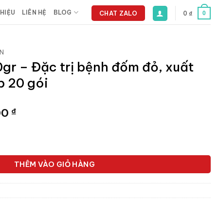
THIỆU
LIÊN HỆ
BLOG
CHAT ZALO
0
₫
0
N
gr – Đặc trị bệnh đốm đỏ, xuất
p 20 gói
Giá
00
₫
hiện
tại
ệnh đốm đỏ, xuất huyết ở cá - Hộp 20 gói số lượng
0 ₫.
là:
554.400 ₫.
THÊM VÀO GIỎ HÀNG