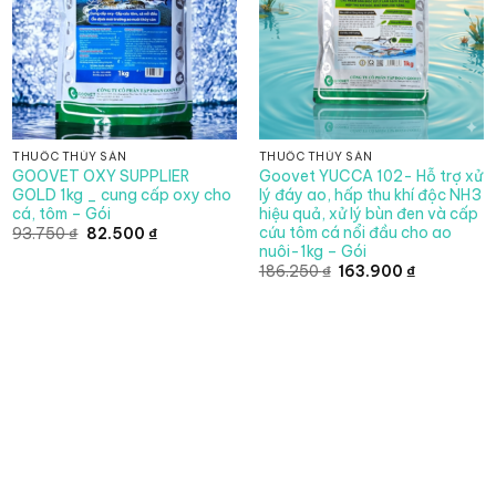
THUỐC THỦY SẢN
THUỐC THỦY SẢN
GOOVET OXY SUPPLIER
Goovet YUCCA 102- Hỗ trợ xử
GOLD 1kg _ cung cấp oxy cho
lý đáy ao, hấp thu khí độc NH3
cá, tôm – Gói
hiệu quả, xử lý bùn đen và cấp
cứu tôm cá nổi đầu cho ao
Giá
Giá
93.750
₫
82.500
₫
gốc
hiện
nuôi-1kg – Gói
là:
tại
Giá
Giá
186.250
₫
163.900
₫
93.750 ₫.
là:
gốc
hiện
82.500 ₫.
là:
tại
186.250 ₫.
là:
163.900 ₫.