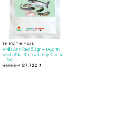
THUỐC THỦY SẢN
VMD Anti Red 50gr – Đặc trị
bệnh đốm đỏ, xuất huyết ở cá
– Gói
Giá
Giá
31.500
₫
27.720
₫
gốc
hiện
là:
tại
31.500 ₫.
là:
27.720 ₫.