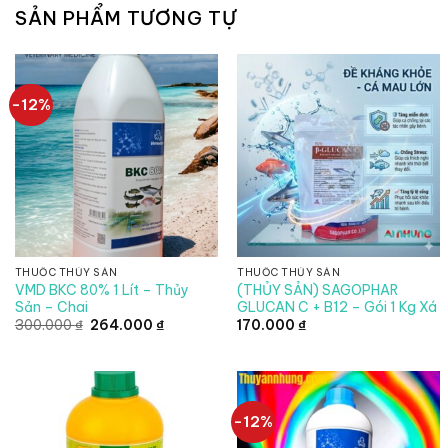
SẢN PHẨM TƯƠNG TỰ
-12%
THUỐC THỦY SẢN
THUỐC THỦY SẢN
VMD BKC 80% 1 Lít – Thủy
(THỦY SẢN) SAGOPHAR
Sản – Chai
GLUCAN C + B12 – Gói 1 Kg Xá
Giá
Giá
300.000
₫
264.000
₫
170.000
₫
gốc
hiện
là:
tại
300.000 ₫.
là:
264.000 ₫.
-12%