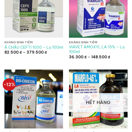
KHÁNG SINH TIÊM
KHÁNG SINH TIÊM
VIAVET AMOXYL LA 15% – Lọ
Á CHÂU CEFTI 1000 – Lọ 100ml
100ml
Khoảng
82.500
₫
–
379.500
₫
giá:
Khoảng
36.300
₫
–
148.500
₫
từ
giá:
82.500 ₫
từ
đến
36.300 ₫
379.500 ₫
đến
148.500 ₫
-12%
HẾT HÀNG