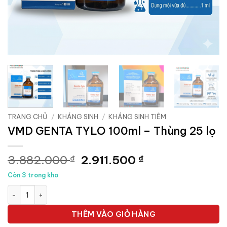
TRANG CHỦ
/
KHÁNG SINH
/
KHÁNG SINH TIÊM
VMD GENTA TYLO 100ml – Thùng 25 lọ
Giá
Giá
3.882.000
2.911.500
₫
₫
gốc
hiện
Còn 3 trong kho
là:
tại
VMD GENTA TYLO 100ml - Thùng 25 lọ số lượng
3.882.000 ₫.
là:
2.911.500 ₫.
THÊM VÀO GIỎ HÀNG