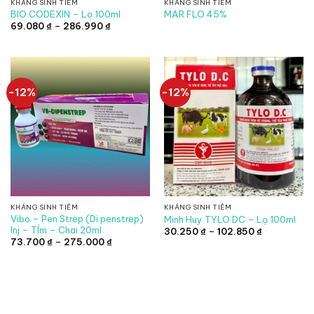
KHÁNG SINH TIÊM
KHÁNG SINH TIÊM
BIO CODEXIN – Lọ 100ml
MAR FLO 45%
Khoảng
69.080
₫
–
286.990
₫
giá:
từ
69.080 ₫
đến
286.990 ₫
-12%
-12%
KHÁNG SINH TIÊM
KHÁNG SINH TIÊM
Vibo – Pen Strep (Di penstrep)
Minh Huy TYLO DC – Lọ 100ml
Inj – TÍm – Chai 20ml
Khoảng
30.250
₫
–
102.850
₫
giá:
Khoảng
73.700
₫
–
275.000
₫
từ
giá:
30.250 ₫
từ
đến
73.700 ₫
102.850 ₫
đến
275.000 ₫