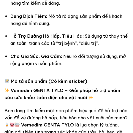
hàng tìm kiếm dễ dàng.
Dung Dịch Tiêm:
Mô tả rõ dạng sản phẩm để khách
hàng dễ hình dung.
Hỗ Trợ Đường Hô Hấp, Tiêu Hóa:
Sử dụng từ thay thế
an toàn, tránh các từ “trị bệnh”, “điều trị”.
Cho Gia Súc, Gia Cầm:
Nêu rõ đối tượng sử dụng, mở
rộng phạm vi sản phẩm.
Mô tả sản phẩm (Có kèm sticker)
Vemedim GENTA TYLO – Giải pháp hỗ trợ chăm
sóc sức khỏe toàn diện cho vật nuôi
Bạn đang tìm kiếm một sản phẩm hiệu quả để hỗ trợ các
vấn đề về đường hô hấp, tiêu hóa cho vật nuôi của mình?
Vemedim GENTA TYLO
là lựa chọn lý tưởng,
giúp cải thiện tình trạng sức khỏe của trâu, bò, heo, dê,