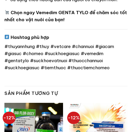
Chọn ngay Vemedim GENTA TYLO để chăm sóc tốt
nhất cho vật nuôi của bạn!
Hashtag phù hợp
#thuyannhung #thuy #vetcare #channuoi #giacam
#giasuc #chomeo #suckhoegiasuc #vemedim
#gentatylo #suckhoevatnuoi #thuocchannuoi
#suckhoegiasuc #tiemthuoc #thuoctiemchomeo
SẢN PHẨM TƯƠNG TỰ
-12%
-12%