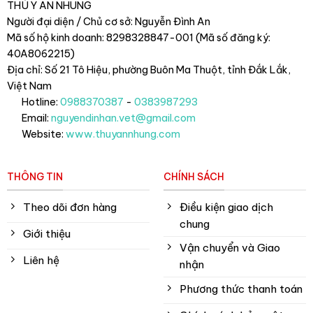
THÚ Y AN NHUNG
Người đại diện / Chủ cơ sở: Nguyễn Đình An
Mã số hộ kinh doanh: 8298328847-001 (Mã số đăng ký:
40A8062215)
Địa chỉ: Số 21 Tô Hiệu, phường Buôn Ma Thuột, tỉnh Đắk Lắk
,
Việt Nam
Hotline:
0988370387
-
0383987293
Email:
nguyendinhan.vet@gmail.com
Website:
www.thuyannhung.com
THÔNG TIN
CHÍNH SÁCH
Theo dõi đơn hàng
Điều kiện giao dịch
chung
Giới thiệu
Vận chuyển và Giao
Liên hệ
nhận
Phương thức thanh toán