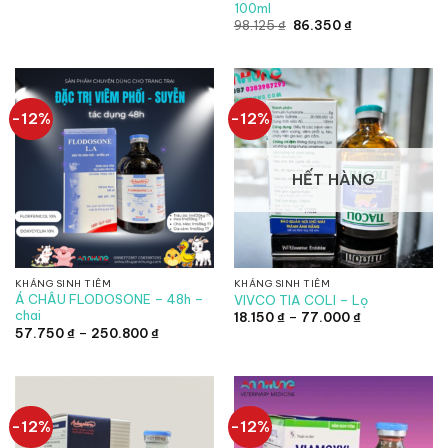
100ml
Giá
Giá
98.125
₫
86.350
₫
gốc
hiện
là:
tại
98.125 ₫.
là:
86.350 ₫.
-12%
-12%
HẾT HÀNG
KHÁNG SINH TIÊM
KHÁNG SINH TIÊM
Á CHÂU FLODOSONE – 48h –
VIVCO TIA COLI – Lọ
chai
Khoảng
18.150
₫
–
77.000
₫
giá:
Khoảng
57.750
₫
–
250.800
₫
từ
giá:
18.150 ₫
từ
đến
57.750 ₫
77.000 ₫
đến
250.800 ₫
-12%
-12%