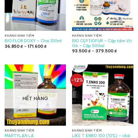
KHÁNG SINH TIÊM
KHÁNG SINH TIÊM
BIO CEPTIOFUR – Cặp tiêm Vịt
BIO FLOR DOXY – Chai 100ml
Gà – Cặp 500ml
Khoảng
36.850
₫
–
171.600
₫
giá:
Khoảng
93.500
₫
–
379.500
₫
từ
giá:
36.850 ₫
từ
đến
93.500 ₫
171.600 ₫
đến
379.500 ₫
-12%
HẾT HÀNG
KHÁNG SINH TIÊM
KHÁNG SINH TIÊM
LIKE T. ENRO 100 (10%) – chai
MARTYLAN LA