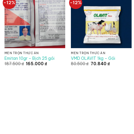
-12%
-12%
MEN TRỘN THỨC ĂN
MEN TRỘN THỨC ĂN
Emitan 10gr – Bịch 25 gói
VMD OLAVIT 1kg – Gói
Giá
Giá
Giá
Giá
187.500
₫
165.000
₫
80.500
₫
70.840
₫
gốc
hiện
gốc
hiện
là:
tại
là:
tại
187.500 ₫.
là:
80.500 ₫.
là:
165.000 ₫.
70.840 ₫.