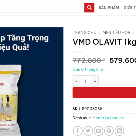
SẢN PHẨM
GIỚI 
TRANG CHỦ
/
MEN TIÊU HÓA
/
VMD OLAVIT 1kg
Giá
772.800
579.6
₫
gốc
Còn 6 trong kho
là:
VMD OLAVIT 1kg - Thùng 10 gó
772.800
SKU:
SP003066
Danh mục:
Men trộn thức ăn