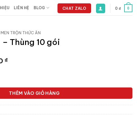
THIỆU
LIÊN HỆ
BLOG
CHAT ZALO
0
₫
0
MEN TRỘN THỨC ĂN
 – Thùng 10 gói
Giá
00
₫
hiện
tại
i số lượng
 ₫.
là:
579.600 ₫.
THÊM VÀO GIỎ HÀNG