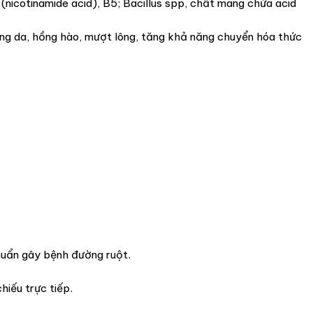
(nicotinamide acid), B5; Bacillus spp, chất mang chứa acid
ng da, hồng hào, mượt lông, tăng khả năng chuyển hóa thức
huẩn gây bệnh đường ruột.
iếu trực tiếp.