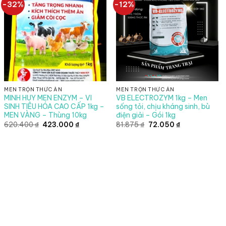
-32%
-12%
MEN TRỘN THỨC ĂN
MEN TRỘN THỨC ĂN
MINH HUY MEN ENZYM – VI
VB ELECTROZYM 1kg – Men
SINH TIÊU HÓA CAO CẤP 1kg –
sống tỏi, chịu kháng sinh, bù
MEN VÀNG – Thùng 10kg
điện giải – Gói 1kg
Giá
Giá
Giá
Giá
620.400
₫
423.000
₫
81.875
₫
72.050
₫
gốc
hiện
gốc
hiện
là:
tại
là:
tại
.
620.400 ₫.
là:
81.875 ₫.
là:
423.000 ₫.
72.050 ₫.