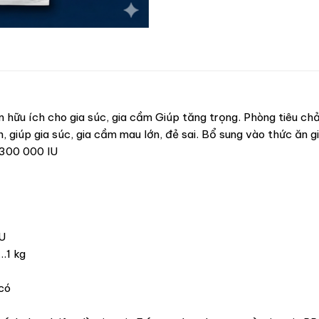
 ích cho gia súc, gia cầm Giúp tăng trọng. Phòng tiêu chảy.
 giúp gia súc, gia cầm mau lớn, đẻ sai. Bổ sung vào thức ăn g
300 000 IU
U
.1 kg
có
ông có