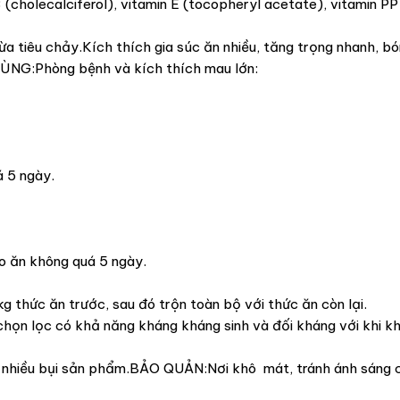
holecalciferol), vitamin E (tocopheryl acetate), vitamin PP 
tiêu chảy.Kích thích gia súc ăn nhiều, tăng trọng nhanh, bó
 DÙNG:Phòng bệnh và kích thích mau lớn:
á 5 ngày.
ho ăn không quá 5 ngày.
 thức ăn trước, sau đó trộn toàn bộ với thức ăn còn lại.
chọn lọc có khả năng kháng kháng sinh và đối kháng với khi k
t nhiều bụi sản phẩm.BẢO QUẢN:Nơi khô mát, tránh ánh sáng ch