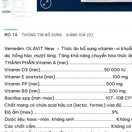
MÔ TẢ
THÔNG TIN BỔ SUNG
ĐÁNH GIÁ (0)
Vemedim OLAVIT New – Thức ăn bổ sung vitamin-vi khuẩn hữu
da, hồng hào, mượt lông. Tăng khả năng chuyển hóa thức ăn,
THÀNH PHẦN:Vitamin A (min)………..……………………………..…….…..
Vitamin D3 (min)……………………………….………………….50 000 IU
Vitamin E acetate (min)………….………………………………….100 mg
Vitamin PP (min)…..………………………..………..……….……500 mg
Vitamin B5 (min).………………………………………………………200 mg
Bacillus spp (min-max)………………….……………….….. 107-108 CF
Chất mang có chứa acid hữu cơ (lactic, formic) vừa đủ ……….
Độ ẩm (max)……………………………………………………..….…….9%
Dược liệu, hooc-môn, kháng sinh ………………………………. Không 
Các chất cấm…………………………………………………………… Kh