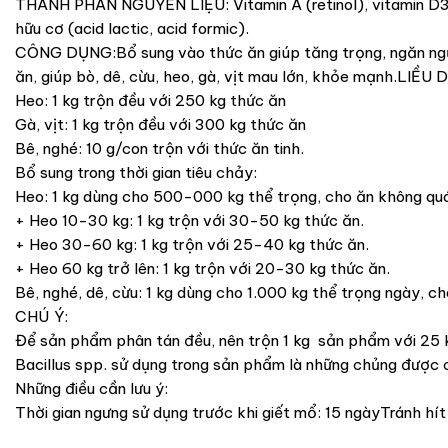
THÀNH PHẦN NGUYÊN LIỆU: Vitamin A (retinol), vitamin D3 (c
hữu cơ (acid lactic, acid formic).
CÔNG DỤNG:Bổ sung vào thức ăn giúp tăng trọng, ngăn ngừa 
ăn, giúp bò, dê, cừu, heo, gà, vịt mau lớn, khỏe mạnh.LIỀU
Heo: 1 kg trộn đều với 250 kg thức ăn
Gà, vịt: 1 kg trộn đều với 300 kg thức ăn
Bê, nghé: 10 g/con trộn với thức ăn tinh.
Bổ sung trong thời gian tiêu chảy:
Heo: 1 kg dùng cho 500-000 kg thể trọng, cho ăn không qu
+ Heo 10-30 kg: 1 kg trộn với 30-50 kg thức ăn.
+ Heo 30-60 kg: 1 kg trộn với 25-40 kg thức ăn.
+ Heo 60 kg trở lên: 1 kg trộn với 20-30 kg thức ăn.
Bê, nghé, dê, cừu: 1 kg dùng cho 1.000 kg thể trọng ngày, c
CHÚ Ý:
Để sản phẩm phân tán đều, nên trộn 1 kg sản phẩm với 25 kg
Bacillus spp. sử dụng trong sản phẩm là những chủng được 
Những điều cần lưu ý:
Thời gian ngưng sử dụng trước khi giết mổ: 15 ngàyTránh hí