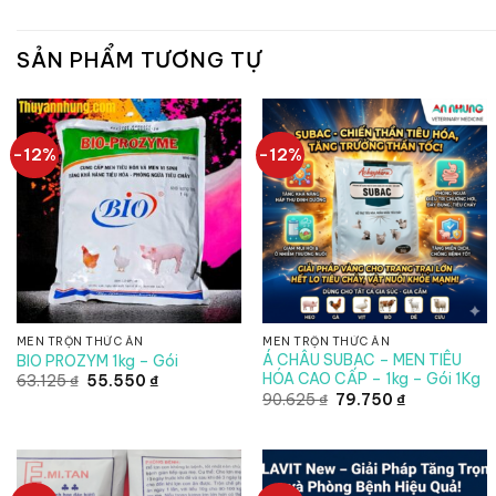
SẢN PHẨM TƯƠNG TỰ
-12%
-12%
MEN TRỘN THỨC ĂN
MEN TRỘN THỨC ĂN
Á CHÂU SUBAC – MEN TIÊU
BIO PROZYM 1kg – Gói
HÓA CAO CẤP – 1kg – Gói 1Kg
Giá
Giá
63.125
₫
55.550
₫
gốc
hiện
Giá
Giá
90.625
₫
79.750
₫
là:
tại
gốc
hiện
63.125 ₫.
là:
là:
tại
55.550 ₫.
90.625 ₫.
là:
79.750 ₫.