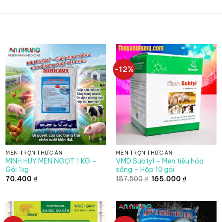
-12%
MEN TRỘN THỨC ĂN
MEN TRỘN THỨC ĂN
MINH HUY MEN NGỌT 1 KG –
VMD Subtyl – Men tiêu hóa
Gói 1kg
sống – Hộp 10 gói
Giá
Giá
70.400
₫
187.500
₫
165.000
₫
gốc
hiện
là:
tại
187.500 ₫.
là:
165.000 ₫.