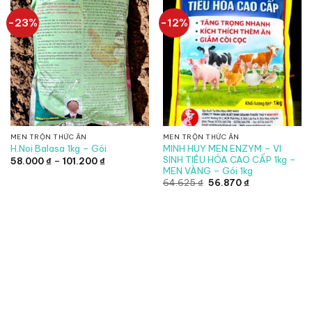
-23%
-12%
MEN TRỘN THỨC ĂN
MEN TRỘN THỨC ĂN
MINH HUY MEN ENZYM – VI
H.Noi Balasa 1kg – Gói
SINH TIÊU HÓA CAO CẤP 1kg –
Khoảng
58.000
₫
–
101.200
₫
giá:
MEN VÀNG – Gói 1kg
từ
Giá
Giá
64.625
₫
56.870
₫
58.000 ₫
gốc
hiện
đến
là:
tại
101.200 ₫
64.625 ₫.
là:
56.870 ₫.