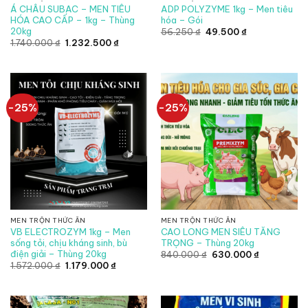
Á CHÂU SUBAC – MEN TIÊU
ADP POLYZYME 1kg – Men tiêu
HÓA CAO CẤP – 1kg – Thùng
hóa – Gói
20kg
Giá
Giá
56.250
₫
49.500
₫
gốc
hiện
Giá
Giá
1.740.000
₫
1.232.500
₫
là:
tại
gốc
hiện
56.250 ₫.
là:
là:
tại
49.500 ₫.
1.740.000 ₫.
là:
1.232.500 ₫.
-25%
-25%
MEN TRỘN THỨC ĂN
MEN TRỘN THỨC ĂN
VB ELECTROZYM 1kg – Men
CAO LONG MEN SIÊU TĂNG
sống tỏi, chịu kháng sinh, bù
TRỌNG – Thùng 20kg
điện giải – Thùng 20kg
Giá
Giá
840.000
₫
630.000
₫
gốc
hiện
Giá
Giá
1.572.000
₫
1.179.000
₫
là:
tại
gốc
hiện
840.000 ₫.
là:
là:
tại
630.000 ₫.
1.572.000 ₫.
là:
1.179.000 ₫.