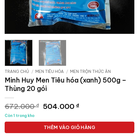
TRANG CHỦ
/
MEN TIÊU HÓA
/
MEN TRỘN THỨC ĂN
Minh Huy Men Tiêu hóa (xanh) 500g –
Thùng 20 gói
Giá
Giá
672.000
504.000
₫
₫
gốc
hiện
Còn 1 trong kho
là:
tại
672.000 ₫.
là:
THÊM VÀO GIỎ HÀNG
504.000 ₫.