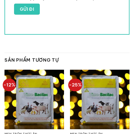
SẢN PHẨM TƯƠNG TỰ
-12%
-25%
MEN TRỘN THỨC ĂN
MEN TRỘN THỨC ĂN