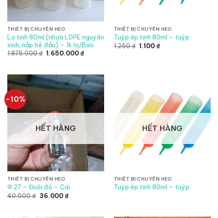
THIẾT BỊ CHUYÊN HEO
THIẾT BỊ CHUYÊN HEO
Lọ tinh 80ml (nhựa LDPE nguyên
Tuýp ép tinh 80ml – tuýp
sinh, nắp bẻ đầu) – 1k lọ/Bao
Giá
Giá
1.250
₫
1.100
₫
gốc
hiện
Giá
Giá
1.875.000
₫
1.650.000
₫
là:
tại
gốc
hiện
1.250 ₫.
là:
là:
tại
1.100 ₫.
1.875.000 ₫.
là:
1.650.000 ₫.
-10%
HẾT HÀNG
HẾT HÀNG
THIẾT BỊ CHUYÊN HEO
THIẾT BỊ CHUYÊN HEO
Φ 27 – Đuôi đỏ – Cái
Tuýp ép tinh 80ml – tuýp
Giá
Giá
40.000
₫
36.000
₫
gốc
hiện
là:
tại
40.000 ₫.
là: