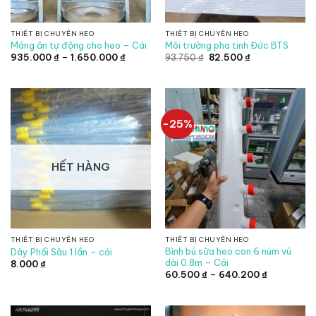
THIẾT BỊ CHUYÊN HEO
THIẾT BỊ CHUYÊN HEO
Máng ăn tự động cho heo – Cái
Môi trường pha tinh Đức BTS
Khoảng
Giá
Giá
935.000
₫
–
1.650.000
₫
93.750
₫
82.500
₫
giá:
gốc
hiện
từ
là:
tại
935.000 ₫
93.750 ₫.
là:
đến
82.500 ₫.
1.650.000 ₫
-25%
HẾT HÀNG
THIẾT BỊ CHUYÊN HEO
THIẾT BỊ CHUYÊN HEO
Bình bú sữa heo con 6 núm vú
Dây Phối Sâu 1 lần – cái
dài 0.8m – Cái
8.000
₫
Khoảng
60.500
₫
–
640.200
₫
giá:
từ
60.500 ₫
đến