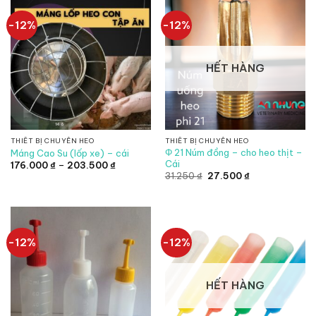
640.200 ₫
-12%
-12%
HẾT HÀNG
THIẾT BỊ CHUYÊN HEO
THIẾT BỊ CHUYÊN HEO
Φ 21 Núm đồng – cho heo thịt –
Máng Cao Su (lốp xe) – cái
Cái
Khoảng
176.000
₫
–
203.500
₫
giá:
Giá
Giá
31.250
₫
27.500
₫
từ
gốc
hiện
176.000 ₫
là:
tại
đến
31.250 ₫.
là:
203.500 ₫
27.500 ₫.
-12%
-12%
HẾT HÀNG