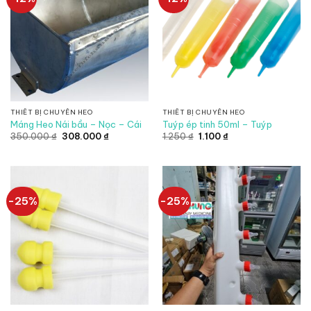
THIẾT BỊ CHUYÊN HEO
THIẾT BỊ CHUYÊN HEO
Máng Heo Nái bầu – Nọc – Cái
Tuýp ép tinh 50ml – Tuýp
Giá
Giá
Giá
Giá
350.000
₫
308.000
₫
1.250
₫
1.100
₫
gốc
hiện
gốc
hiện
là:
tại
là:
tại
350.000 ₫.
là:
1.250 ₫.
là:
308.000 ₫.
1.100 ₫.
-25%
-25%