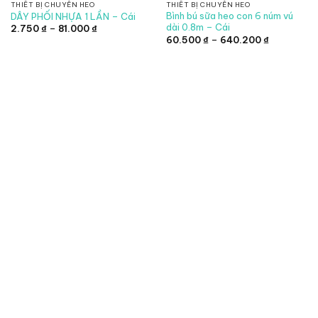
THIẾT BỊ CHUYÊN HEO
THIẾT BỊ CHUYÊN HEO
Bình bú sữa heo con 6 núm vú
DÂY PHỐI NHỰA 1 LẦN – Cái
dài 0.8m – Cái
Khoảng
2.750
₫
–
81.000
₫
giá:
Khoảng
60.500
₫
–
640.200
₫
từ
giá:
2.750 ₫
từ
đến
60.500 ₫
81.000 ₫
đến
640.200 ₫