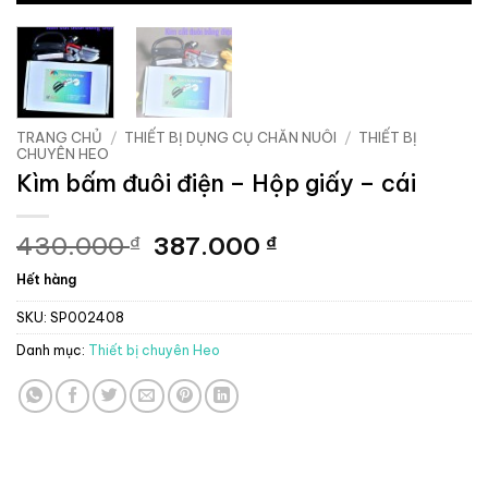
TRANG CHỦ
/
THIẾT BỊ DỤNG CỤ CHĂN NUÔI
/
THIẾT BỊ
CHUYÊN HEO
Kìm bấm đuôi điện – Hộp giấy – cái
Giá
Giá
430.000
387.000
₫
₫
gốc
hiện
Hết hàng
là:
tại
430.000 ₫.
là:
SKU:
SP002408
387.000 ₫.
Danh mục:
Thiết bị chuyên Heo