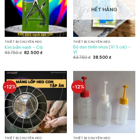
HẾT HÀNG
THIẾT BỊ CHUYÊN HEO
THIẾT BỊ CHUYÊN HEO
Bộ dao thiến nhựa (Vỉ 3 cái) –
Kìm bấm nanh – Cái
Vỉ
Giá
Giá
93.750
₫
82.500
₫
gốc
hiện
Giá
Giá
43.750
₫
38.500
₫
là:
tại
gốc
hiện
93.750 ₫.
là:
là:
tại
82.500 ₫.
43.750 ₫.
là:
38.500 ₫.
-12%
-12%
THIẾT BỊ CHUYÊN HEO
THIẾT BỊ CHUYÊN HEO