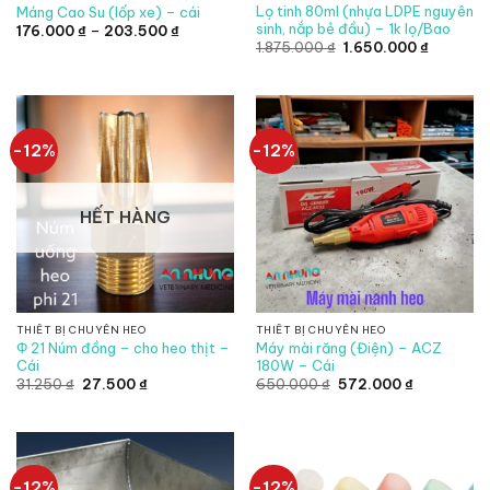
Lọ tinh 80ml (nhựa LDPE nguyên
Máng Cao Su (lốp xe) – cái
sinh, nắp bẻ đầu) – 1k lọ/Bao
Khoảng
176.000
₫
–
203.500
₫
giá:
Giá
Giá
1.875.000
₫
1.650.000
₫
từ
gốc
hiện
176.000 ₫
là:
tại
đến
1.875.000 ₫.
là:
203.500 ₫
1.650.00
-12%
-12%
HẾT HÀNG
THIẾT BỊ CHUYÊN HEO
THIẾT BỊ CHUYÊN HEO
Φ 21 Núm đồng – cho heo thịt –
Máy mài răng (Điện) – ACZ
Cái
180W – Cái
Giá
Giá
Giá
Giá
31.250
₫
27.500
₫
650.000
₫
572.000
₫
gốc
hiện
gốc
hiện
là:
tại
là:
tại
31.250 ₫.
là:
650.000 ₫.
là:
27.500 ₫.
572.000 ₫.
-12%
-12%