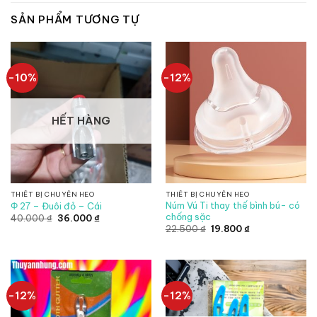
SẢN PHẨM TƯƠNG TỰ
-10%
-12%
HẾT HÀNG
THIẾT BỊ CHUYÊN HEO
THIẾT BỊ CHUYÊN HEO
Núm Vú Ti thay thế bình bú- có
Φ 27 – Đuôi đỏ – Cái
chống sặc
Giá
Giá
40.000
₫
36.000
₫
gốc
hiện
Giá
Giá
22.500
₫
19.800
₫
là:
tại
gốc
hiện
40.000 ₫.
là:
là:
tại
36.000 ₫.
22.500 ₫.
là:
19.800 ₫.
-12%
-12%