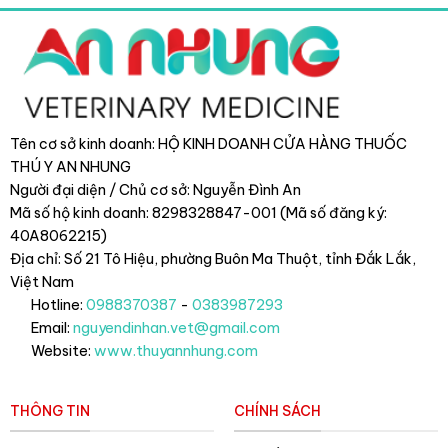
Tên cơ sở kinh doanh: HỘ KINH DOANH CỬA HÀNG THUỐC
THÚ Y AN NHUNG
Người đại diện / Chủ cơ sở: Nguyễn Đình An
Mã số hộ kinh doanh: 8298328847-001 (Mã số đăng ký:
40A8062215)
Địa chỉ: Số 21 Tô Hiệu, phường Buôn Ma Thuột, tỉnh Đắk Lắk
,
Việt Nam
Hotline:
0988370387
-
0383987293
Email:
nguyendinhan.vet@gmail.com
Website:
www.thuyannhung.com
THÔNG TIN
CHÍNH SÁCH