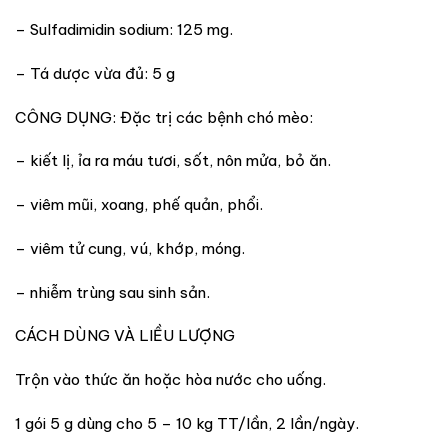
– Sulfadimidin sodium: 125 mg.
– Tá dược vừa đủ: 5 g
CÔNG DỤNG: Đặc trị các bệnh chó mèo:
– kiết lị, ỉa ra máu tươi, sốt, nôn mửa, bỏ ăn.
– viêm mũi, xoang, phế quản, phổi.
– viêm tử cung, vú, khớp, móng.
– nhiễm trùng sau sinh sản.
CÁCH DÙNG VÀ LIỀU LƯỢNG
Trộn vào thức ăn hoặc hòa nước cho uống.
1 gói 5 g dùng cho 5 – 10 kg TT/lần, 2 lần/ngày.