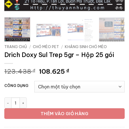
TRANG CHỦ
/
CHÓ MÈO PET
/
KHÁNG SINH CHÓ MÈO
Drich Doxy Sul Trep 5gr – Hộp 25 gói
Giá
Giá
123.438
108.625
₫
₫
gốc
hiện
là:
tại
CÔNG DỤNG
123.438 ₫.
là:
108.625 ₫.
Drich Doxy Sul Trep 5gr - Hộp 25 gói số lượng
THÊM VÀO GIỎ HÀNG