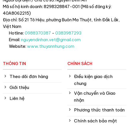
Người đại diện / Chủ cơ sở: Nguyễn Đình An
Mã số hộ kinh doanh: 8298328847-001 (Mã số đăng ký:
40A8062215)
Địa chỉ: Số 21 Tô Hiệu, phường Buôn Ma Thuột, tỉnh Đắk Lắk
,
Việt Nam
Hotline:
0988370387
-
0383987293
Email:
nguyendinhan.vet@gmail.com
Website:
www.thuyannhung.com
THÔNG TIN
CHÍNH SÁCH
Theo dõi đơn hàng
Điều kiện giao dịch
chung
Giới thiệu
Vận chuyển và Giao
Liên hệ
nhận
Phương thức thanh toán
Chính sách bảo mật