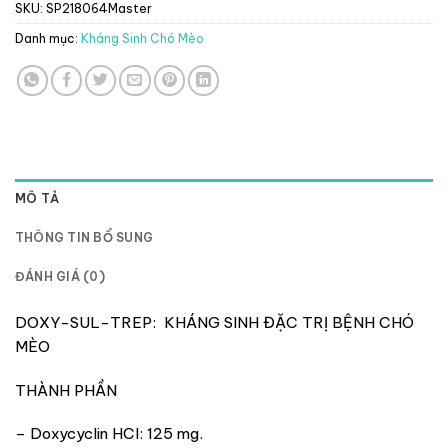
SKU:
SP218064Master
Danh mục:
Kháng Sinh Chó Mèo
MÔ TẢ
THÔNG TIN BỔ SUNG
ĐÁNH GIÁ (0)
DOXY-SUL-TREP: KHÁNG SINH ĐẶC TRỊ BỆNH CHÓ
MÈO
THÀNH PHẦN
– Doxycyclin HCl: 125 mg.