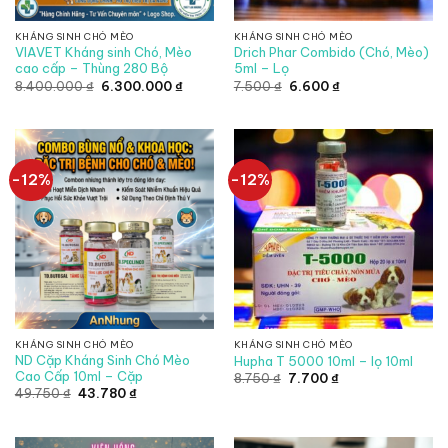
KHÁNG SINH CHÓ MÈO
KHÁNG SINH CHÓ MÈO
VIAVET Kháng sinh Chó, Mèo
Drich Phar Combido (Chó, Mèo)
cao cấp – Thùng 280 Bộ
5ml – Lọ
Giá
Giá
Giá
Giá
8.400.000
₫
6.300.000
₫
7.500
₫
6.600
₫
gốc
hiện
gốc
hiện
là:
tại
là:
tại
8.400.000 ₫.
là:
7.500 ₫.
là:
6.300.000 ₫.
6.600 ₫.
-12%
-12%
KHÁNG SINH CHÓ MÈO
KHÁNG SINH CHÓ MÈO
ND Cặp Kháng Sinh Chó Mèo
Hupha T 5000 10ml – lọ 10ml
Cao Cấp 10ml – Cặp
Giá
Giá
8.750
₫
7.700
₫
gốc
hiện
Giá
Giá
49.750
₫
43.780
₫
là:
tại
gốc
hiện
8.750 ₫.
là:
là:
tại
7.700 ₫.
49.750 ₫.
là:
43.780 ₫.