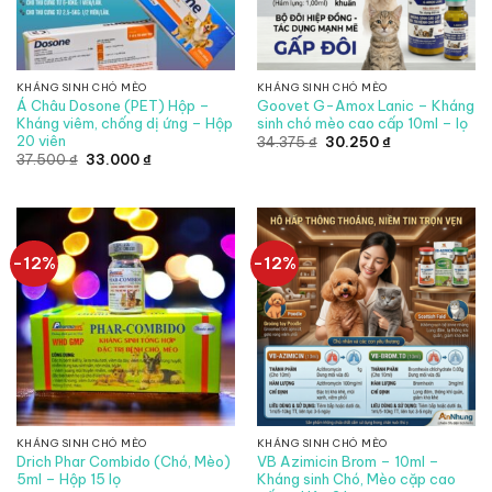
KHÁNG SINH CHÓ MÈO
KHÁNG SINH CHÓ MÈO
Á Châu Dosone (PET) Hộp –
Goovet G-Amox Lanic – Kháng
Kháng viêm, chống dị ứng – Hộp
sinh chó mèo cao cấp 10ml – lọ
20 viên
Giá
Giá
34.375
₫
30.250
₫
gốc
hiện
Giá
Giá
37.500
₫
33.000
₫
là:
tại
gốc
hiện
34.375 ₫.
là:
là:
tại
30.250 ₫.
37.500 ₫.
là:
33.000 ₫.
-12%
-12%
KHÁNG SINH CHÓ MÈO
KHÁNG SINH CHÓ MÈO
Drich Phar Combido (Chó, Mèo)
VB Azimicin Brom – 10ml –
5ml – Hộp 15 lọ
Kháng sinh Chó, Mèo cặp cao