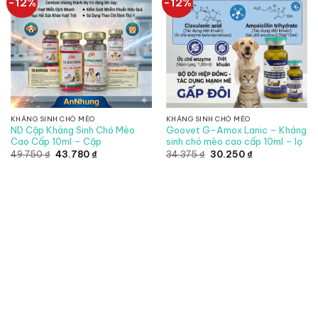
-12%
-12%
KHÁNG SINH CHÓ MÈO
KHÁNG SINH CHÓ MÈO
ND Cặp Kháng Sinh Chó Mèo
Goovet G-Amox Lanic – Kháng
Cao Cấp 10ml – Cặp
sinh chó mèo cao cấp 10ml – lọ
Giá
Giá
Giá
Giá
49.750
₫
43.780
₫
34.375
₫
30.250
₫
gốc
hiện
gốc
hiện
là:
tại
là:
tại
49.750 ₫.
là:
34.375 ₫.
là:
43.780 ₫.
30.250 ₫.