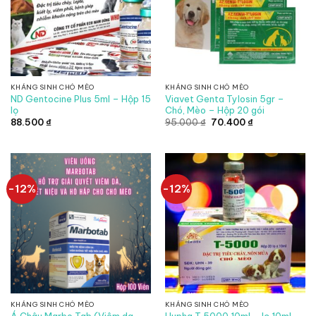
KHÁNG SINH CHÓ MÈO
KHÁNG SINH CHÓ MÈO
ND Gentocine Plus 5ml – Hộp 15
Viavet Genta Tylosin 5gr –
lọ
Chó, Mèo – Hộp 20 gói
Giá
Giá
88.500
₫
95.000
₫
70.400
₫
gốc
hiện
là:
tại
95.000 ₫.
là:
70.400 ₫.
-12%
-12%
KHÁNG SINH CHÓ MÈO
KHÁNG SINH CHÓ MÈO
Á Châu Marbo Tab (Viêm da,