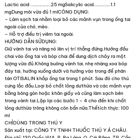
Lactic acid ………………25 mgSalicylic acid……………1.1
mgDung môi vừa đủ 1 mlCÔNG DỤNG:
– Làm sạch tai nhằm loại bỏ các mảnh vụn trong ống tai
ngoài của chó, mèo.
– Hỗ trợ điều trị viêm tai ngoài.
HƯỚNG DẪN SỬDỤNG:
Giữ vành tai và nâng nó lên vị trí thẳng đứng.Hướng đầu
chai vào ống tai và bóp chai để dung dịch chảy ra một
lượng vừa đủ.Không buông vành tai, nhẹ nhàng xoa bóp
đáy tai, hướng xuống dưới và hướng vào trong để phân
tán OTISALIN khắp ống tai trong 1 phút. Sau đó cho thú
cưng lắc đầu.Loại bỏ chất lỏng dưthừa và các mảnh vụn
bằng bông gòn hoặc khăn giấy và cũng làm sạch bên
trong vành tai.Lặp lại các bước 1 – 4 cho đến khi chất
lỏng dưthừa trông không còn bẩn nữa.Thểtích thực: 100
ml
CHỈDÙNG TRONG THÚ Y
Sản xuất tại: CÔNG TY TNHH THUỐC THÚ Y Á CHÂU.
Địa chỉ: 130 Quốc lộ1A, P. Ba Láng, Q. Cái Răng, TP. Cần