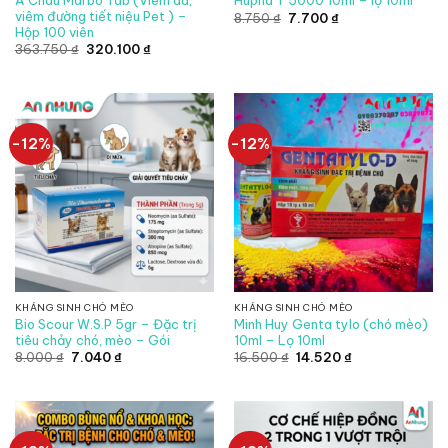
Hupha T 5000 10ml – lọ 10ml
viêm đường tiết niệu Pet ) –
Giá
Giá
8.750
₫
7.700
₫
gốc
hiện
Hộp 100 viên
là:
tại
Giá
Giá
363.750
₫
320.100
₫
8.750 ₫.
là:
gốc
hiện
7.700 ₫.
là:
tại
363.750 ₫.
là:
320.100 ₫.
-12%
-12%
KHÁNG SINH CHÓ MÈO
KHÁNG SINH CHÓ MÈO
Bio Scour W.S.P 5gr – Đặc trị
Minh Huy Genta tylo (chó mèo)
tiêu chảy chó, mèo – Gói
10ml – Lọ 10ml
Giá
Giá
Giá
Giá
8.000
₫
7.040
₫
16.500
₫
14.520
₫
gốc
hiện
gốc
hiện
là:
tại
là:
tại
8.000 ₫.
là:
16.500 ₫.
là:
7.040 ₫.
14.520 ₫.