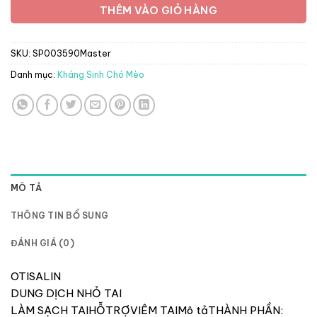
THÊM VÀO GIỎ HÀNG
SKU:
SP003590Master
Danh mục:
Kháng Sinh Chó Mèo
MÔ TẢ
THÔNG TIN BỔ SUNG
ĐÁNH GIÁ (0)
OTISALIN
DUNG DỊCH NHỎ TAI
LÀM SẠCH TAIHỖTRỢVIÊM TAIMô tảTHÀNH PHẦN: