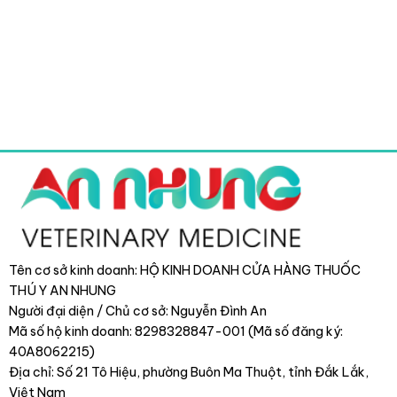
Tên cơ sở kinh doanh: HỘ KINH DOANH CỬA HÀNG THUỐC
THÚ Y AN NHUNG
Người đại diện / Chủ cơ sở: Nguyễn Đình An
Mã số hộ kinh doanh: 8298328847-001 (Mã số đăng ký:
40A8062215)
Địa chỉ: Số 21 Tô Hiệu, phường Buôn Ma Thuột, tỉnh Đắk Lắk
,
Việt Nam