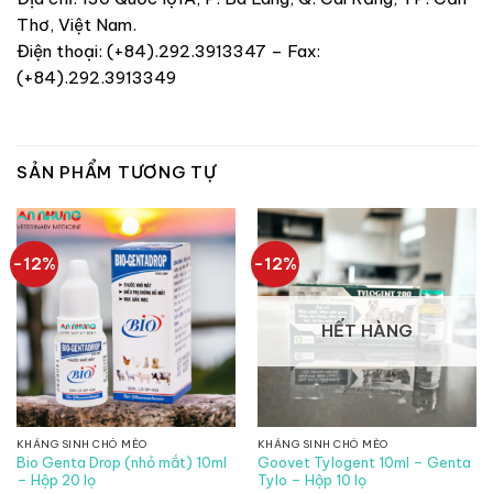
Thơ, Việt Nam.
Điện thoại: (+84).292.3913347 – Fax:
(+84).292.3913349
SẢN PHẨM TƯƠNG TỰ
-12%
-12%
HẾT HÀNG
KHÁNG SINH CHÓ MÈO
KHÁNG SINH CHÓ MÈO
Bio Genta Drop (nhỏ mắt) 10ml
Goovet Tylogent 10ml – Genta
– Hộp 20 lọ
Tylo – Hộp 10 lọ