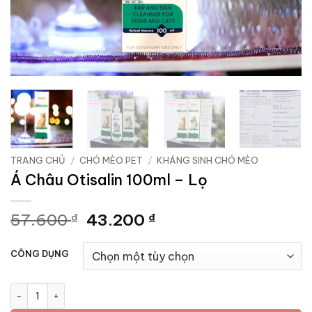
TRANG CHỦ
/
CHÓ MÈO PET
/
KHÁNG SINH CHÓ MÈO
Á Châu Otisalin 100ml – Lọ
Giá
Giá
57.600
43.200
₫
₫
gốc
hiện
là:
tại
CÔNG DỤNG
57.600 ₫.
là:
43.200 ₫.
Á Châu Otisalin 100ml - Lọ số lượng