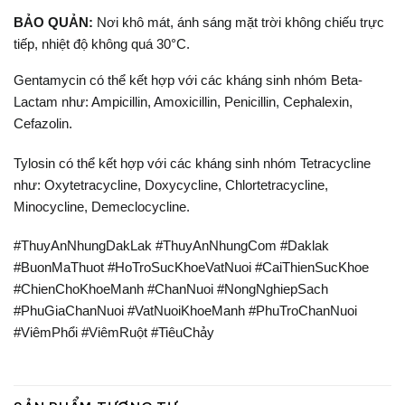
BẢO QUẢN:
Nơi khô mát, ánh sáng mặt trời không chiếu trực
tiếp, nhiệt độ không quá 30°C.
Gentamycin có thể kết hợp với các kháng sinh nhóm Beta-
Lactam như: Ampicillin, Amoxicillin, Penicillin, Cephalexin,
Cefazolin.
Tylosin có thể kết hợp với các kháng sinh nhóm Tetracycline
như: Oxytetracycline, Doxycycline, Chlortetracycline,
Minocycline, Demeclocycline.
#ThuyAnNhungDakLak #ThuyAnNhungCom #Daklak
#BuonMaThuot #HoTroSucKhoeVatNuoi #CaiThienSucKhoe
#ChienChoKhoeManh #ChanNuoi #NongNghiepSach
#PhuGiaChanNuoi #VatNuoiKhoeManh #PhuTroChanNuoi
#ViêmPhổi #ViêmRuột #TiêuChảy