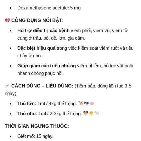
Dexamethasone acetate: 5 mg
CÔNG DỤNG NỔI BẬT:
Hỗ trợ điều trị các bệnh
viêm phổi, viêm vú, viêm tử
cung ở trâu, bò, dê, lợn, gia cầm.
Đặc biệt hiệu quả
trong việc kiểm soát viêm ruột và tiêu
chảy ở chó.
Giúp giảm các triệu chứng
viêm nhiễm, hỗ trợ vật nuôi
nhanh chóng phục hồi.
CÁCH DÙNG – LIỀU DÙNG:
(Tiêm bắp, dùng liên tục 3-5
ngày)
Thú lớn:
1ml / 4kg thể trọng.
Thú nhỏ:
1ml / 2-3kg thể trọng.
THỜI GIAN NGƯNG THUỐC:
Giết mổ: 15 ngày.