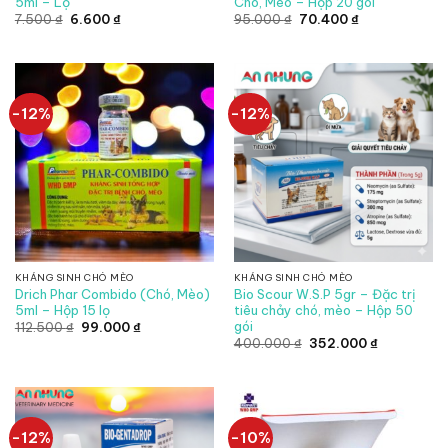
5ml – Lọ
Chó, Mèo – Hộp 20 gói
Giá
Giá
Giá
Giá
7.500
₫
6.600
₫
95.000
₫
70.400
₫
gốc
hiện
gốc
hiện
là:
tại
là:
tại
7.500 ₫.
là:
95.000 ₫.
là:
6.600 ₫.
70.400 ₫.
-12%
-12%
KHÁNG SINH CHÓ MÈO
KHÁNG SINH CHÓ MÈO
Drich Phar Combido (Chó, Mèo)
Bio Scour W.S.P 5gr – Đặc trị
5ml – Hộp 15 lọ
tiêu chảy chó, mèo – Hộp 50
gói
Giá
Giá
112.500
₫
99.000
₫
gốc
hiện
Giá
Giá
400.000
₫
352.000
₫
là:
tại
gốc
hiện
112.500 ₫.
là:
là:
tại
99.000 ₫.
400.000 ₫.
là:
352.000 ₫.
-12%
-10%