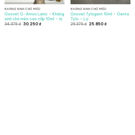
KHÁNG SINH CHÓ MÈO
KHÁNG SINH CHÓ MÈO
Goovet G-Amox Lanic – Kháng
Goovet Tylogent 10ml – Genta
sinh chó mèo cao cấp 10ml – lọ
Tylo – Lọ
Giá
Giá
Giá
Giá
34.375
₫
30.250
₫
29.375
₫
25.850
₫
gốc
hiện
gốc
hiện
là:
tại
là:
tại
34.375 ₫.
là:
29.375 ₫.
là:
30.250 ₫.
25.850 ₫.