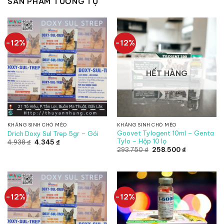
SẢN PHẨM TƯƠNG TỰ
-12%
-12%
HẾT HÀNG
KHÁNG SINH CHÓ MÈO
KHÁNG SINH CHÓ MÈO
Goovet Tylogent 10ml – Genta
Drich Doxy Sul Trep 5gr – Gói
Tylo – Hộp 10 lọ
Giá
Giá
4.938
₫
4.345
₫
gốc
hiện
Giá
Giá
293.750
₫
258.500
₫
là:
tại
gốc
hiện
4.938 ₫.
là:
là:
tại
4.345 ₫.
293.750 ₫.
là:
258.500 ₫.
-12%
-12%