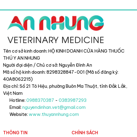
Tên cơ sở kinh doanh: HỘ KINH DOANH CỬA HÀNG THUỐC
THÚ Y AN NHUNG
Người đại diện / Chủ cơ sở: Nguyễn Đình An
Mã số hộ kinh doanh: 8298328847-001 (Mã số đăng ký:
40A8062215)
Địa chỉ: Số 21 Tô Hiệu, phường Buôn Ma Thuột, tỉnh Đắk Lắk
,
Việt Nam
Hotline:
0988370387
-
0383987293
Email:
nguyendinhan.vet@gmail.com
Website:
www.thuyannhung.com
THÔNG TIN
CHÍNH SÁCH