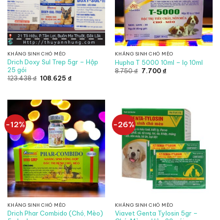
KHÁNG SINH CHÓ MÈO
KHÁNG SINH CHÓ MÈO
Drich Doxy Sul Trep 5gr – Hộp
Hupha T 5000 10ml – lọ 10ml
25 gói
Giá
Giá
8.750
₫
7.700
₫
gốc
hiện
Giá
Giá
123.438
₫
108.625
₫
là:
tại
gốc
hiện
8.750 ₫.
là:
là:
tại
7.700 ₫.
123.438 ₫.
là:
108.625 ₫.
-12%
-26%
KHÁNG SINH CHÓ MÈO
KHÁNG SINH CHÓ MÈO
Drich Phar Combido (Chó, Mèo)
Viavet Genta Tylosin 5gr –