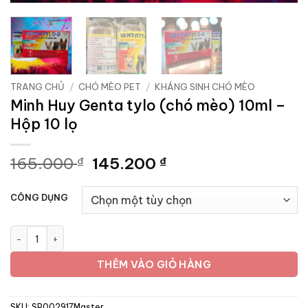
TRANG CHỦ
/
CHÓ MÈO PET
/
KHÁNG SINH CHÓ MÈO
Minh Huy Genta tylo (chó mèo) 10ml –
Hộp 10 lọ
Giá
Giá
165.000
145.200
₫
₫
gốc
hiện
là:
tại
CÔNG DỤNG
165.000 ₫.
là:
145.200 ₫.
Minh Huy Genta tylo (chó mèo) 10ml - Hộp 10 lọ số lượng
THÊM VÀO GIỎ HÀNG
SKU:
SP002917Master