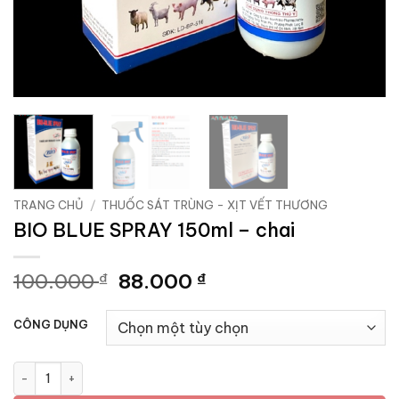
TRANG CHỦ
/
THUỐC SÁT TRÙNG - XỊT VẾT THƯƠNG
BIO BLUE SPRAY 150ml – chai
Giá
Giá
100.000
88.000
₫
₫
gốc
hiện
là:
tại
CÔNG DỤNG
100.000 ₫.
là:
88.000 ₫.
BIO BLUE SPRAY 150ml - chai số lượng