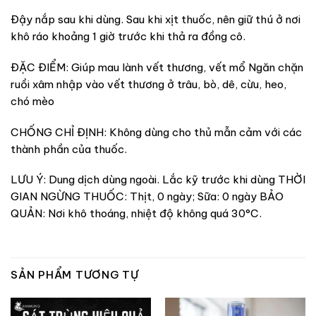
Đậy nắp sau khi dùng. Sau khi xịt thuốc, nên giữ thú ở nơi
khô ráo khoảng 1 giờ trước khi thả ra đồng cô.
ĐẶC ĐIỂM: Giúp mau lành vết thương, vết mổ Ngăn chặn
ruồi xâm nhập vào vết thương ở trâu, bò, dê, cừu, heo,
chó mèo
CHỐNG CHỈ ĐỊNH: Không dùng cho thủ mẫn cảm với các
thành phần của thuốc.
LƯU Ý: Dung dịch dùng ngoài. Lắc kỹ trước khi dùng THỜI
GIAN NGỪNG THUỐC: Thịt, 0 ngày; Sữa: 0 ngày BẢO
QUẢN: Nơi khô thoáng, nhiệt độ không quá 30°C.
SẢN PHẨM TƯƠNG TỰ