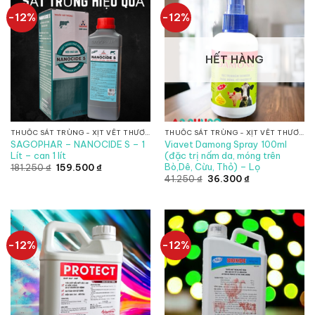
-12%
-12%
HẾT HÀNG
THUỐC SÁT TRÙNG - XỊT VẾT THƯƠNG
THUỐC SÁT TRÙNG - XỊT VẾT THƯƠNG
SAGOPHAR – NANOCIDE S – 1
Viavet Damong Spray 100ml
Lít – can 1 lít
(đặc trị nấm da, móng trên
Bò,Dê, Cừu, Thỏ) – Lọ
Giá
Giá
181.250
₫
159.500
₫
gốc
hiện
Giá
Giá
41.250
₫
36.300
₫
là:
tại
gốc
hiện
181.250 ₫.
là:
là:
tại
159.500 ₫.
41.250 ₫.
là:
36.300 ₫.
-12%
-12%