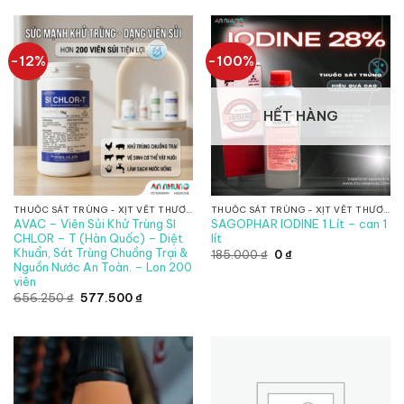
70.400 ₫.
440.000 ₫.
là:
387.200 ₫.
-12%
-100%
HẾT HÀNG
THUỐC SÁT TRÙNG - XỊT VẾT THƯƠNG
THUỐC SÁT TRÙNG - XỊT VẾT THƯƠNG
AVAC – Viên Sủi Khử Trùng SI
SAGOPHAR IODINE 1 Lít – can 1
CHLOR – T (Hàn Quốc) – Diệt
lít
Khuẩn, Sát Trùng Chuồng Trại &
Giá
Giá
185.000
₫
0
₫
gốc
hiện
Nguồn Nước An Toàn. – Lon 200
là:
tại
viên
185.000 ₫.
là:
Giá
Giá
0 ₫.
656.250
₫
577.500
₫
gốc
hiện
là:
tại
656.250 ₫.
là:
577.500 ₫.