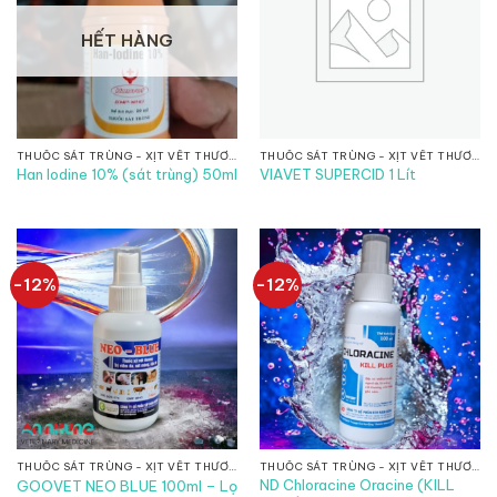
HẾT HÀNG
THUỐC SÁT TRÙNG - XỊT VẾT THƯƠNG
THUỐC SÁT TRÙNG - XỊT VẾT THƯƠNG
Han Iodine 10% (sát trùng) 50ml
VIAVET SUPERCID 1 Lít
-12%
-12%
THUỐC SÁT TRÙNG - XỊT VẾT THƯƠNG
THUỐC SÁT TRÙNG - XỊT VẾT THƯƠNG
ND Chloracine Oracine (KILL
GOOVET NEO BLUE 100ml – Lọ