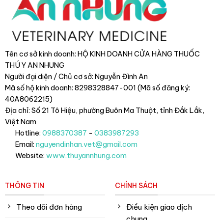
Tên cơ sở kinh doanh: HỘ KINH DOANH CỬA HÀNG THUỐC
THÚ Y AN NHUNG
Người đại diện / Chủ cơ sở: Nguyễn Đình An
Mã số hộ kinh doanh: 8298328847-001 (Mã số đăng ký:
40A8062215)
Địa chỉ: Số 21 Tô Hiệu, phường Buôn Ma Thuột, tỉnh Đắk Lắk
,
Việt Nam
Hotline:
0988370387
-
0383987293
Email:
nguyendinhan.vet@gmail.com
Website:
www.thuyannhung.com
THÔNG TIN
CHÍNH SÁCH
Theo dõi đơn hàng
Điều kiện giao dịch
chung