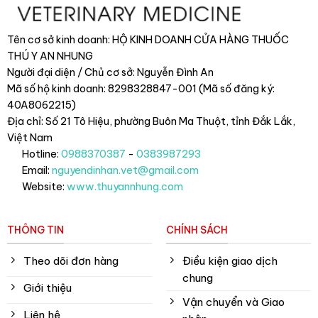
Tên cơ sở kinh doanh: HỘ KINH DOANH CỬA HÀNG THUỐC
THÚ Y AN NHUNG
Người đại diện / Chủ cơ sở: Nguyễn Đình An
Mã số hộ kinh doanh: 8298328847-001 (Mã số đăng ký:
40A8062215)
Địa chỉ: Số 21 Tô Hiệu, phường Buôn Ma Thuột, tỉnh Đắk Lắk
,
Việt Nam
Hotline:
0988370387
-
0383987293
Email:
nguyendinhan.vet@gmail.com
Website:
www.thuyannhung.com
THÔNG TIN
CHÍNH SÁCH
Theo dõi đơn hàng
Điều kiện giao dịch
chung
Giới thiệu
Vận chuyển và Giao
Liên hệ