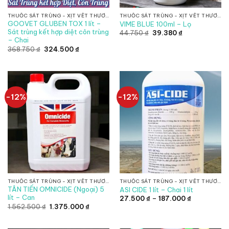
THUỐC SÁT TRÙNG - XỊT VẾT THƯƠNG
THUỐC SÁT TRÙNG - XỊT VẾT THƯƠNG
GOOVET GLUBEN TOX 1 lít –
VIME BLUE 100ml – Lọ
Sát trùng kết hợp diệt côn trùng
Giá
Giá
44.750
₫
39.380
₫
gốc
hiện
– Chai
là:
tại
Giá
Giá
368.750
₫
324.500
₫
44.750 ₫.
là:
gốc
hiện
39.380 ₫.
là:
tại
368.750 ₫.
là:
324.500 ₫.
-12%
-12%
THUỐC SÁT TRÙNG - XỊT VẾT THƯƠNG
THUỐC SÁT TRÙNG - XỊT VẾT THƯƠNG
TÂN TIẾN OMNICIDE (Ngoại) 5
ASI CIDE 1 lít – Chai 1 lít
lít – Can
Khoảng
27.500
₫
–
187.000
₫
giá:
Giá
Giá
1.562.500
₫
1.375.000
₫
từ
gốc
hiện
27.500 ₫
là:
tại
đến
1.562.500 ₫.
là:
187.000 ₫