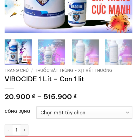
TRANG CHỦ
/
THUỐC SÁT TRÙNG - XỊT VẾT THƯƠNG
VIBOCIDE 1 Lít – Can 1 lit
Khoảng
20.900
–
515.900
₫
₫
giá:
từ
CÔNG DỤNG
20.900 ₫
đến
VIBOCIDE 1 Lít - Can 1 lit số lượng
515.900 ₫