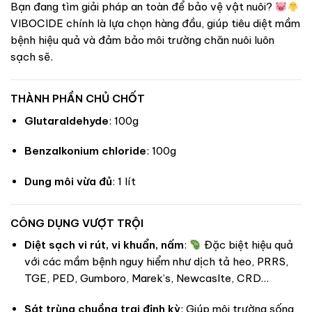
Bạn đang tìm giải pháp an toàn để bảo vệ vật nuôi?
VIBOCIDE chính là lựa chọn hàng đầu, giúp tiêu diệt mầm
bệnh hiệu quả và đảm bảo môi trường chăn nuôi luôn
sạch sẽ.
THÀNH PHẦN CHỦ CHỐT
Glutaraldehyde
: 100g
Benzalkonium chloride
: 100g
Dung môi vừa đủ
: 1 lít
CÔNG DỤNG VƯỢT TRỘI
Diệt sạch vi rút, vi khuẩn, nấm
:
Đặc biệt hiệu quả
với các mầm bệnh nguy hiểm như dịch tả heo, PRRS,
TGE, PED, Gumboro, Marek’s, Newcaslte, CRD…
Sát trùng chuồng trại định kỳ
: Giúp môi trường sống