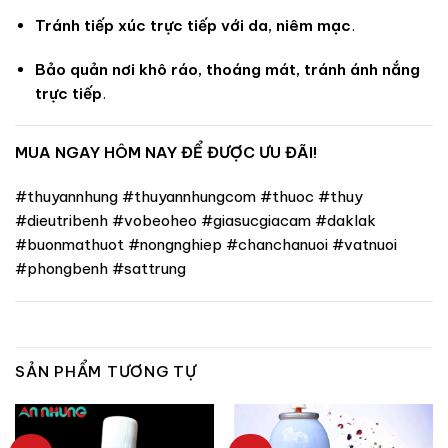
Tránh tiếp xúc trực tiếp với da, niêm mạc
.
Bảo quản nơi khô ráo, thoáng mát, tránh ánh nắng
trực tiếp
.
MUA NGAY HÔM NAY ĐỂ ĐƯỢC ƯU ĐÃI!
#thuyannhung #thuyannhungcom #thuoc #thuy
#dieutribenh #vobeoheo #giasucgiacam #daklak
#buonmathuot #nongnghiep #chanchanuoi #vatnuoi
#phongbenh #sattrung
SẢN PHẨM TƯƠNG TỰ