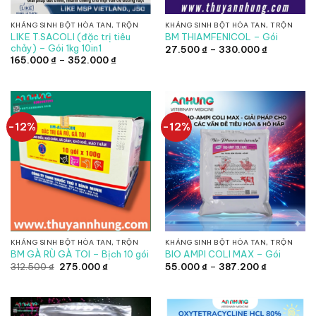
KHÁNG SINH BỘT HÒA TAN, TRỘN
KHÁNG SINH BỘT HÒA TAN, TRỘN
LIKE T.SACOLI (đặc trị tiêu
BM THIAMFENICOL – Gói
chảy) – Gói 1kg 10in1
Khoảng
27.500
₫
–
330.000
₫
giá:
Khoảng
165.000
₫
–
352.000
₫
từ
giá:
27.500 ₫
từ
đến
165.000 ₫
330.000 ₫
đến
352.000 ₫
-12%
-12%
KHÁNG SINH BỘT HÒA TAN, TRỘN
KHÁNG SINH BỘT HÒA TAN, TRỘN
BM GÀ RÙ GÀ TOI – Bịch 10 gói
BIO AMPI COLI MAX – Gói
Giá
Giá
Khoảng
312.500
₫
275.000
₫
55.000
₫
–
387.200
₫
gốc
hiện
giá:
là:
tại
từ
312.500 ₫.
là:
55.000 ₫
275.000 ₫.
đến
387.200 ₫