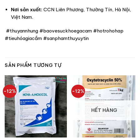
Nơi sản xuất:
CCN Liên Phương, Thường Tín, Hà Nội,
Việt Nam.
#thuyannhung #baovesuckhoegacam #hotrohohap
#tieuhóagiacầm #sanphamthuyuytin
SẢN PHẨM TƯƠNG TỰ
-12%
-12%
HẾT HÀNG