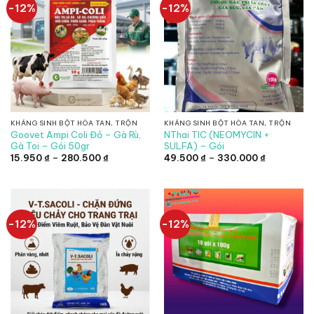
-12%
-12%
KHÁNG SINH BỘT HÒA TAN, TRỘN
KHÁNG SINH BỘT HÒA TAN, TRỘN
Goovet Ampi Coli Đỏ – Gà Rù,
NThai TIC (NEOMYCIN +
Gà Toi – Gói 50gr
SULFA) – Gói
Khoảng
Khoảng
15.950
₫
–
280.500
₫
49.500
₫
–
330.000
₫
giá:
giá:
từ
từ
15.950 ₫
49.500 ₫
đến
đến
280.500 ₫
330.000 ₫
-12%
-12%