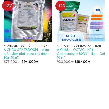
-12%
-12%
KHÁNG SINH BỘT HÒA TAN, TRỘN
KHÁNG SINH BỘT HÒA TAN, TRỘN
Á CHÂU GENTADOXIN – viêm
Á CHÂU – OCTACLINE (
ruột, viêm phổi, sưng phù đầu –
Oxytetracylin 80%) – 1kg – Gói
1Kg (10in1)
10 in 1
Giá
Giá
Giá
Giá
675.000
₫
594.000
₫
930.000
₫
818.400
₫
gốc
hiện
gốc
hiện
là:
tại
là:
tại
675.000 ₫.
là:
930.000 ₫.
là:
594.000 ₫.
818.400 ₫.