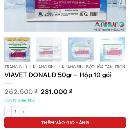
TRANG CHỦ
/
KHÁNG SINH
/
KHÁNG SINH BỘT HÒA TAN, TRỘN
VIAVET DONALD 50gr – Hộp 10 gói
Giá
Giá
262.500
231.000
₫
₫
gốc
hiện
Còn 15 trong kho
là:
tại
VIAVET DONALD 50gr - Hộp 10 gói số lượng
262.500 ₫.
là:
231.000 ₫.
THÊM VÀO GIỎ HÀNG