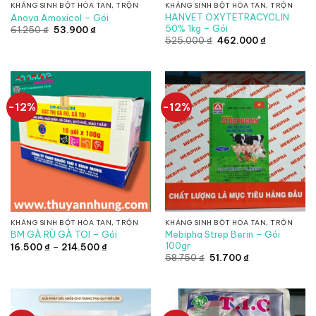
KHÁNG SINH BỘT HÒA TAN, TRỘN
KHÁNG SINH BỘT HÒA TAN, TRỘN
HANVET OXYTETRACYCLIN
Anova Amoxicol – Gói
50% 1kg – Gói
Giá
Giá
61.250
₫
53.900
₫
gốc
hiện
Giá
Giá
525.000
₫
462.000
₫
là:
tại
gốc
hiện
61.250 ₫.
là:
là:
tại
53.900 ₫.
525.000 ₫.
là:
462.000 ₫.
-12%
-12%
KHÁNG SINH BỘT HÒA TAN, TRỘN
KHÁNG SINH BỘT HÒA TAN, TRỘN
Mebipha Strep Berin – Gói
BM GÀ RÙ GÀ TOI – Gói
100gr
Khoảng
16.500
₫
–
214.500
₫
giá:
Giá
Giá
58.750
₫
51.700
₫
từ
gốc
hiện
16.500 ₫
là:
tại
đến
58.750 ₫.
là:
214.500 ₫
51.700 ₫.