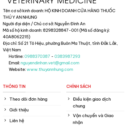
Tên cơ sở kinh doanh: HỘ KINH DOANH CỬA HÀNG THUỐC
THÚ Y AN NHUNG
Người đại diện / Chủ cơ sở: Nguyễn Đình An
Mã số hộ kinh doanh: 8298328847-001 (Mã số đăng ký:
40A8062215)
Địa chỉ: Số 21 Tô Hiệu, phường Buôn Ma Thuột, tỉnh Đắk Lắk
,
Việt Nam
Hotline:
0988370387
-
0383987293
Email:
nguyendinhan.vet@gmail.com
Website:
www.thuyannhung.com
THÔNG TIN
CHÍNH SÁCH
Theo dõi đơn hàng
Điều kiện giao dịch
chung
Giới thiệu
Vận chuyển và Giao
Liên hệ
nhận