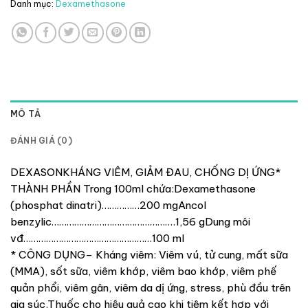
Danh mục:
Dexamethasone
MÔ TẢ
ĐÁNH GIÁ (0)
DEXASONKHÁNG VIÊM, GIẢM ĐAU, CHỐNG DỊ ỨNG*
THÀNH PHẦN Trong 100ml chứa:Dexamethasone
(phosphat dinatri)……………200 mgAncol
benzylic………………………………………….1,56 gDung môi
vđ……………………………………………100 ml
* CÔNG DỤNG– Kháng viêm: Viêm vú, tử cung, mất sữa
(MMA), sốt sữa, viêm khớp, viêm bao khớp, viêm phế
quản phổi, viêm gân, viêm da dị ứng, stress, phù đầu trên
gia súc.Thuốc cho hiệu quả cao khi tiêm kết hợp với