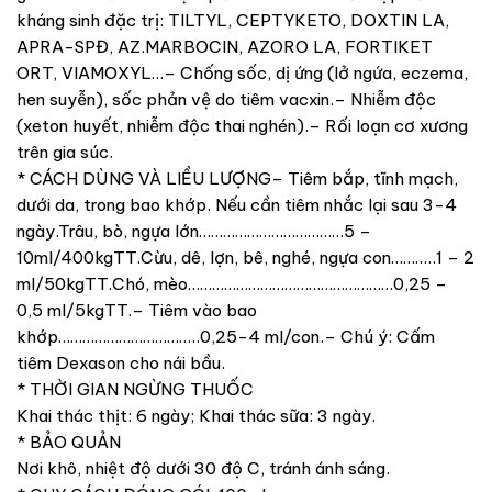
kháng sinh đặc trị: TILTYL, CEPTYKETO, DOXTIN LA,
APRA-SPĐ, AZ.MARBOCIN, AZORO LA, FORTIKET
ORT, VIAMOXYL…– Chống sốc, dị ứng (lở ngứa, eczema,
hen suyễn), sốc phản vệ do tiêm vacxin.– Nhiễm độc
(xeton huyết, nhiễm độc thai nghén).– Rối loạn cơ xương
trên gia súc.
* CÁCH DÙNG VÀ LIỀU LƯỢNG– Tiêm bắp, tĩnh mạch,
dưới da, trong bao khớp. Nếu cần tiêm nhắc lại sau 3-4
ngày.Trâu, bò, ngựa lớn………………………………5 –
10ml/400kgTT.Cừu, dê, lợn, bê, nghé, ngựa con………..1 – 2
ml/50kgTT.Chó, mèo……………………………………………0,25 –
0,5 ml/5kgTT.– Tiêm vào bao
khớp……………………………..0,25-4 ml/con.– Chú ý: Cấm
tiêm Dexason cho nái bầu.
* THỜI GIAN NGỪNG THUỐC
Khai thác thịt: 6 ngày; Khai thác sữa: 3 ngày.
* BẢO QUẢN
Nơi khô, nhiệt độ dưới 30 độ C, tránh ánh sáng.