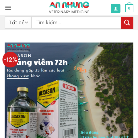
Bỏ
0
qua
nội
Tìm
dung
kiếm:
-12%