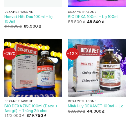
DEXAMETHASONE
DEXAMETHASONE
Hanvet Hết Đau 100ml – lọ
BIO DEXA 100ml – Lọ 100ml
100ml
Giá
Giá
55.500
₫
48.840
₫
gốc
hiện
Giá
Giá
114.000
₫
85.500
₫
là:
tại
gốc
hiện
55.500 ₫.
là:
là:
tại
48.840 ₫.
114.000 ₫.
là:
85.500 ₫.
-25%
-12%
DEXAMETHASONE
DEXAMETHASONE
BIO DEXAZINE 100ml (Dexa +
Minh Huy DEXAVET 100ml – Lọ
Anagil) – Thùng 25 chai
Giá
Giá
50.000
₫
44.000
₫
gốc
hiện
Giá
Giá
1.173.000
₫
879.750
₫
là:
tại
gốc
hiện
50.000 ₫.
là:
là:
tại
44.000 ₫.
1.173.000 ₫.
là:
879.750 ₫.