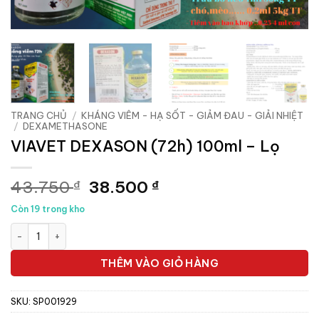
TRANG CHỦ
/
KHÁNG VIÊM - HẠ SỐT - GIẢM ĐAU - GIẢI NHIỆT
/
DEXAMETHASONE
VIAVET DEXASON (72h) 100ml – Lọ
Giá
Giá
43.750
38.500
₫
₫
gốc
hiện
Còn 19 trong kho
là:
tại
VIAVET DEXASON (72h) 100ml - Lọ số lượng
43.750 ₫.
là:
38.500 ₫.
THÊM VÀO GIỎ HÀNG
SKU:
SP001929