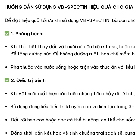
HƯỚNG DẪN SỬ DỤNG VB-SPECTIN HIỆU QUẢ CHO GIA 
Để đạt hiệu quả tối ưu khi sử dụng VB-SPECTIN, bà con chăn
1. Phòng bệnh:
Khi thời tiết thay đổi, vật nuôi có dấu hiệu stress, hoặc
để tăng cường sức đề kháng đường ruột, hạn chế mầm b
Pha thuốc vào nước uống hoặc trộn vào thức ăn với liều 
2. Điều trị bệnh:
Khi vật nuôi xuất hiện các triệu chứng tiêu chảy rõ rệt 
Sử dụng đúng liều điều trị khuyến cáo và liên tục trong 3
Đối với heo con hoặc các cá thể bị nặng, có thể cho uốn
Đồng thời, cần kết hợp vệ sinh chuồng trại sạch sẽ, cung