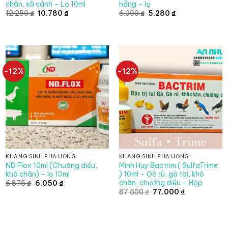
chân, sã cánh – Lọ 10ml
hồng – lọ
Giá
Giá
Giá
Giá
12.250
₫
10.780
₫
6.000
₫
5.280
₫
gốc
hiện
gốc
hiện
là:
tại
là:
tại
12.250 ₫.
là:
6.000 ₫.
là:
10.780 ₫.
5.280 ₫.
-12%
-12%
KHÁNG SINH PHA UỐNG
KHÁNG SINH PHA UỐNG
ND Flox 10ml (Chướng diều,
Minh Huy Bactrim ( SulfaTrime
khô chân) – lọ 10ml
) 10ml – Gà rù, gà toi, khô
chân, chướng diều – Hộp
Giá
Giá
6.875
₫
6.050
₫
gốc
hiện
Giá
Giá
87.500
₫
77.000
₫
là:
tại
gốc
hiện
6.875 ₫.
là:
là:
tại
6.050 ₫.
87.500 ₫.
là:
77.000 ₫.