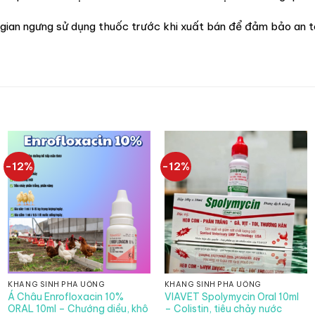
i gian ngưng sử dụng thuốc trước khi xuất bán để đảm bảo an
-12%
-12%
KHÁNG SINH PHA UỐNG
KHÁNG SINH PHA UỐNG
Á Châu Enrofloxacin 10%
VIAVET Spolymycin Oral 10ml
ORAL 10ml – Chướng diều, khô
– Colistin, tiêu chảy nước