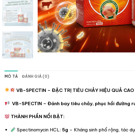
MÔ TẢ
ĐÁNH GIÁ (0)
VB-SPECTIN – ĐẶC TRỊ TIÊU CHẢY HIỆU QUẢ CAO
VB-SPECTIN – Đánh bay tiêu chảy, phục hồi đường r
THÀNH PHẦN NỔI BẬT:
Spectinomycin HCL:
5g
– Kháng sinh phổ rộng, tác d