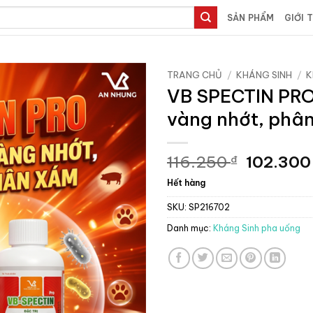
SẢN PHẨM
GIỚI 
TRANG CHỦ
/
KHÁNG SINH
/
K
VB SPECTIN PRO 
vàng nhớt, phân
Giá
116.250
102.30
₫
gốc
Hết hàng
là:
116.250 
SKU:
SP216702
Danh mục:
Kháng Sinh pha uống