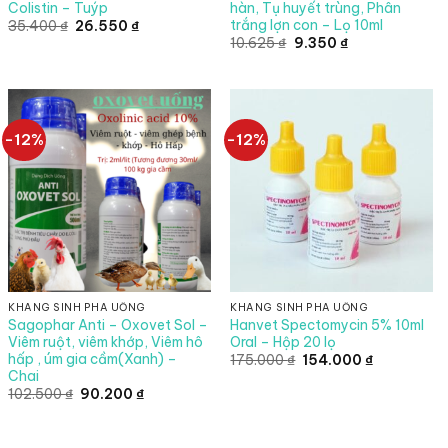
Colistin – Tuýp
hàn, Tụ huyết trùng, Phân
trắng lợn con – Lọ 10ml
Giá
Giá
35.400
₫
26.550
₫
gốc
hiện
Giá
Giá
10.625
₫
9.350
₫
là:
tại
gốc
hiện
35.400 ₫.
là:
là:
tại
26.550 ₫.
10.625 ₫.
là:
9.350 ₫.
-12%
-12%
KHÁNG SINH PHA UỐNG
KHÁNG SINH PHA UỐNG
Sagophar Anti – Oxovet Sol –
Hanvet Spectomycin 5% 10ml
Viêm ruột, viêm khớp, Viêm hô
Oral – Hộp 20 lọ
hấp , úm gia cầm(Xanh) –
Giá
Giá
175.000
₫
154.000
₫
gốc
hiện
Chai
là:
tại
Giá
Giá
102.500
₫
90.200
₫
175.000 ₫.
là:
gốc
hiện
154.000 ₫.
là:
tại
102.500 ₫.
là:
90.200 ₫.