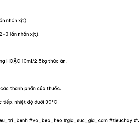
ần nhấn xịt).
-3 lần nhấn xịt).
ống HOẶC 10ml/2,5kg thức ăn.
 các thành phần của thuốc.
 tiếp, nhiệt độ dưới 30°C.
eu_tri_benh #vo_beo_heo #gia_suc_gia_cam #tieuchay #v