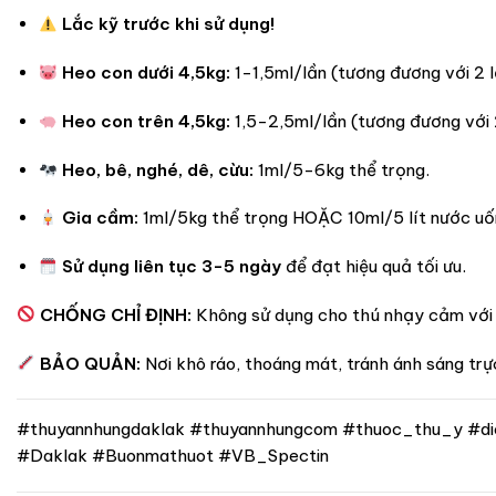
Lắc kỹ trước khi sử dụng!
Heo con dưới 4,5kg:
1-1,5ml/lần (tương đương với 2 l
Heo con trên 4,5kg:
1,5-2,5ml/lần (tương đương với 2
Heo, bê, nghé, dê, cừu:
1ml/5-6kg thể trọng.
Gia cầm:
1ml/5kg thể trọng HOẶC 10ml/5 lít nước u
Sử dụng liên tục 3-5 ngày
để đạt hiệu quả tối ưu.
CHỐNG CHỈ ĐỊNH:
Không sử dụng cho thú nhạy cảm với
BẢO QUẢN:
Nơi khô ráo, thoáng mát, tránh ánh sáng trực
#thuyannhungdaklak #thuyannhungcom #thuoc_thu_y #di
#Daklak #Buonmathuot #VB_Spectin