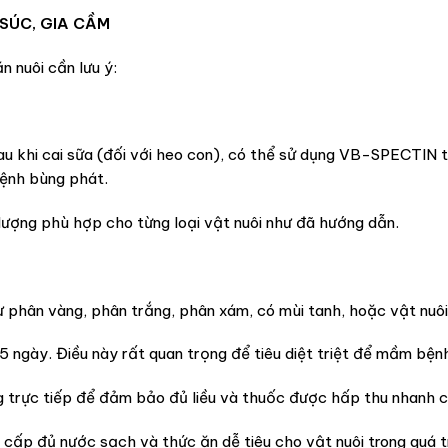
SÚC, GIA CẦM
 nuôi cần lưu ý:
 sau khi cai sữa (đối với heo con), có thể sử dụng VB-SPECTIN t
ệnh bùng phát.
lượng phù hợp cho từng loại vật nuôi như đã hướng dẫn.
như phân vàng, phân trắng, phân xám, có mùi tanh, hoặc vật nuô
-5 ngày. Điều này rất quan trọng để tiêu diệt triệt để mầm bệnh
g trực tiếp để đảm bảo đủ liều và thuốc được hấp thu nhanh 
 cấp đủ nước sạch và thức ăn dễ tiêu cho vật nuôi trong quá tr