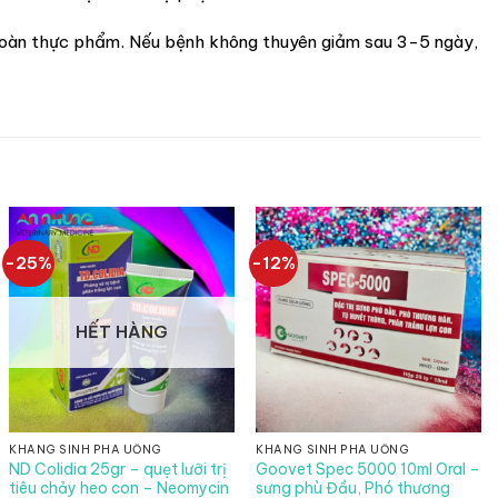
 toàn thực phẩm. Nếu bệnh không thuyên giảm sau 3-5 ngày,
-25%
-12%
HẾT HÀNG
KHÁNG SINH PHA UỐNG
KHÁNG SINH PHA UỐNG
ND Colidia 25gr – quẹt lưỡi trị
Goovet Spec 5000 10ml Oral –
tiêu chảy heo con – Neomycin
sưng phù Đầu, Phó thương