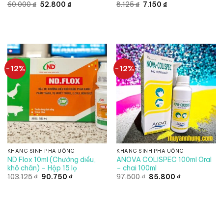
Giá
Giá
Giá
Giá
60.000
₫
52.800
₫
8.125
₫
7.150
₫
gốc
hiện
gốc
hiện
là:
tại
là:
tại
60.000 ₫.
là:
8.125 ₫.
là:
52.800 ₫.
7.150 ₫.
-12%
-12%
KHÁNG SINH PHA UỐNG
KHÁNG SINH PHA UỐNG
ND Flox 10ml (Chướng diều,
ANOVA COLISPEC 100ml Oral
khô chân) – Hộp 15 lọ
– chai 100ml
Giá
Giá
Giá
Giá
103.125
₫
90.750
₫
97.500
₫
85.800
₫
gốc
hiện
gốc
hiện
là:
tại
là:
tại
103.125 ₫.
là:
97.500 ₫.
là:
90.750 ₫.
85.800 ₫.