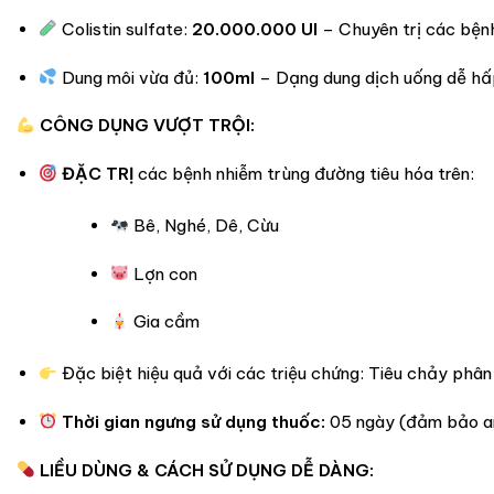
Colistin sulfate:
20.000.000 UI
– Chuyên trị các bệnh
Dung môi vừa đủ:
100ml
– Dạng dung dịch uống dễ hấp 
CÔNG DỤNG VƯỢT TRỘI:
ĐẶC TRỊ
các bệnh nhiễm trùng đường tiêu hóa trên:
Bê, Nghé, Dê, Cừu
Lợn con
Gia cầm
Đặc biệt hiệu quả với các triệu chứng: Tiêu chảy phân
Thời gian ngưng sử dụng thuốc:
05 ngày (đảm bảo an
LIỀU DÙNG & CÁCH SỬ DỤNG DỄ DÀNG: