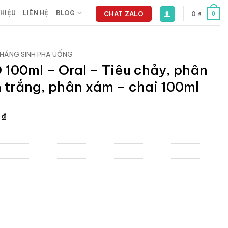
THIỆU
LIÊN HỆ
BLOG
CHAT ZALO
0
₫
0
HÁNG SINH PHA UỐNG
100ml – Oral – Tiêu chảy, phân
 trắng, phân xám – chai 100ml
Giá
0
₫
hiện
tại
₫.
là:
102.300 ₫.