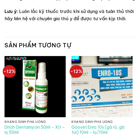
Lưu ý:
Luôn lắc kỹ thuốc trước khi sử dụng và tuân thủ thờ
hãy liên hệ với chuyên gia thú y để được tư vấn kịp thời.
SẢN PHẨM TƯƠNG TỰ
-12%
-12%
KHÁNG SINH PHA UỐNG
KHÁNG SINH PHA UỐNG
Drich Gentamycin 50ml – Xịt –
Goovet Enro 10s (gà rù, gà
lọ 50ml
toi) 10ml – lọ/10ml