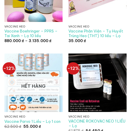
VACCINE HEO
VACCINE HEO
Vaccine Boehringer – PPRS –
Vaccine Phân Viện – Tụ Huyết
Tai Xanh – Lọ 10 liều
Trùng Heo (THT) 10 liều – Lọ
Khoảng
880.000
₫
–
3.135.000
₫
35.000
₫
giá:
từ
880.000 ₫
đến
3.135.000 ₫
-12%
-12%
HẾT HÀNG
VACCINE HEO
VACCINE HEO
VACCINE ROKOVAC NEO 1 LIỀU
Vaccine Parvo 1 Liều – Lọ 1 con
– Lọ
Giá
Giá
62.500
₫
55.000
₫
gốc
hiện
Giá
Giá
61.875
₫
54.450
₫