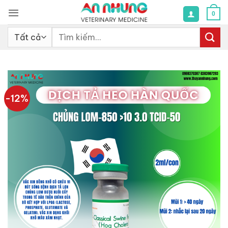
Bỏ
0
qua
nội
Tìm
dung
kiếm:
-12%