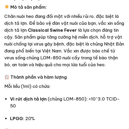
Mô tả sản phẩm:
Chăn nuôi heo đang đối mặt với nhiều rủi ro, đặc biệt là
dịch tả lợn. Để bảo vệ đàn vật nuôi của bạn, vắc xin sống
dịch tả lợn
Classical Swine Fever
là lựa chọn đáng tin
cậy. Sản phẩm giúp tăng cường hệ miễn dịch, hỗ trợ vật
nuôi chống lại virus gây bệnh, đặc biệt là chủng Nhật Bản
đang phổ biến tại Việt Nam. Vắc xin được bào chế từ
virus sống chủng LOM-850 nuôi cấy trong tế bào thận
bò, an toàn và hiệu quả cho mọi lứa tuổi của heo.
Thành phần và hàm lượng
Mỗi liều (1ml) có chứa:
Vi rút dịch tả lợn
(chủng LOM-850): >10^3.0 TCID-
50
LPGG
: 20%