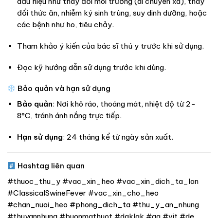
dấu hiệu như thay đổi môi trường (di chuyển xa), thay
đổi thức ăn, nhiễm ký sinh trùng, suy dinh dưỡng, hoặc
các bệnh như ho, tiêu chảy.
Tham khảo ý kiến của bác sĩ thú y trước khi sử dụng.
Đọc kỹ hướng dẫn sử dụng trước khi dùng.
Bảo quản và hạn sử dụng
Bảo quản
: Nơi khô ráo, thoáng mát, nhiệt độ từ 2-
8°C, tránh ánh nắng trực tiếp.
Hạn sử dụng
: 24 tháng kể từ ngày sản xuất.
Hashtag liên quan
#thuoc_thu_y #vac_xin_heo #vac_xin_dich_ta_lon
#ClassicalSwineFever #vac_xin_cho_heo
#chan_nuoi_heo #phong_dich_ta #thu_y_an_nhung
#thuyannhung #buonmathuot #daklak #ga #vit #de