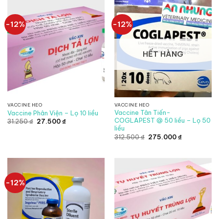
60.500 ₫.
149.705 ₫.
-12%
-12%
HẾT HÀNG
VACCINE HEO
VACCINE HEO
Vaccine Tân Tiến-
Vaccine Phân Viện – Lọ 10 liều
COGLAPEST @ 50 liều – Lọ 50
Giá
Giá
31.250
₫
27.500
₫
gốc
hiện
liều
là:
tại
Giá
Giá
312.500
₫
275.000
₫
31.250 ₫.
là:
gốc
hiện
27.500 ₫.
là:
tại
312.500 ₫.
là:
275.000 ₫.
-12%