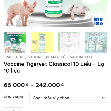
TRANG CHỦ
/
VACCINE - KHÁNG THỂ
/
VACCINE HEO
Vaccine Tigervet Classical 10 Liều – Lọ
10 liều
Khoảng
66.000
–
242.000
₫
₫
giá:
từ
CÔNG DỤNG
66.000 ₫
đến
Vaccine Tigervet Classical 10 Liều - Lọ 10 liều số lượng