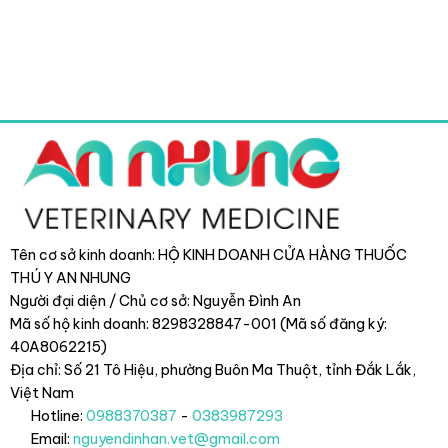
Tên cơ sở kinh doanh: HỘ KINH DOANH CỬA HÀNG THUỐC
THÚ Y AN NHUNG
Người đại diện / Chủ cơ sở: Nguyễn Đình An
Mã số hộ kinh doanh: 8298328847-001 (Mã số đăng ký:
40A8062215)
Địa chỉ: Số 21 Tô Hiệu, phường Buôn Ma Thuột, tỉnh Đắk Lắk
,
Việt Nam
Hotline:
0988370387
-
0383987293
Email:
nguyendinhan.vet@gmail.com