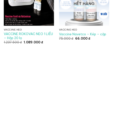
HẾT HÀNG
VACCINE HEO
VACCINE HEO
VACCINE ROKOVAC NEO 1 LIỀU
Vaccine Navetco – Kép – cặp
– Hộp 20 lọ
Giá
Giá
75.000
₫
66.000
₫
gốc
hiện
Giá
Giá
1.237.500
₫
1.089.000
₫
là:
tại
gốc
hiện
75.000 ₫.
là:
là:
tại
66.000 ₫.
1.237.500 ₫.
là:
1.089.000 ₫.