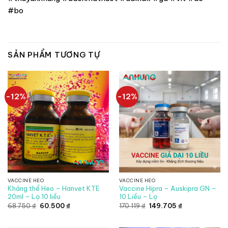
#bo
SẢN PHẨM TƯƠNG TỰ
-12%
-12%
VACCINE HEO
VACCINE HEO
Kháng thể Heo – Hanvet KTE
Vaccine Hipra – Auskipra GN –
20ml – Lọ 10 liều
10 Liều – Lọ
Giá
Giá
Giá
Giá
68.750
₫
60.500
₫
170.119
₫
149.705
₫
gốc
hiện
gốc
hiện
là:
tại
là:
tại
68.750 ₫.
là:
170.119 ₫.
là: