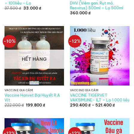
– 100liều – Lọ
DHV (Viêm gan, Rụt mỏ,
Reovirus) 500ml – Lọ 500ml
Giá
Giá
37.500
₫
33.000
₫
gốc
hiện
360.000
₫
là:
tại
37.500 ₫.
là:
33.000 ₫.
-10%
-12%
HẾT HÀNG
VACCINE GIA CẦM
VACCINE GIA CẦM
Vaccine Hanvet Bại Huyết R.A
VACCINE TIGERVET
Vịt
VAKSIMUNE- ILT – Lọ 1.000 liều
Giá
Giá
Khoảng
222.000
₫
199.800
₫
290.400
₫
–
521.400
₫
gốc
hiện
giá:
là:
tại
từ
222.000 ₫.
là:
290.400 
199.800 ₫.
đến
521.400 ₫
-12%
-12%