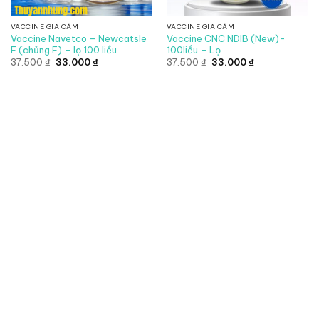
VACCINE GIA CẦM
VACCINE GIA CẦM
Vaccine Navetco – Newcatsle
Vaccine CNC NDIB (New)-
F (chủng F) – lọ 100 liều
100liều – Lọ
Giá
Giá
Giá
Giá
37.500
₫
33.000
₫
37.500
₫
33.000
₫
gốc
hiện
gốc
hiện
là:
tại
là:
tại
37.500 ₫.
là:
37.500 ₫.
là:
33.000 ₫.
33.000 ₫.