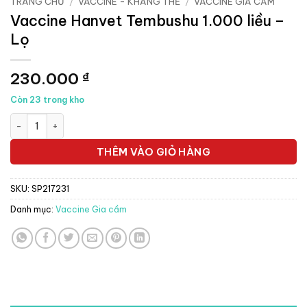
TRANG CHỦ
/
VACCINE - KHÁNG THỂ
/
VACCINE GIA CẦM
Vaccine Hanvet Tembushu 1.000 liều –
Lọ
230.000
₫
Còn 23 trong kho
Vaccine Hanvet Tembushu 1.000 liều - Lọ số lượng
THÊM VÀO GIỎ HÀNG
SKU:
SP217231
Danh mục:
Vaccine Gia cầm