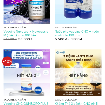
VACCINE GIA CẦM
VACCINE GIA CẦM
Vaccine Navetco – Newcatsle
Nước pha vaccine CNC – nước
M (Tiêm) – Lo 100 liều
xanh – lọ 100 con
Giá
Giá
Khoảng
37.500
₫
33.000
₫
5.500
₫
–
8.800
₫
gốc
hiện
giá:
là:
tại
từ
37.500 ₫.
là:
5.500 ₫
33.000 ₫.
đến
8.800 ₫
-12%
HẾT HÀNG
HẾT HÀNG
VACCINE GIA CẦM
VACCINE GIA CẦM
Vaccine CNC GUMBORO PLUS
Kháng Thể 3 bệnh- CNC ANTI