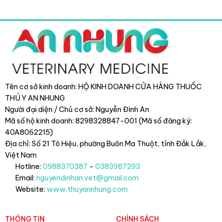
Tên cơ sở kinh doanh: HỘ KINH DOANH CỬA HÀNG THUỐC
THÚ Y AN NHUNG
Người đại diện / Chủ cơ sở: Nguyễn Đình An
Mã số hộ kinh doanh: 8298328847-001 (Mã số đăng ký:
40A8062215)
Địa chỉ: Số 21 Tô Hiệu, phường Buôn Ma Thuột, tỉnh Đắk Lắk
,
Việt Nam
Hotline:
0988370387
-
0383987293
Email:
nguyendinhan.vet@gmail.com
Website:
www.thuyannhung.com
THÔNG TIN
CHÍNH SÁCH