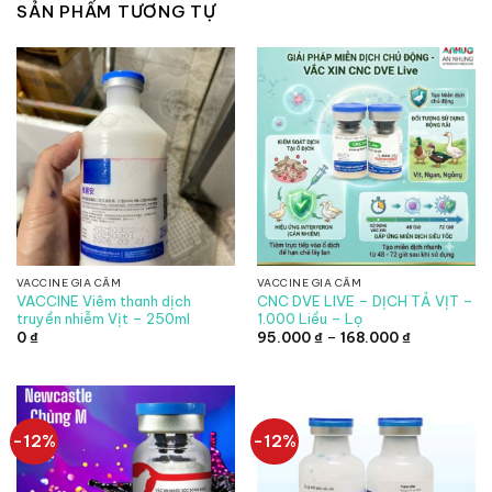
SẢN PHẨM TƯƠNG TỰ
VACCINE GIA CẦM
VACCINE GIA CẦM
VACCINE Viêm thanh dịch
CNC DVE LIVE – DỊCH TẢ VỊT –
truyền nhiễm Vịt – 250ml
1.000 Liều – Lọ
Khoảng
0
₫
95.000
₫
–
168.000
₫
giá:
từ
95.000 ₫
đến
168.000 ₫
-12%
-12%