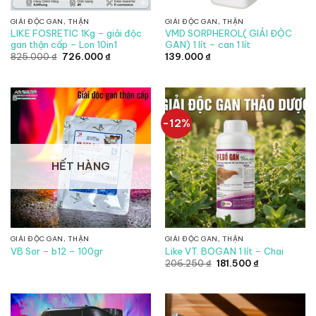
GIẢI ĐỘC GAN, THẬN
GIẢI ĐỘC GAN, THẬN
LIKE FOSRETIC 1Kg – giải độc
VMD SORPHEROL( GIẢI ĐỘC
gan thận cấp – Lon 10in1
GAN) 1 lít – can 1 lít
Giá
Giá
825.000
₫
726.000
₫
139.000
₫
gốc
hiện
là:
tại
825.000 ₫.
là:
726.000 ₫.
-12%
HẾT HÀNG
GIẢI ĐỘC GAN, THẬN
GIẢI ĐỘC GAN, THẬN
VB Sor – b12 – 100gr
Like VT. BOGAN 1 lít – Chai
Giá
Giá
206.250
₫
181.500
₫
gốc
hiện
là:
tại
206.250 ₫.
là:
181.500 ₫.