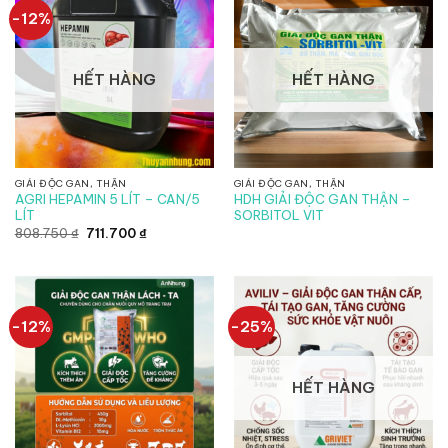
-12%
HẾT HÀNG
HẾT HÀNG
GIẢI ĐỘC GAN, THẬN
GIẢI ĐỘC GAN, THẬN
AGRI HEPAMIN 5 LÍT – CAN/5
HDH GIẢI ĐỘC GAN THẬN –
LÍT
SORBITOL VIT
Giá
Giá
808.750
₫
711.700
₫
gốc
hiện
là:
tại
808.750 ₫.
là:
711.700 ₫.
-12%
-25%
HẾT HÀNG