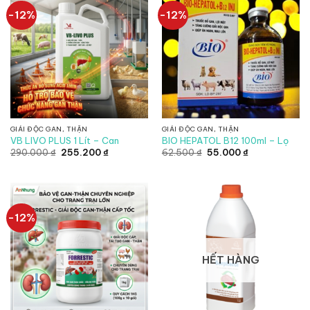
-12%
-12%
GIẢI ĐỘC GAN, THẬN
GIẢI ĐỘC GAN, THẬN
VB LIVO PLUS 1 Lít – Can
BIO HEPATOL B12 100ml – Lọ
Giá
Giá
Giá
Giá
290.000
₫
255.200
₫
62.500
₫
55.000
₫
gốc
hiện
gốc
hiện
là:
tại
là:
tại
290.000 ₫.
là:
62.500 ₫.
là:
255.200 ₫.
55.000 ₫.
-12%
HẾT HÀNG