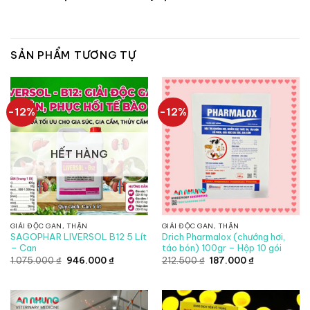
SẢN PHẨM TƯƠNG TỰ
-12%
-12%
HẾT HÀNG
GIẢI ĐỘC GAN, THẬN
GIẢI ĐỘC GAN, THẬN
SAGOPHAR LIVERSOL B12 5 Lít
Drich Pharmalox (chướng hơi,
– Can
táo bón) 100gr – Hộp 10 gói
Giá
Giá
Giá
Giá
1.075.000
₫
946.000
₫
212.500
₫
187.000
₫
gốc
hiện
gốc
hiện
là:
tại
là:
tại
1.075.000 ₫.
là:
212.500 ₫.
là:
946.000 ₫.
187.000 ₫.