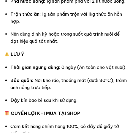
Pha nước uống:
1g sản phẩm pha với 2 lít nước uống.
Trộn thức ăn:
1g sản phẩm trộn với 1kg thức ăn hỗn
hợp.
Nên dùng định kỳ hoặc trong suốt quá trình nuôi để
đạt hiệu quả tốt nhất.
LƯU Ý
Thời gian ngưng dùng:
0 ngày (An toàn cho vật nuôi).
Bảo quản:
Nơi khô ráo, thoáng mát (dưới 30°C), tránh
ánh nắng trực tiếp.
Đậy kín bao bì sau khi sử dụng.
QUYỀN LỢI KHI MUA TẠI SHOP
Cam kết hàng chính hãng 100%, có đầy đủ giấy tờ