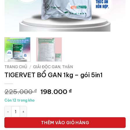
TRANG CHỦ
/
GIẢI ĐỘC GAN, THẬN
TIGERVET BỔ GAN 1kg – gói 5in1
Giá
Giá
225.000
198.000
₫
₫
gốc
hiện
Còn 12 trong kho
là:
tại
TIGERVET BỔ GAN 1kg - gói 5in1 số lượng
225.000 ₫.
là:
198.000 ₫.
THÊM VÀO GIỎ HÀNG