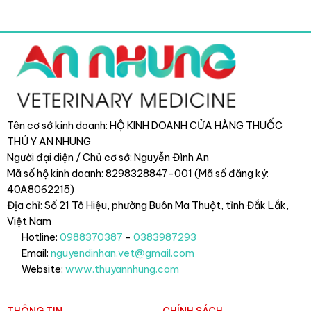
Tên cơ sở kinh doanh: HỘ KINH DOANH CỬA HÀNG THUỐC
THÚ Y AN NHUNG
Người đại diện / Chủ cơ sở: Nguyễn Đình An
Mã số hộ kinh doanh: 8298328847-001 (Mã số đăng ký:
40A8062215)
Địa chỉ: Số 21 Tô Hiệu, phường Buôn Ma Thuột, tỉnh Đắk Lắk
,
Việt Nam
Hotline:
0988370387
-
0383987293
Email:
nguyendinhan.vet@gmail.com
Website:
www.thuyannhung.com