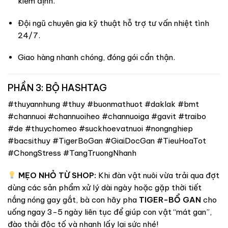
kiểm định.
Đội ngũ chuyên gia kỹ thuật hỗ trợ tư vấn nhiệt tình
24/7.
Giao hàng nhanh chóng, đóng gói cẩn thận.
PHẦN 3: BỘ HASHTAG
#thuyannhung #thuy #buonmathuot #daklak #bmt
#channuoi #channuoiheo #channuoiga #gavit #traibo
#de #thuychomeo #suckhoevatnuoi #nongnghiep
#bacsithuy #TigerBoGan #GiaiDocGan #TieuHoaTot
#ChongStress #TangTruongNhanh
MẸO NHỎ TỪ SHOP:
Khi đàn vật nuôi vừa trải qua đợt
dùng các sản phẩm xử lý dài ngày hoặc gặp thời tiết
nắng nóng gay gắt, bà con hãy pha
TIGER-BỔ GAN
cho
uống ngay 3-5 ngày liên tục để giúp con vật “mát gan”,
đào thải độc tố và nhanh lấy lại sức nhé!