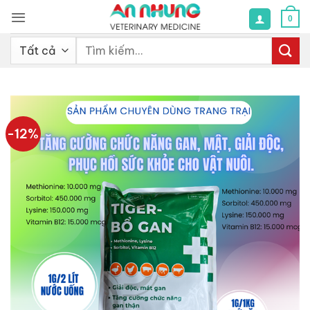
Bỏ
0
qua
nội
Tìm
dung
kiếm:
-12%