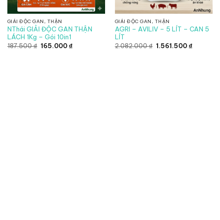
GIẢI ĐỘC GAN, THẬN
GIẢI ĐỘC GAN, THẬN
NThái GIẢI ĐỘC GAN THẬN
AGRI – AVILIV – 5 LÍT – CAN 5
LÁCH 1Kg – Gói 10in1
LÍT
Giá
Giá
Giá
Giá
187.500
₫
165.000
₫
2.082.000
₫
1.561.500
₫
gốc
hiện
gốc
hiện
là:
tại
là:
tại
187.500 ₫.
là:
2.082.000 ₫.
là:
165.000 ₫.
1.561.500