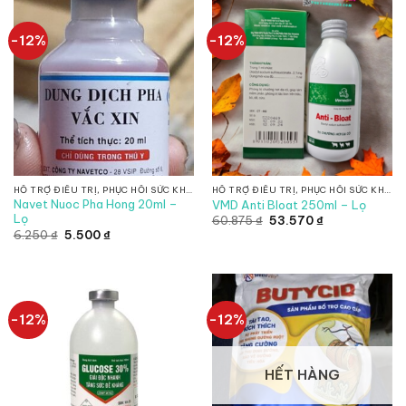
-12%
-12%
HỖ TRỢ ĐIỀU TRỊ, PHỤC HỒI SỨC KHỎE, CHỐNG SUY NHƯỢC
HỖ TRỢ ĐIỀU TRỊ, PHỤC HỒI SỨC KHỎE, CHỐNG SUY NHƯỢC
Navet Nuoc Pha Hong 20ml –
VMD Anti Bloat 250ml – Lọ
Lọ
Giá
Giá
60.875
₫
53.570
₫
gốc
hiện
Giá
Giá
6.250
₫
5.500
₫
là:
tại
gốc
hiện
60.875 ₫.
là:
là:
tại
53.570 ₫.
6.250 ₫.
là:
5.500 ₫.
-12%
-12%
HẾT HÀNG