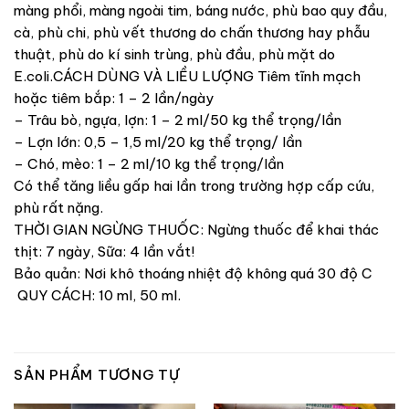
màng phổi, màng ngoài tim, báng nước, phù bao quy đầu,
cà, phù chi, phù vết thương do chấn thương hay phẫu
thuật, phù do kí sinh trùng, phù đầu, phù mặt do
E.coli.CÁCH DÙNG VÀ LIỀU LƯỢNG Tiêm tĩnh mạch
hoặc tiêm bắp: 1 – 2 lần/ngày
– Trâu bò, ngựa, lợn: 1 – 2 ml/50 kg thể trọng/lần
– Lợn lớn: 0,5 – 1,5 ml/20 kg thể trọng/ lần
– Chó, mèo: 1 – 2 ml/10 kg thể trọng/lần
Có thể tăng liều gấp hai lần trong trường hợp cấp cứu,
phù rất nặng.
THỜI GIAN NGỪNG THUỐC: Ngừng thuốc để khai thác
thịt: 7 ngày, Sữa: 4 lần vắt!
Bảo quản: Nơi khô thoáng nhiệt độ không quá 30 độ C
QUY CÁCH: 10 ml, 50 ml.
SẢN PHẨM TƯƠNG TỰ