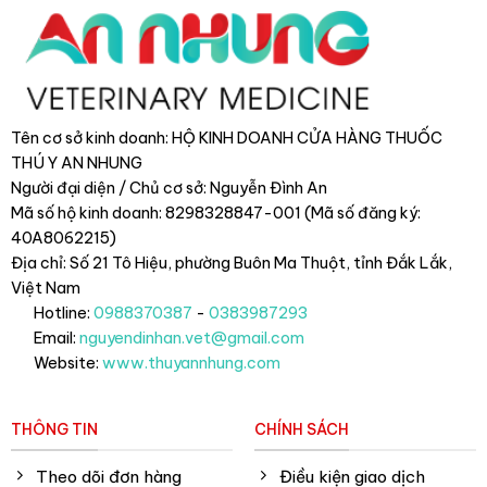
Tên cơ sở kinh doanh: HỘ KINH DOANH CỬA HÀNG THUỐC
THÚ Y AN NHUNG
Người đại diện / Chủ cơ sở: Nguyễn Đình An
Mã số hộ kinh doanh: 8298328847-001 (Mã số đăng ký:
40A8062215)
Địa chỉ: Số 21 Tô Hiệu, phường Buôn Ma Thuột, tỉnh Đắk Lắk
,
Việt Nam
Hotline:
0988370387
-
0383987293
Email:
nguyendinhan.vet@gmail.com
Website:
www.thuyannhung.com
THÔNG TIN
CHÍNH SÁCH
Theo dõi đơn hàng
Điều kiện giao dịch