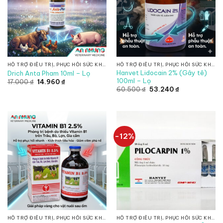
HỖ TRỢ ĐIỀU TRỊ, PHỤC HỒI SỨC KHỎE, CHỐNG SUY NHƯỢC
HỖ TRỢ ĐIỀU TRỊ, PHỤC HỒI SỨC KHỎE, CHỐNG SUY NHƯỢC
Hanvet Lidocain 2% (Gây tê)
Drich Anta Pham 10ml – Lọ
100ml – Lọ
Giá
Giá
17.000
₫
14.960
₫
gốc
hiện
Giá
Giá
60.500
₫
53.240
₫
là:
tại
gốc
hiện
17.000 ₫.
là:
là:
tại
14.960 ₫.
60.500 ₫.
là:
53.240 ₫.
-12%
HỖ TRỢ ĐIỀU TRỊ, PHỤC HỒI SỨC KHỎE, CHỐNG SUY NHƯỢC
HỖ TRỢ ĐIỀU TRỊ, PHỤC HỒI SỨC KHỎE, CHỐNG SUY NHƯỢC