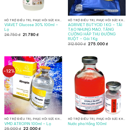
HỖ TRỢ ĐIỀU TRỊ, PHỤC HỒI SỨC KHỎE, CHỐNG SUY NHƯỢC
HỖ TRỢ ĐIỀU TRỊ, PHỤC HỒI SỨC KHỎE, CHỐNG SUY NHƯỢC
VIAVET Glucose 30% 100ml –
AGRIVIET BUTYCID 1 KG – TÁI
Lọ
TẠO NHUNG MAO, TĂNG
CƯỜNG HẤP THU ĐƯỜNG
Giá
Giá
24.750
₫
21.780
₫
gốc
hiện
RUỘT – Gói 1 Kg
là:
tại
Giá
Giá
312.500
₫
275.000
₫
24.750 ₫.
là:
gốc
hiện
21.780 ₫.
là:
tại
312.500 ₫.
là:
275.000 ₫.
-12%
HỖ TRỢ ĐIỀU TRỊ, PHỤC HỒI SỨC KHỎE, CHỐNG SUY NHƯỢC
HỖ TRỢ ĐIỀU TRỊ, PHỤC HỒI SỨC KHỎE, CHỐNG SUY NHƯỢC
VMD ATROPIN 100ml – Lọ
Nước pha Hồng 100ml
Giá
Giá
25.000
₫
22.000
₫