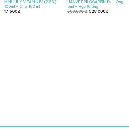
MINH HUY VITAMIN B1 (2.5%)
HANVET PILOCARPIN 1% – Ông
100ml – Chai 100 ml
5ml – Hộp 10 ống
Giá
Giá
17.600
₫
600.000
₫
528.000
₫
gốc
hiện
là:
tại
600.000 ₫.
là:
528.000 ₫.