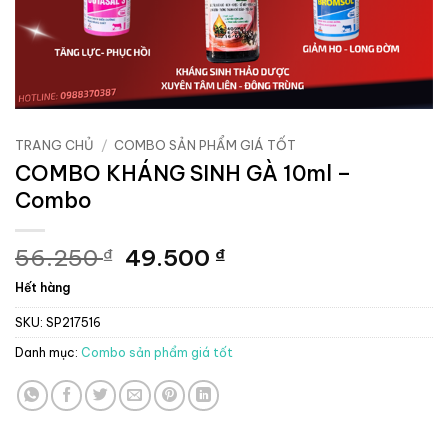
TRANG CHỦ
/
COMBO SẢN PHẨM GIÁ TỐT
COMBO KHÁNG SINH GÀ 10ml –
Combo
Giá
Giá
56.250
49.500
₫
₫
gốc
hiện
Hết hàng
là:
tại
56.250 ₫.
là:
SKU:
SP217516
49.500 ₫.
Danh mục:
Combo sản phẩm giá tốt