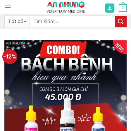
Bỏ
0
qua
nội
Tìm
dung
kiếm:
-12%