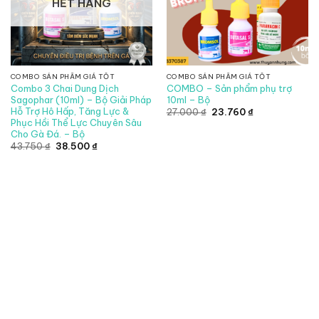
HẾT HÀNG
COMBO SẢN PHẨM GIÁ TỐT
COMBO SẢN PHẨM GIÁ TỐT
Combo 3 Chai Dung Dịch
COMBO – Sản phẩm phụ trợ
Sagophar (10ml) – Bộ Giải Pháp
10ml – Bộ
Hỗ Trợ Hô Hấp, Tăng Lực &
Giá
Giá
27.000
₫
23.760
₫
gốc
hiện
Phục Hồi Thể Lực Chuyên Sâu
là:
tại
Cho Gà Đá. – Bộ
27.000 ₫.
là:
Giá
Giá
23.760 ₫.
43.750
₫
38.500
₫
gốc
hiện
là:
tại
43.750 ₫.
là:
38.500 ₫.