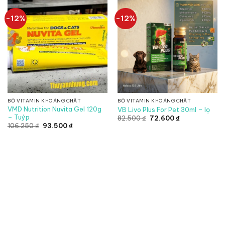
-12%
-12%
BỔ VITAMIN KHOÁNG CHẤT
BỔ VITAMIN KHOÁNG CHẤT
VMD Nutrition Nuvita Gel 120g
VB Livo Plus For Pet 30ml – lọ
– Tuýp
Giá
Giá
82.500
₫
72.600
₫
gốc
hiện
Giá
Giá
106.250
₫
93.500
₫
là:
tại
gốc
hiện
82.500 ₫.
là:
là:
tại
72.600 ₫.
106.250 ₫.
là:
93.500 ₫.