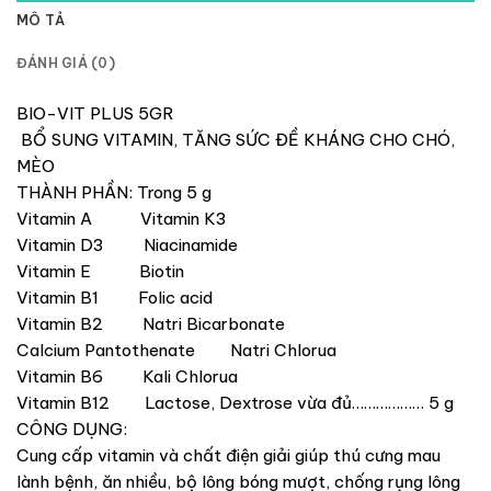
MÔ TẢ
ĐÁNH GIÁ (0)
BIO-VIT PLUS 5GR
BỔ SUNG VITAMIN, TĂNG SỨC ĐỀ KHÁNG CHO CHÓ,
MÈO
THÀNH PHẦN: Trong 5 g
Vitamin A Vitamin K3
Vitamin D3 Niacinamide
Vitamin E Biotin
Vitamin B1 Folic acid
Vitamin B2 Natri Bicarbonate
Calcium Pantothenate Natri Chlorua
Vitamin B6 Kali Chlorua
Vitamin B12 Lactose, Dextrose vừa đủ……………… 5 g
CÔNG DỤNG:
Cung cấp vitamin và chất điện giải giúp thú cưng mau
lành bệnh, ăn nhiều, bộ lông bóng mượt, chống rụng lông