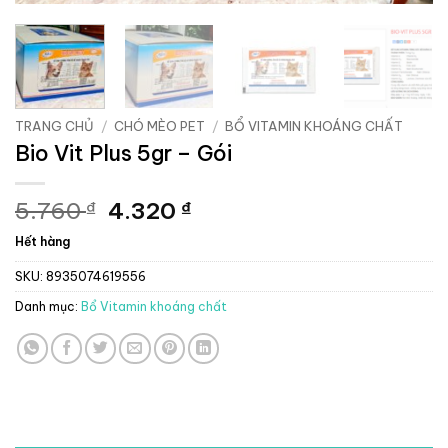
TRANG CHỦ
/
CHÓ MÈO PET
/
BỔ VITAMIN KHOÁNG CHẤT
Bio Vit Plus 5gr – Gói
Giá
Giá
5.760
4.320
₫
₫
gốc
hiện
Hết hàng
là:
tại
5.760 ₫.
là:
SKU:
8935074619556
4.320 ₫.
Danh mục:
Bổ Vitamin khoáng chất