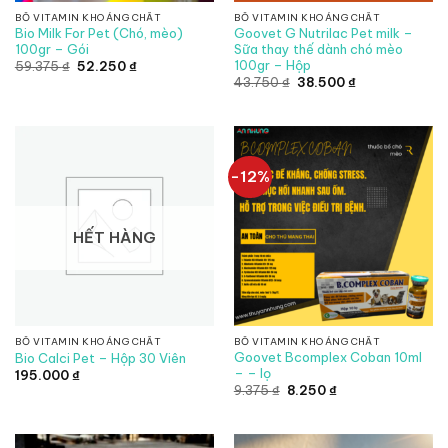
BỔ VITAMIN KHOÁNG CHẤT
BỔ VITAMIN KHOÁNG CHẤT
Bio Milk For Pet (Chó, mèo)
Goovet G Nutrilac Pet milk –
100gr – Gói
Sữa thay thế dành chó mèo
100gr – Hộp
Giá
Giá
59.375
₫
52.250
₫
gốc
hiện
Giá
Giá
43.750
₫
38.500
₫
là:
tại
gốc
hiện
59.375 ₫.
là:
là:
tại
52.250 ₫.
43.750 ₫.
là:
38.500 ₫.
-12%
HẾT HÀNG
BỔ VITAMIN KHOÁNG CHẤT
BỔ VITAMIN KHOÁNG CHẤT
Goovet Bcomplex Coban 10ml
Bio Calci Pet – Hộp 30 Viên
– – lọ
195.000
₫
Giá
Giá
9.375
₫
8.250
₫
gốc
hiện
là:
tại
9.375 ₫.
là:
8.250 ₫.