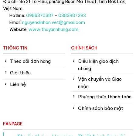
Địa chỉ: Số 21 Tô Hiệu, phường Buôn Ma Thuột, tỉnh Đắk Lắk
,
Việt Nam
Hotline:
0988370387
-
0383987293
Email:
nguyendinhan.vet@gmail.com
Website:
www.thuyannhung.com
THÔNG TIN
CHÍNH SÁCH
Theo dõi đơn hàng
Điều kiện giao dịch
chung
Giới thiệu
Vận chuyển và Giao
Liên hệ
nhận
Phương thức thanh toán
Chính sách bảo mật
FANPAGE