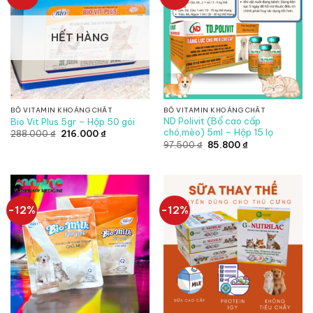
HẾT HÀNG
BỔ VITAMIN KHOÁNG CHẤT
BỔ VITAMIN KHOÁNG CHẤT
ND Polivit (Bổ cao cấp
Bio Vit Plus 5gr – Hộp 50 gói
chó,mèo) 5ml – Hộp 15 lọ
Giá
Giá
288.000
₫
216.000
₫
gốc
hiện
Giá
Giá
97.500
₫
85.800
₫
là:
tại
gốc
hiện
288.000 ₫.
là:
là:
tại
216.000 ₫.
97.500 ₫.
là:
85.800 ₫.
-12%
-12%