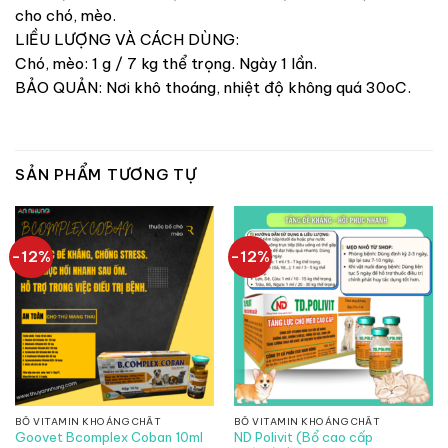
cho chó, mèo.
LIỀU LƯỢNG VÀ CÁCH DÙNG:
Chó, mèo: 1 g / 7 kg thể trọng. Ngày 1 lần.
BẢO QUẢN: Nơi khô thoáng, nhiệt độ không quá 30oC.
SẢN PHẨM TƯƠNG TỰ
-12%
-12%
BỔ VITAMIN KHOÁNG CHẤT
BỔ VITAMIN KHOÁNG CHẤT
Goovet Bcomplex Coban 10ml
ND Polivit (Bổ cao cấp