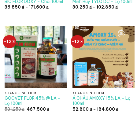
BIO FLOR DOXY – Chai 100ml
Minh Huy TYLO DC – Lọ 100ml
Khoảng
Khoảng
36.850
₫
–
171.600
₫
30.250
₫
–
102.850
₫
giá:
giá:
từ
từ
36.850 ₫
30.250 ₫
đến
đến
171.600 ₫
102.850 
-12%
-12%
KHÁNG SINH TIÊM
KHÁNG SINH TIÊM
GOOVET FLOR 45% @ LA –
Á CHÂU AMOXY 15% LA – Lọ
Lọ 100ml
100ml
Giá
Giá
Khoảng
531.250
₫
467.500
₫
52.800
₫
–
184.800
₫
gốc
hiện
giá:
là:
tại
từ
531.250 ₫.
là:
52.800 ₫
467.500 ₫.
đến
184.800 