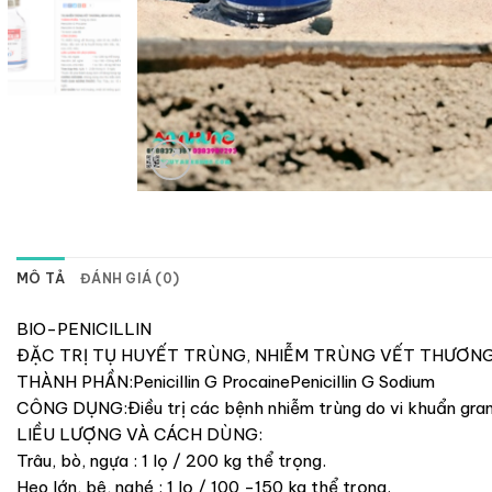
MÔ TẢ
ĐÁNH GIÁ (0)
BIO-PENICILLIN
ĐẶC TRỊ TỤ HUYẾT TRÙNG, NHIỄM TRÙNG VẾT THƯƠN
THÀNH PHẦN:Penicillin G ProcainePenicillin G Sodium
CÔNG DỤNG:Điều trị các bệnh nhiễm trùng do vi khuẩn gram 
LIỀU LƯỢNG VÀ CÁCH DÙNG:
Trâu, bò, ngựa : 1 lọ / 200 kg thể trọng.
Heo lớn, bê, nghé : 1 lọ / 100 -150 kg thể trọng.