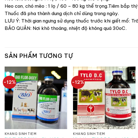
Heo con, chó mèo : 1 lọ / 60 – 80 kg thể trọng.Tiêm bắp thịt
Thuốc đã pha thành dung dịch chỉ dùng trong ngày.
LƯU Ý: Thời gian ngưng sử dụng thuốc trước khi giết mổ: Trâ
BẢO QUẢN: Nơi khô thoáng, nhiệt độ không quá 30oC.
SẢN PHẨM TƯƠNG TỰ
-12%
-12%
KHÁNG SINH TIÊM
KHÁNG SINH TIÊM