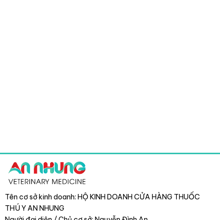
Tên cơ sở kinh doanh: HỘ KINH DOANH CỬA HÀNG THUỐC
THÚ Y AN NHUNG
Người đại diện / Chủ cơ sở: Nguyễn Đình An