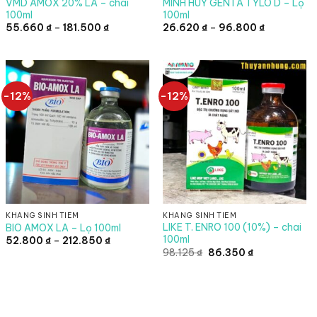
VMD AMOX 20% LA – chai
MINH HUY GENTA TYLO D – Lọ
100ml
100ml
Khoảng
Khoảng
55.660
₫
–
181.500
₫
26.620
₫
–
96.800
₫
giá:
giá:
từ
từ
55.660 ₫
26.620 ₫
đến
đến
₫
181.500 ₫
96.800 ₫
-12%
-12%
KHÁNG SINH TIÊM
KHÁNG SINH TIÊM
LIKE T. ENRO 100 (10%) – chai
BIO AMOX LA – Lọ 100ml
100ml
Khoảng
52.800
₫
–
212.850
₫
giá:
Giá
Giá
98.125
₫
86.350
₫
từ
gốc
hiện
52.800 ₫
là:
tại
đến
98.125 ₫.
là:
212.850 ₫
86.350 ₫.