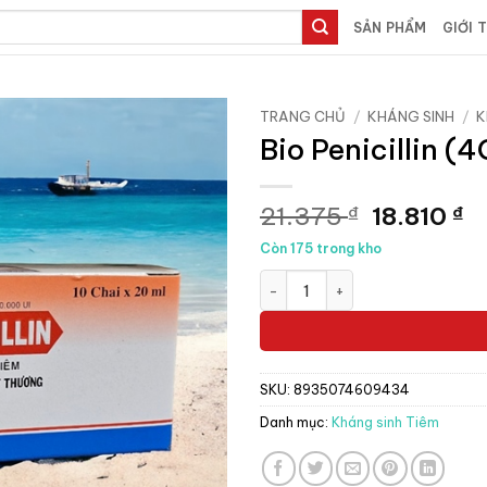
SẢN PHẨM
GIỚI 
TRANG CHỦ
/
KHÁNG SINH
/
K
Bio Penicillin (
Giá
G
21.375
18.810
₫
₫
gốc
h
Còn 175 trong kho
là:
tạ
Bio Penicillin (4G) 20ml - Lọ 
21.375 ₫.
là
18
SKU:
8935074609434
Danh mục:
Kháng sinh Tiêm