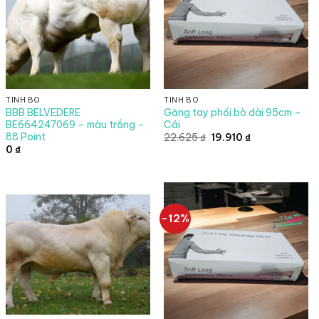
TINH BÒ
TINH BÒ
BBB BELVEDERE
Găng tay phối bò dài 95cm –
BE664247069 – màu trắng –
Cái
88 Point
Giá
Giá
22.625
₫
19.910
₫
gốc
hiện
0
₫
là:
tại
22.625 ₫.
là:
19.910 ₫.
-12%