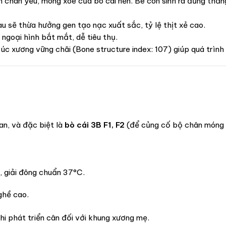
hân yếu, móng xòe của bò cái nền. Bê con sinh ra đứng thẳng,
u sẽ thừa hưởng gen tạo nạc xuất sắc, tỷ lệ thịt xẻ cao.
goại hình bắt mắt, dễ tiêu thụ.
c xương vững chãi (Bone structure index: 107) giúp quá trình 
an, và đặc biệt là
bò cái 3B F1, F2
(để củng cố bộ chân móng 
, giải đông chuẩn 37°C.
ghề cao.
hi phát triển cân đối với khung xương mẹ.