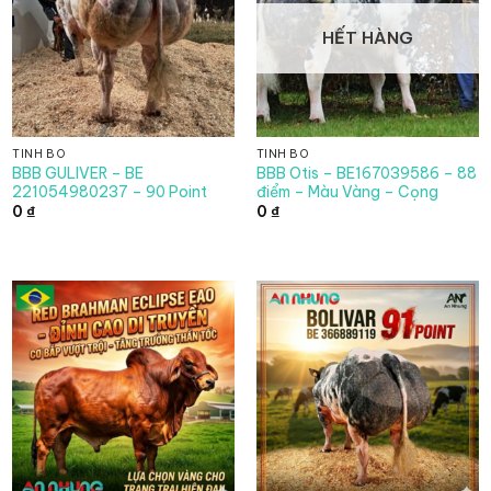
HẾT HÀNG
TINH BÒ
TINH BÒ
BBB GULIVER – BE
BBB Otis – BE167039586 – 88
221054980237 – 90 Point
điểm – Màu Vàng – Cọng
0
₫
0
₫