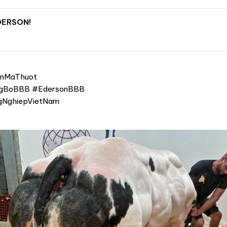
DERSON!
nMaThuot
ngBoBBB #EdersonBBB
gNghiepVietNam