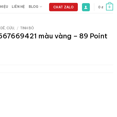
THIỆU
LIÊN HỆ
BLOG
CHAT ZALO
0
₫
0
 DÊ, CỪU,
/
TINH BÒ
667669421 màu vàng – 89 Point