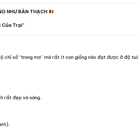
ỮNG NHƯ BÀN THẠCH
 Của Trại”
 chỉ số “trong mơ” mà rất ít con giống nào đạt được ở độ tuổ
h rất đẹp và sáng.
nh).