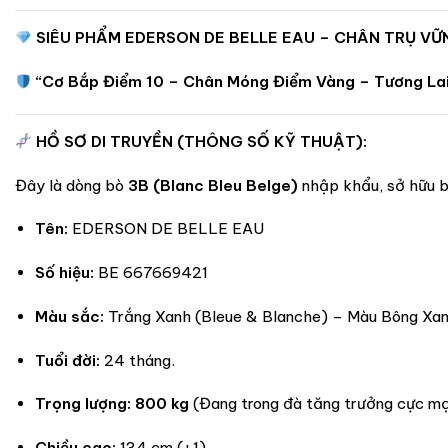
SIÊU PHẨM EDERSON DE BELLE EAU – CHÂN TRỤ V
“Cơ Bắp Điểm 10 – Chân Móng Điểm Vàng – Tương Lai
HỒ SƠ DI TRUYỀN (THÔNG SỐ KỸ THUẬT):
Đây là dòng bò
3B (Blanc Bleu Belge)
nhập khẩu, sở hữu bộ
Tên:
EDERSON DE BELLE EAU
Số hiệu:
BE 667669421
Màu sắc:
Trắng Xanh (Bleue & Blanche) – Màu Bông Xan
Tuổi đời:
24 tháng.
Trọng lượng:
800 kg
(Đang trong đà tăng trưởng cực mạ
Chiều cao:
134 cm (+1).