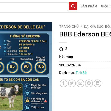
SẢN PHẨM
GIỚI 
TRANG CHỦ
/
ĐẠI GIA SÚC: BÒ,
BBB Ederson BE
0
₫
Hết hàng
SKU:
SP217876
Danh mục:
Tinh Bò