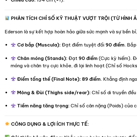
PHÂN TÍCH CHỈ SỐ KỸ THUẬT VƯỢT TRỘI (TỪ HÌNH Ả
Ederson là sự kết hợp hoàn hảo giữa sức mạnh và sự bền bỉ, 
Cơ bắp (Muscula):
Đạt điểm tuyệt đối
90 điểm
. Bắp
Chân móng (Stands):
Đạt
90 điểm
(Cực kỳ hiếm). Đâ
móng và chân trụ cực khỏe, đi lại linh hoạt (Chỉ số Hocks/
Điểm tổng thể (Final Note):
89 điểm
. Khẳng định ngo
Mông & Đùi (Thighs side/rear):
Chỉ số di truyền đề
Tiềm năng tăng trọng:
Chỉ số cân nặng (Poids) của c
CÔNG DỤNG & LỢI ÍCH THỰC TẾ: