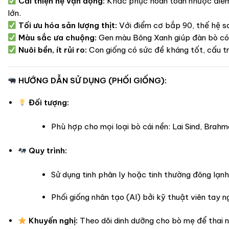
Cải thiện hệ vận động:
Khắc phục hoàn toàn nhược điểm c
lớn.
Tối ưu hóa sản lượng thịt:
Với điểm cơ bắp 90, thế hệ sa
Màu sắc ưa chuộng:
Gen màu Bông Xanh giúp đàn bò có n
Nuôi bền, ít rủi ro:
Con giống có sức đề kháng tốt, cấu trú
HƯỚNG DẪN SỬ DỤNG (PHỐI GIỐNG):
Đối tượng:
Phù hợp cho mọi loại bò cái nền: Lai Sind, Brahm
Quy trình:
Sử dụng tinh phân ly hoặc tinh thường đông lạnh
Phối giống nhân tạo (AI) bởi kỹ thuật viên tay n
Khuyến nghị:
Theo dõi dinh dưỡng cho bò mẹ để thai n