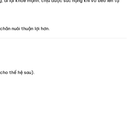
 đi lại khỏe mạnh, chịu được sức nặng khi vỗ béo lên tạ
chăn nuôi thuận lợi hơn.
cho thế hệ sau).