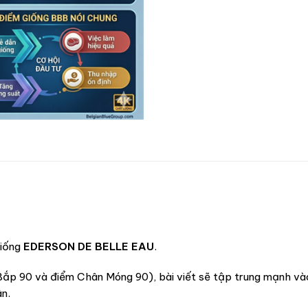
U
giống
EDERSON DE BELLE EAU
.
Bắp 90 và điểm Chân Móng 90), bài viết sẽ tập trung mạnh và
ân.