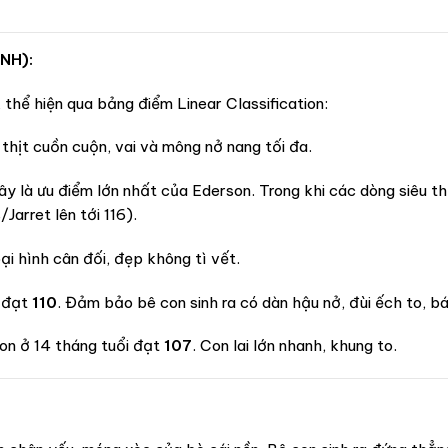
NH):
thể hiện qua bảng điểm Linear Classification:
 thịt cuồn cuộn, vai và mông nở nang tối đa.
y là ưu điểm lớn nhất của Ederson. Trong khi các dòng siêu th
Jarret lên tới 116).
ại hình cân đối, đẹp không tì vết.
u đạt
110
. Đảm bảo bê con sinh ra có dàn hậu nở, đùi ếch to, b
on ở 14 tháng tuổi đạt
107
. Con lai lớn nhanh, khung to.