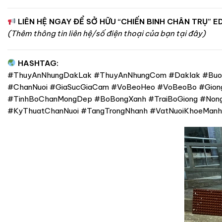
LIÊN HỆ NGAY ĐỂ SỞ HỮU “CHIẾN BINH CHÂN TRỤ” E
(Thêm thông tin liên hệ/số điện thoại của bạn tại đây)
HASHTAG:
#ThuyAnNhungDakLak #ThuyAnNhungCom #Daklak #Buo
#ChanNuoi #GiaSucGiaCam #VoBeoHeo #VoBeoBo #Gio
#TinhBoChanMongDep #BoBongXanh #TraiBoGiong #Non
#KyThuatChanNuoi #TangTrongNhanh #VatNuoiKhoeManh