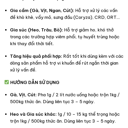
Gia cầm (Gà, Vịt, Ngan, Cút):
Hỗ trợ xử lý các vấn
đề khò khè, vẩy mỏ, sưng đầu (Coryza), CRD, ORT…
Gia súc (Heo, Trâu, Bò):
Hỗ trợ giảm ho, khó thở
trong các trường hợp viêm phổi, tụ huyết trùng hoặc
khi thay đổi thời tiết.
Tăng hiệu quả phối hợp:
Rất tốt khi dùng kèm với các
dòng sản phẩm hỗ trợ vi khuẩn để rút ngắn thời gian
xử lý vấn đề.
HƯỚNG DẪN SỬ DỤNG
Gà, Vịt, Cút:
Pha 1g / 2 lít nước uống hoặc trộn 1kg /
500kg thức ăn. Dùng liên tục 3 – 5 ngày.
Heo và Gia súc khác:
1g / 10 – 15 kg thể trọng hoặc
trộn 1kg / 500kg thức ăn. Dùng liên tục 3 – 5 ngày.