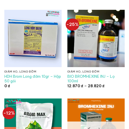
gốc
hiện
là:
tại
368.750 ₫.
là:
324.500 ₫.
-25%
GIẢM HO, LONG ĐỜM
GIẢM HO, LONG ĐỜM
HDH Brom Long đờm 10gr – Hộp
BIO BROMHEXINE INJ – Lọ
50 gói
100ml
Khoảng
0
₫
12.870
₫
–
28.820
₫
giá:
từ
12.870 ₫
đến
28.820 ₫
-12%