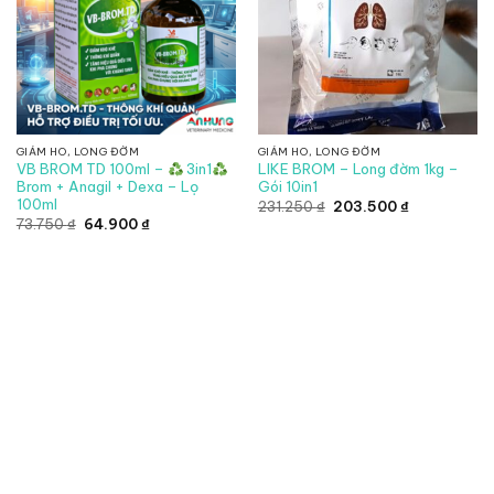
GIẢM HO, LONG ĐỜM
GIẢM HO, LONG ĐỜM
VB BROM TD 100ml –
3in1
LIKE BROM – Long đờm 1kg –
Brom + Anagil + Dexa – Lọ
Gói 10in1
100ml
Giá
Giá
231.250
₫
203.500
₫
gốc
hiện
Giá
Giá
73.750
₫
64.900
₫
là:
tại
gốc
hiện
231.250 ₫.
là:
là:
tại
203.500 ₫.
73.750 ₫.
là:
64.900 ₫.