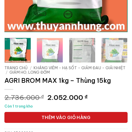
TRANG CHỦ
/
KHÁNG VIÊM - HẠ SỐT - GIẢM ĐAU - GIẢI NHIỆT
/
GIẢM HO, LONG ĐỜM
AGRI BROM MAX 1kg – Thùng 15kg
Giá
Giá
2.736.000
2.052.000
₫
₫
gốc
hiện
Còn 1 trong kho
là:
tại
2.736.000 ₫.
là:
THÊM VÀO GIỎ HÀNG
2.052.000 ₫.