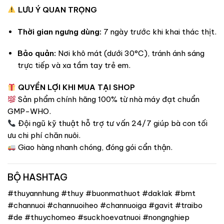
LƯU Ý QUAN TRỌNG
Thời gian ngưng dùng:
7 ngày trước khi khai thác thịt.
Bảo quản:
Nơi khô mát (dưới 30°C), tránh ánh sáng
trực tiếp và xa tầm tay trẻ em.
QUYỀN LỢI KHI MUA TẠI SHOP
Sản phẩm chính hãng 100% từ nhà máy đạt chuẩn
GMP-WHO.
Đội ngũ kỹ thuật hỗ trợ tư vấn 24/7 giúp bà con tối
ưu chi phí chăn nuôi.
Giao hàng nhanh chóng, đóng gói cẩn thận.
BỘ HASHTAG
#thuyannhung #thuy #buonmathuot #daklak #bmt
#channuoi #channuoiheo #channuoiga #gavit #traibo
#de #thuychomeo #suckhoevatnuoi #nongnghiep