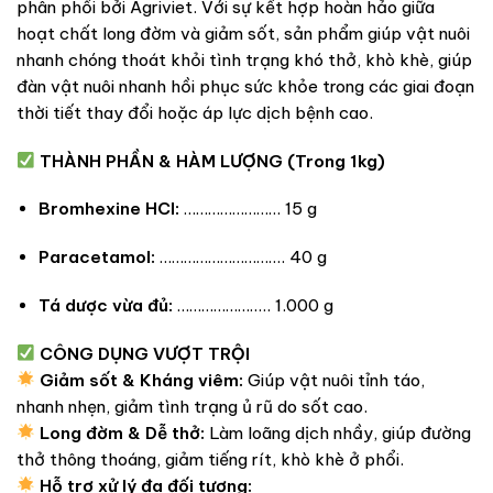
phân phối bởi Agriviet. Với sự kết hợp hoàn hảo giữa
hoạt chất long đờm và giảm sốt, sản phẩm giúp vật nuôi
nhanh chóng thoát khỏi tình trạng khó thở, khò khè, giúp
đàn vật nuôi nhanh hồi phục sức khỏe trong các giai đoạn
thời tiết thay đổi hoặc áp lực dịch bệnh cao.
THÀNH PHẦN & HÀM LƯỢNG (Trong 1kg)
Bromhexine HCl:
…………………… 15 g
Paracetamol:
…………………………. 40 g
Tá dược vừa đủ:
………………….. 1.000 g
CÔNG DỤNG VƯỢT TRỘI
Giảm sốt & Kháng viêm:
Giúp vật nuôi tỉnh táo,
nhanh nhẹn, giảm tình trạng ủ rũ do sốt cao.
Long đờm & Dễ thở:
Làm loãng dịch nhầy, giúp đường
thở thông thoáng, giảm tiếng rít, khò khè ở phổi.
Hỗ trợ xử lý đa đối tượng: