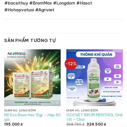
#bacsithuy #BromMax #Longdom #Hasot
#Hohapvatuoi #Agriviet
SẢN PHẨM TƯƠNG TỰ
-12%
GIẢM HO, LONG ĐỜM
GIẢM HO, LONG ĐỜM
ND Eco Brom Hen 10gr – Hộp 50
GOOVET BROM MENTHOL Oral
gói
1 lít – Chai
Giá
Giá
195.000
₫
368.750
₫
324.500
₫