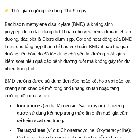
Thời gian ngừng sử dụng: Thịt 5 ngày.
Bacitracin methylene disalicylate (BMD) là kháng sinh
polypeptide có tác dụng diệt khuẩn chủ yếu trên vi khuẩn Gram
dương, đặc biệt là Clostridium spp. Cơ chế hoạt động của BMD
là ức chế tổng hợp thành tế bào vi khuẩn. BMD ít hấp thu qua
đường tiêu hóa, do đó tác dụng chủ yếu tại đường ruột, giúp
kiểm soát hiệu quả các bệnh đường ruột mà không gây tồn dư
nhiều trong thịt.
BMD thường được sử dụng đơn độc hoặc kết hợp với các loại
kháng sinh khác để mở rộng phổ kháng khuẩn hoặc tăng
cường hiệu quả, ví dụ:
Ionophores
(ví dụ: Monensin, Salinomycin): Thường
được sử dụng kết hợp trong thức ăn chăn nuôi gia cầm
để kiểm soát cầu trùng.
Tetracyclines
(ví dụ: Chlortetracycline, Oxytetracycline):
Có thể kết hợp để kiểm soát các bệnh nhiễm khuẩn