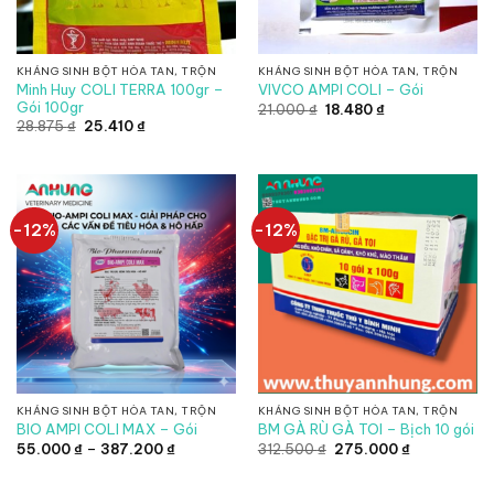
KHÁNG SINH BỘT HÒA TAN, TRỘN
KHÁNG SINH BỘT HÒA TAN, TRỘN
Minh Huy COLI TERRA 100gr –
VIVCO AMPI COLI – Gói
Gói 100gr
Giá
Giá
21.000
₫
18.480
₫
gốc
hiện
Giá
Giá
28.875
₫
25.410
₫
là:
tại
gốc
hiện
21.000 ₫.
là:
là:
tại
18.480 ₫.
28.875 ₫.
là:
25.410 ₫.
-12%
-12%
KHÁNG SINH BỘT HÒA TAN, TRỘN
KHÁNG SINH BỘT HÒA TAN, TRỘN
BIO AMPI COLI MAX – Gói
BM GÀ RÙ GÀ TOI – Bịch 10 gói
Khoảng
Giá
Giá
55.000
₫
–
387.200
₫
312.500
₫
275.000
₫
giá:
gốc
hiện
từ
là:
tại
55.000 ₫
312.500 ₫.
là: