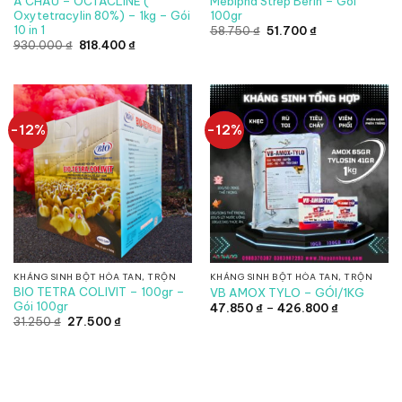
Á CHÂU – OCTACLINE (
Mebipha Strep Berin – Gói
Oxytetracylin 80%) – 1kg – Gói
100gr
10 in 1
Giá
Giá
58.750
₫
51.700
₫
gốc
hiện
Giá
Giá
930.000
₫
818.400
₫
là:
tại
gốc
hiện
58.750 ₫.
là:
là:
tại
51.700 ₫.
930.000 ₫.
là:
818.400 ₫.
-12%
-12%
KHÁNG SINH BỘT HÒA TAN, TRỘN
KHÁNG SINH BỘT HÒA TAN, TRỘN
BIO TETRA COLIVIT – 100gr –
VB AMOX TYLO – GÓI/1KG
Gói 100gr
Khoảng
47.850
₫
–
426.800
₫
giá:
Giá
Giá
31.250
₫
27.500
₫
từ
gốc
hiện
47.850 ₫
là:
tại
đến
31.250 ₫.
là:
426.800 ₫
27.500 ₫.