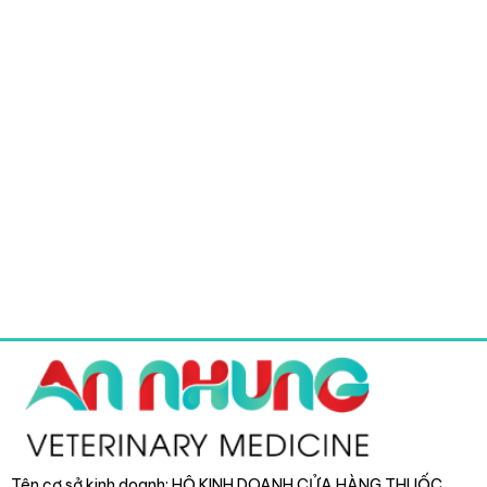
Tên cơ sở kinh doanh: HỘ KINH DOANH CỬA HÀNG THUỐC