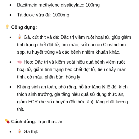
Bacitracin methylene disalicylate: 100mg
Tá dược vừa đủ: 1000mg
Công dụng:
Gà, cút thịt và đẻ: Đặc trị viêm ruột hoại tử, giúp giảm
tình trạng chết đột tử, tím mào, sốt cao do Clostridium
spp, tụ huyết trùng và các bệnh nhiễm khuẩn khác.
Heo: Đặc trị và kiểm soát hiệu quả bệnh viêm ruột
hoại tử, giảm tình trạng heo chết đột tử, tiêu chảy mãn
tính, có máu, phân bùn, hồng lỵ.
Kháng sinh an toàn, phổ rộng, hỗ trợ tăng tỷ lệ đẻ, kích
thích sinh trưởng, gia tăng hiệu quả sử dụng thức ăn,
giảm FCR (hệ số chuyển đổi thức ăn), tăng chất lượng
thịt.
Cách dùng:
Trộn thức ăn.
Gà thịt: