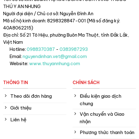
THÚ Y AN NHUNG
Người đại diện / Chủ cơ sở: Nguyễn Đình An
Mã số hộ kinh doanh: 8298328847-001 (Mã số đăng ký:
40A8062215)
Địa chỉ: Số 21 Tô Hiệu, phường Buôn Ma Thuột, tỉnh Đắk Lắk
,
Việt Nam
Hotline:
0988370387
-
0383987293
Email:
nguyendinhan.vet@gmail.com
Website:
www.thuyannhung.com
THÔNG TIN
CHÍNH SÁCH
Theo dõi đơn hàng
Điều kiện giao dịch
chung
Giới thiệu
Vận chuyển và Giao
Liên hệ
nhận
Phương thức thanh toán