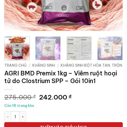
TRANG CHỦ
/
KHÁNG SINH
/
KHÁNG SINH BỘT HÒA TAN, TRỘN
AGRI BMD Premix 1kg – Viêm ruột hoại
tử do Clostrium SPP – Gói 10in1
Giá
Giá
275.000
242.000
₫
₫
gốc
hiện
Còn 18 trong kho
là:
tại
AGRI BMD Premix 1kg - Viêm ruột hoại tử do Clostrium SPP - Gó
275.000 ₫.
là:
242.000 ₫.