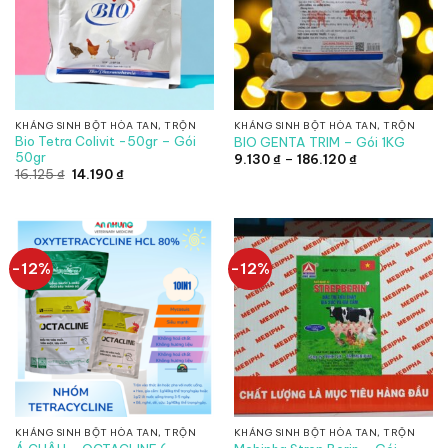
KHÁNG SINH BỘT HÒA TAN, TRỘN
KHÁNG SINH BỘT HÒA TAN, TRỘN
Bio Tetra Colivit -50gr – Gói
BIO GENTA TRIM – Gói 1KG
50gr
Khoảng
9.130
₫
–
186.120
₫
giá:
Giá
Giá
16.125
₫
14.190
₫
từ
gốc
hiện
9.130 ₫
là:
tại
đến
16.125 ₫.
là:
186.120 ₫
14.190 ₫.
-12%
-12%
KHÁNG SINH BỘT HÒA TAN, TRỘN
KHÁNG SINH BỘT HÒA TAN, TRỘN