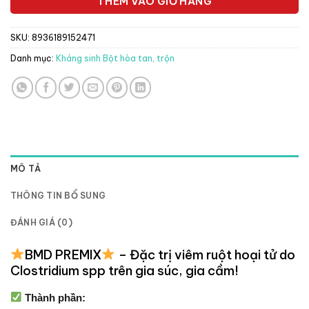
THÊM VÀO GIỎ HÀNG
SKU:
8936189152471
Danh mục:
Kháng sinh Bột hòa tan, trộn
MÔ TẢ
THÔNG TIN BỔ SUNG
ĐÁNH GIÁ (0)
BMD PREMIX
– Đặc trị viêm ruột hoại tử do
Clostridium spp trên gia súc, gia cầm!
Thành phần: