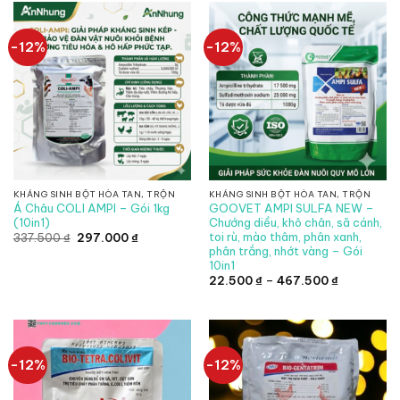
đến
275.000 ₫.
387.200 ₫
-12%
-12%
KHÁNG SINH BỘT HÒA TAN, TRỘN
KHÁNG SINH BỘT HÒA TAN, TRỘN
Á Châu COLI AMPI – Gói 1kg
GOOVET AMPI SULFA NEW –
(10in1)
Chướng diều, khô chân, sã cánh,
toi rù, mào thâm, phân xanh,
Giá
Giá
337.500
₫
297.000
₫
gốc
hiện
phân trắng, nhớt vàng – Gói
là:
tại
10in1
337.500 ₫.
là:
297.000 ₫.
Khoảng
22.500
₫
–
467.500
₫
giá:
từ
22.500 ₫
đến
467.500 ₫
-12%
-12%