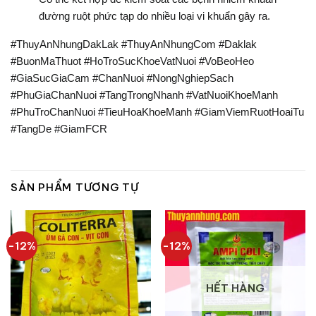
đường ruột phức tạp do nhiều loại vi khuẩn gây ra.
#ThuyAnNhungDakLak #ThuyAnNhungCom #Daklak
#BuonMaThuot #HoTroSucKhoeVatNuoi #VoBeoHeo
#GiaSucGiaCam #ChanNuoi #NongNghiepSach
#PhuGiaChanNuoi #TangTrongNhanh #VatNuoiKhoeManh
#PhuTroChanNuoi #TieuHoaKhoeManh #GiamViemRuotHoaiTu
#TangDe #GiamFCR
SẢN PHẨM TƯƠNG TỰ
-12%
-12%
HẾT HÀNG