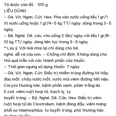
Tá dược vừa đủ 100 g
LIỀU DÙNG
– Gà, Vịt, Ngan, Cút, Heo: Pha vào nước uống liều 1 gr/1
lít nước uống hoặc 1 g1/4-5 kg TT/ ngày, dùng trong 3-5
ngày.
– Bê, Nghé, Dê, cừu: cho uống 2 lần/ ngày với liều 1 gr/8-
10 kg TT/ ngày, dùng liên tục trong 3-5 ngày.
* Lưu ý: Với loài nhai lại chỉ dùng cho bê,
nghé, dễ và cừu non. – Chống chỉ định: Không dùng cho
thủ quá mẫn với các thành phần của thuốc.
– Thời gian ngưng sử dụng thuốc: 7 ngày
– Gà, Vịt, Ngan, Cút: Điều trị nhiễm trùng đường hô hấp,
đau mất, chảy nước mắt, nước mũi viêm đường tiết niệu.
Coryza thương hàn, bệnh phần xanh, phân trắng do
E.coli, viêm ruột hoại tử, bạch lỵ, ty
huyết trùng. – Bộ, Nghé, Dê, Cửu, Heo: Điều trị viêm
ruột hoại tử do Clostridium, bệnh đóng đầu, viêm màng
phổi so Haemophilus, tu huyết trùng, phó thương hàn.