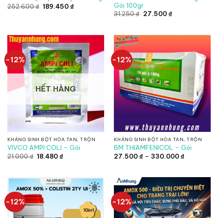
Gói 100gr
Giá
Giá
252.600
₫
189.450
₫
gốc
hiện
Giá
Giá
31.250
₫
27.500
₫
là:
tại
gốc
hiện
252.600 ₫.
là:
là:
tại
189.450 ₫.
31.250 ₫.
là:
27.500 ₫.
-12%
-12%
HẾT HÀNG
KHÁNG SINH BỘT HÒA TAN, TRỘN
KHÁNG SINH BỘT HÒA TAN, TRỘN
VIVCO AMPI COLI – Gói
BM THIAMFENICOL – Gói
Giá
Giá
Khoảng
21.000
₫
18.480
₫
27.500
₫
–
330.000
₫
gốc
hiện
giá:
là:
tại
từ
21.000 ₫.
là:
27.500 ₫
18.480 ₫.
đến
330.000 ₫
-12%
-12%