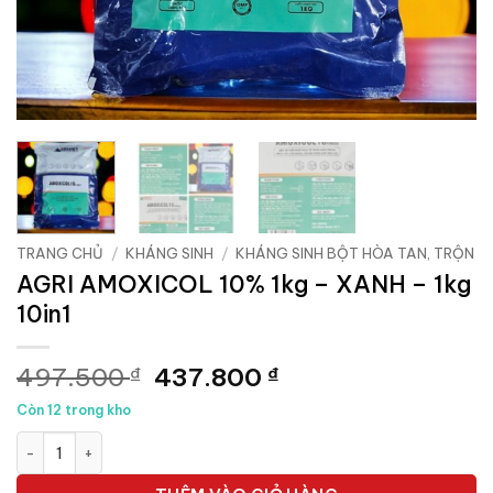
TRANG CHỦ
/
KHÁNG SINH
/
KHÁNG SINH BỘT HÒA TAN, TRỘN
AGRI AMOXICOL 10% 1kg – XANH – 1kg
10in1
Giá
Giá
497.500
437.800
₫
₫
gốc
hiện
Còn 12 trong kho
là:
tại
AGRI AMOXICOL 10% 1kg - XANH - 1kg 10in1 số lượng
497.500 ₫.
là:
437.800 ₫.