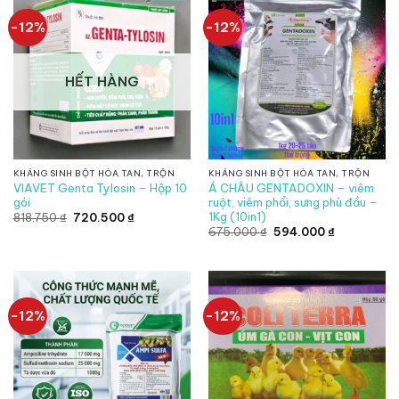
-12%
-12%
HẾT HÀNG
KHÁNG SINH BỘT HÒA TAN, TRỘN
KHÁNG SINH BỘT HÒA TAN, TRỘN
VIAVET Genta Tylosin – Hộp 10
Á CHÂU GENTADOXIN – viêm
gói
ruột, viêm phổi, sưng phù đầu –
1Kg (10in1)
Giá
Giá
818.750
₫
720.500
₫
gốc
hiện
Giá
Giá
675.000
₫
594.000
₫
là:
tại
gốc
hiện
818.750 ₫.
là:
là:
tại
720.500 ₫.
675.000 ₫.
là:
594.000 ₫.
-12%
-12%