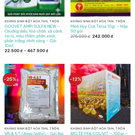
KHÁNG SINH BỘT HÒA TAN, TRỘN
KHÁNG SINH BỘT HÒA TAN, TRỘN
GOOVET AMPI SULFA NEW –
Minh Huy Coli Tetra 10gr – Hộp
Chướng diều, khô chân, sã cánh,
50 gói
toi rù, mào thâm, phân xanh,
Giá
Giá
275.000
₫
242.000
₫
gốc
hiện
phân trắng, nhớt vàng – Gói
là:
tại
10in1
275.000 ₫.
là:
Khoảng
242.000 ₫.
22.500
₫
–
467.500
₫
giá:
từ
22.500 ₫
đến
467.500 ₫
-25%
-12%
KHÁNG SINH BỘT HÒA TAN, TRỘN
KHÁNG SINH BỘT HÒA TAN, TRỘN
BIO TETRA COLIVIT – 100gr –
VB A.S.T (Ampi Sulfa) – Gói 1kg