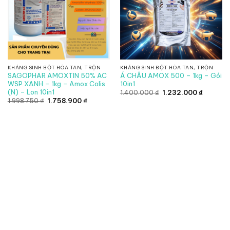
KHÁNG SINH BỘT HÒA TAN, TRỘN
KHÁNG SINH BỘT HÒA TAN, TRỘN
SAGOPHAR AMOXTIN 50% AC
Á CHÂU AMOX 500 – 1kg – Gói
WSP XANH – 1kg – Amox Colis
10in1
(N) – Lon 10in1
Giá
Giá
1.400.000
₫
1.232.000
₫
gốc
hiện
Giá
Giá
1.998.750
₫
1.758.900
₫
là:
tại
gốc
hiện
1.400.000 ₫.
là:
là:
tại
1.232.00
1.998.750 ₫.
là:
1.758.900 ₫.