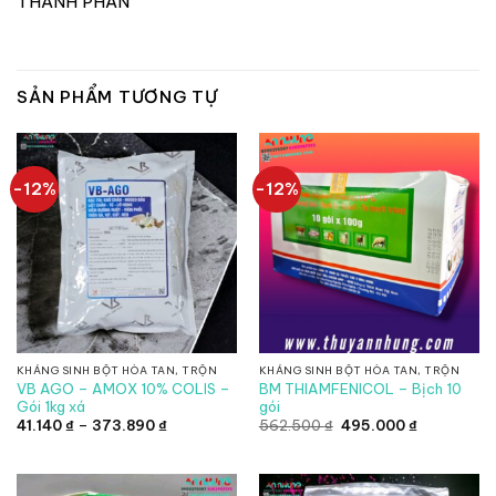
THÀNH PHẦN
SẢN PHẨM TƯƠNG TỰ
-12%
-12%
KHÁNG SINH BỘT HÒA TAN, TRỘN
KHÁNG SINH BỘT HÒA TAN, TRỘN
VB AGO – AMOX 10% COLIS –
BM THIAMFENICOL – Bịch 10
Gói 1kg xá
gói
Khoảng
Giá
Giá
41.140
₫
–
373.890
₫
562.500
₫
495.000
₫
giá:
gốc
hiện
từ
là:
tại
41.140 ₫
562.500 ₫.
là:
đến
495.000 ₫.
373.890 ₫