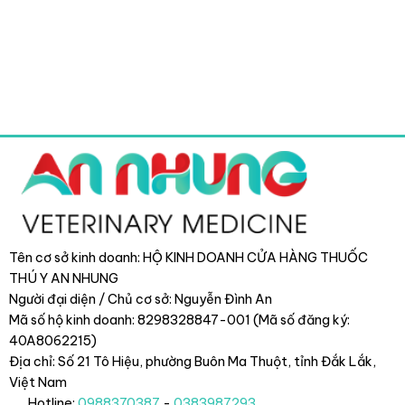
Tên cơ sở kinh doanh: HỘ KINH DOANH CỬA HÀNG THUỐC
THÚ Y AN NHUNG
Người đại diện / Chủ cơ sở: Nguyễn Đình An
Mã số hộ kinh doanh: 8298328847-001 (Mã số đăng ký:
40A8062215)
Địa chỉ: Số 21 Tô Hiệu, phường Buôn Ma Thuột, tỉnh Đắk Lắk
,
Việt Nam
Hotline:
0988370387
-
0383987293