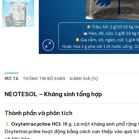
MÔ TẢ
THÔNG TIN BỔ SUNG
ĐÁNH GIÁ (0)
NEOTESOL – Kháng sinh tổng hợp
Thành phần và phân tích
Oxytetracycline HCl:
18 g. Là một kháng sinh phổ rộng 
Oxytetracycline hoạt động bằng cách can thiệp vào quá trì
và tiêu hóa.