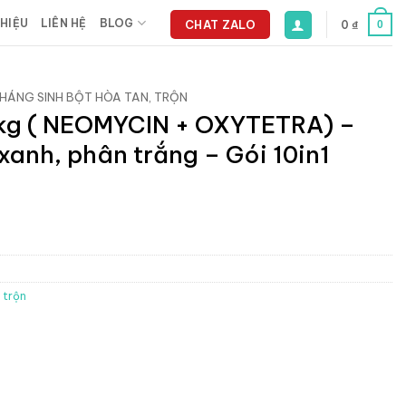
THIỆU
LIÊN HỆ
BLOG
CHAT ZALO
0
₫
0
HÁNG SINH BỘT HÒA TAN, TRỘN
kg ( NEOMYCIN + OXYTETRA) –
xanh, phân trắng – Gói 10in1
 trộn