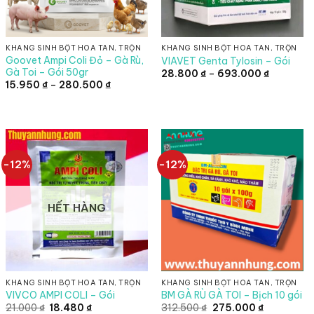
KHÁNG SINH BỘT HÒA TAN, TRỘN
KHÁNG SINH BỘT HÒA TAN, TRỘN
Goovet Ampi Coli Đỏ – Gà Rù,
VIAVET Genta Tylosin – Gói
Gà Toi – Gói 50gr
Khoảng
28.800
₫
–
693.000
₫
giá:
Khoảng
15.950
₫
–
280.500
₫
từ
giá:
28.800 ₫
từ
đến
15.950 ₫
693.000 
.
đến
280.500 ₫
-12%
-12%
HẾT HÀNG
KHÁNG SINH BỘT HÒA TAN, TRỘN
KHÁNG SINH BỘT HÒA TAN, TRỘN
VIVCO AMPI COLI – Gói
BM GÀ RÙ GÀ TOI – Bịch 10 gói
Giá
Giá
Giá
Giá
21.000
₫
18.480
₫
312.500
₫
275.000
₫