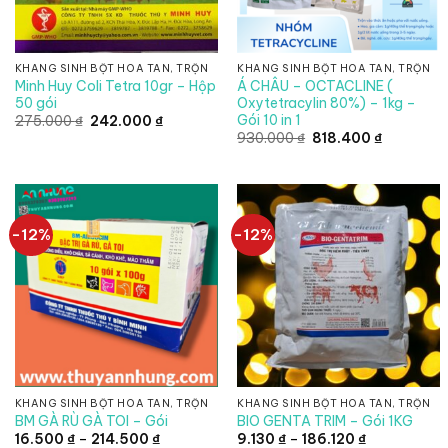
KHÁNG SINH BỘT HÒA TAN, TRỘN
KHÁNG SINH BỘT HÒA TAN, TRỘN
Minh Huy Coli Tetra 10gr – Hộp
Á CHÂU – OCTACLINE (
50 gói
Oxytetracylin 80%) – 1kg –
Gói 10 in 1
Giá
Giá
275.000
₫
242.000
₫
gốc
hiện
Giá
Giá
930.000
₫
818.400
₫
là:
tại
gốc
hiện
275.000 ₫.
là:
là:
tại
242.000 ₫.
930.000 ₫.
là:
818.400 ₫
-12%
-12%
KHÁNG SINH BỘT HÒA TAN, TRỘN
KHÁNG SINH BỘT HÒA TAN, TRỘN
BM GÀ RÙ GÀ TOI – Gói
BIO GENTA TRIM – Gói 1KG
Khoảng
Khoảng
16.500
₫
–
214.500
₫
9.130
₫
–
186.120
₫