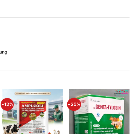
ung
-12%
-25%