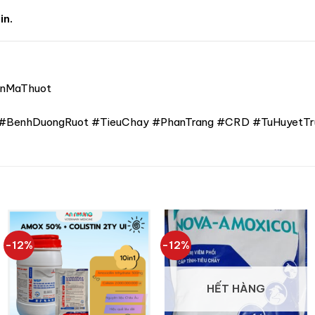
in.
nMaThuot
inh #BenhDuongRuot #TieuChay #PhanTrang #CRD #TuHuyetTr
-12%
-12%
HẾT HÀNG