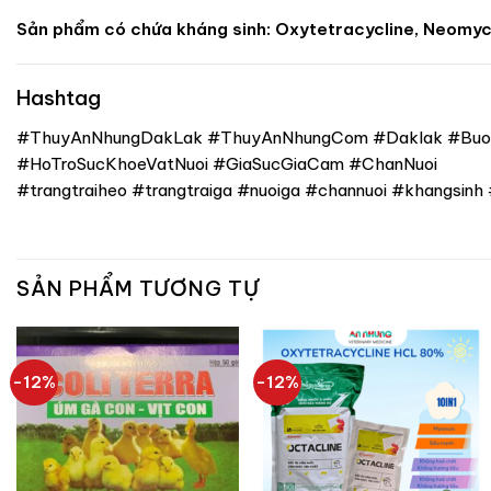
Sản phẩm có chứa kháng sinh: Oxytetracycline, Neomyc
Hashtag
#ThuyAnNhungDakLak #ThuyAnNhungCom #Daklak #Buo
#HoTroSucKhoeVatNuoi #GiaSucGiaCam #ChanNuoi
#trangtraiheo #trangtraiga #nuoiga #channuoi #khangs
SẢN PHẨM TƯƠNG TỰ
-12%
-12%