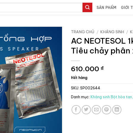
SẢN PHẨM
GIỚI 
TRANG CHỦ
/
KHÁNG SINH
/
K
AC NEOTESOL 1
Tiêu chảy phân 
610.000
₫
Hết hàng
SKU:
SP002644
Danh mục:
Kháng sinh Bột hòa tan,