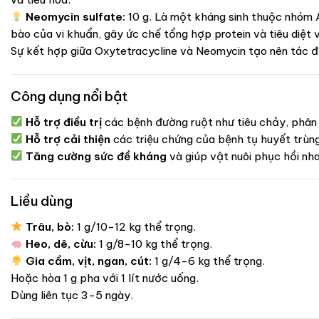
Neomycin sulfate:
10 g. Là một kháng sinh thuộc nhóm 
bào của vi khuẩn, gây ức chế tổng hợp protein và tiêu diệt 
Sự kết hợp giữa Oxytetracycline và Neomycin tạo nên tác đ
Công dụng nổi bật
Hỗ trợ điều trị
các bệnh đường ruột như tiêu chảy, phân 
Hỗ trợ cải thiện
các triệu chứng của bệnh tụ huyết trùn
Tăng cường sức đề kháng
và giúp vật nuôi phục hồi nh
Liều dùng
Trâu, bò:
1 g/10-12 kg thể trọng.
Heo, dê, cừu:
1 g/8-10 kg thể trọng.
Gia cầm, vịt, ngan, cút:
1 g/4-6 kg thể trọng.
Hoặc hòa 1 g pha với 1 lít nước uống.
Dùng liên tục 3-5 ngày.