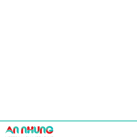
giá:
giá:
từ
từ
16.500 ₫
9.130 ₫
đến
đến
214.500 ₫
186.120 ₫