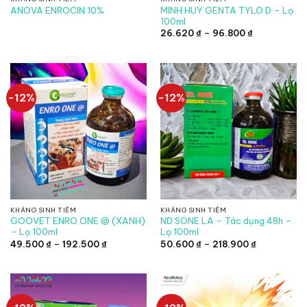
MINH HUY GENTA TYLO D – Lọ
ANOVA ENROCIN 10%
100ml
Khoảng
26.620
₫
–
96.800
₫
giá:
từ
26.620 ₫
đến
96.800 ₫
-12%
-12%
KHÁNG SINH TIÊM
KHÁNG SINH TIÊM
GOOVET ENRO ONE @ (XANH)
ND SONE LA – Tác dụng 48h –
– Lọ 100ml
Lọ 100ml
Khoảng
Khoảng
49.500
₫
–
192.500
₫
50.600
₫
–
218.900
₫
giá:
giá:
từ
từ
49.500 ₫
50.600 ₫
đến
đến
192.500 ₫
218.900 ₫