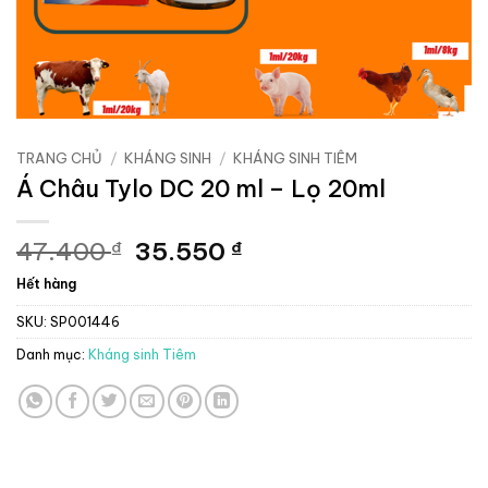
TRANG CHỦ
/
KHÁNG SINH
/
KHÁNG SINH TIÊM
Á Châu Tylo DC 20 ml – Lọ 20ml
Giá
Giá
47.400
35.550
₫
₫
gốc
hiện
Hết hàng
là:
tại
47.400 ₫.
là:
SKU:
SP001446
35.550 ₫.
Danh mục:
Kháng sinh Tiêm