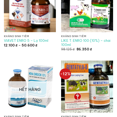
KHÁNG SINH TIÊM
KHÁNG SINH TIÊM
LIKE T. ENRO 100 (10%) – chai
VIAVET ENRO 5 – Lọ 100ml
100ml
Khoảng
12.100
₫
–
50.600
₫
giá:
Giá
Giá
98.125
₫
86.350
₫
từ
gốc
hiện
12.100 ₫
là:
tại
đến
98.125 ₫.
là:
50.600 ₫
86.350 ₫.
-12%
HẾT HÀNG
KHÁNG SINH TIÊM
KHÁNG SINH TIÊM