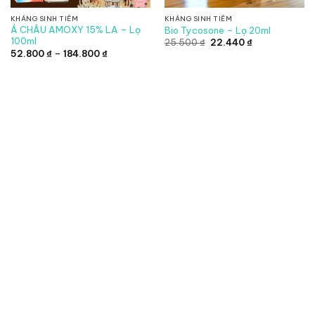
KHÁNG SINH TIÊM
KHÁNG SINH TIÊM
Á CHÂU AMOXY 15% LA – Lọ
Bio Tycosone – Lọ 20ml
100ml
Giá
Giá
25.500
₫
22.440
₫
gốc
hiện
Khoảng
52.800
₫
–
184.800
₫
là:
tại
giá:
25.500 ₫.
là:
từ
22.440 ₫.
52.800 ₫
đến
184.800 ₫