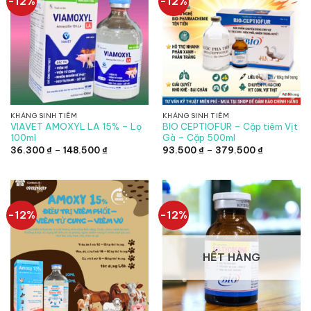
-12%
-12%
KHÁNG SINH TIÊM
KHÁNG SINH TIÊM
VIAVET AMOXYL LA 15% – Lọ
BIO CEPTIOFUR – Cặp tiêm Vịt
100ml
Gà – Cặp 500ml
Khoảng
Khoảng
36.300
₫
–
148.500
₫
93.500
₫
–
379.500
₫
giá:
giá:
từ
từ
36.300 ₫
93.500 ₫
đến
đến
148.500 ₫
379.500 ₫
-12%
-12%
HẾT HÀNG