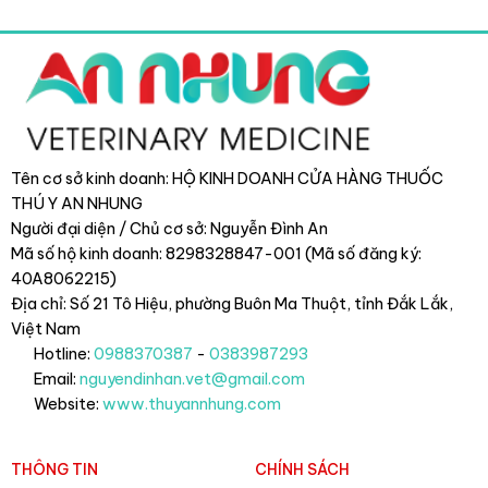
Tên cơ sở kinh doanh: HỘ KINH DOANH CỬA HÀNG THUỐC
THÚ Y AN NHUNG
Người đại diện / Chủ cơ sở: Nguyễn Đình An
Mã số hộ kinh doanh: 8298328847-001 (Mã số đăng ký:
40A8062215)
Địa chỉ: Số 21 Tô Hiệu, phường Buôn Ma Thuột, tỉnh Đắk Lắk
,
Việt Nam
Hotline:
0988370387
-
0383987293
Email:
nguyendinhan.vet@gmail.com
Website:
www.thuyannhung.com
THÔNG TIN
CHÍNH SÁCH