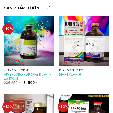
SẢN PHẨM TƯƠNG TỰ
-12%
HẾT HÀNG
KHÁNG SINH TIÊM
KHÁNG SINH TIÊM
VIMEFLORO FDP (Flor Doxy) –
MARTYLAN @
Lọ 100ml
Giá
Giá
206.250
₫
181.500
₫
gốc
hiện
là:
tại
206.250 ₫.
là:
181.500 ₫.
-12%
-12%