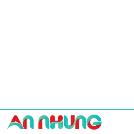
đến
171.600 ₫