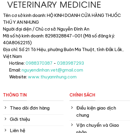
Tên cơ sở kinh doanh: HỘ KINH DOANH CỬA HÀNG THUỐC
THÚ Y AN NHUNG
Người đại diện / Chủ cơ sở: Nguyễn Đình An
Mã số hộ kinh doanh: 8298328847-001 (Mã số đăng ký:
40A8062215)
Địa chỉ: Số 21 Tô Hiệu, phường Buôn Ma Thuột, tỉnh Đắk Lắk
,
Việt Nam
Hotline:
0988370387
-
0383987293
Email:
nguyendinhan.vet@gmail.com
Website:
www.thuyannhung.com
THÔNG TIN
CHÍNH SÁCH
Theo dõi đơn hàng
Điều kiện giao dịch
chung
Giới thiệu
Vận chuyển và Giao
Liên hệ
nhận