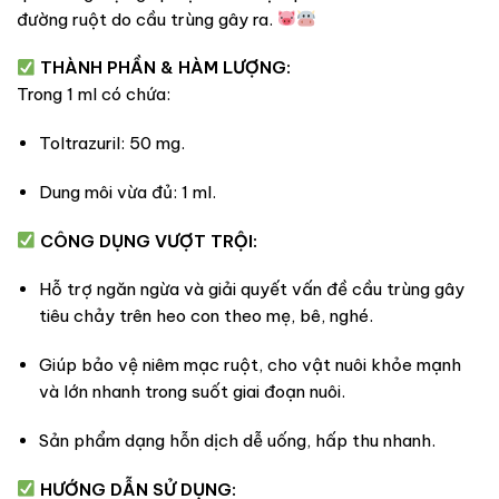
đường ruột do cầu trùng gây ra.
THÀNH PHẦN & HÀM LƯỢNG:
Trong 1 ml có chứa:
Toltrazuril: 50 mg.
Dung môi vừa đủ: 1 ml.
CÔNG DỤNG VƯỢT TRỘI:
Hỗ trợ ngăn ngừa và giải quyết vấn đề cầu trùng gây
tiêu chảy trên heo con theo mẹ, bê, nghé.
Giúp bảo vệ niêm mạc ruột, cho vật nuôi khỏe mạnh
và lớn nhanh trong suốt giai đoạn nuôi.
Sản phẩm dạng hỗn dịch dễ uống, hấp thu nhanh.
HƯỚNG DẪN SỬ DỤNG: