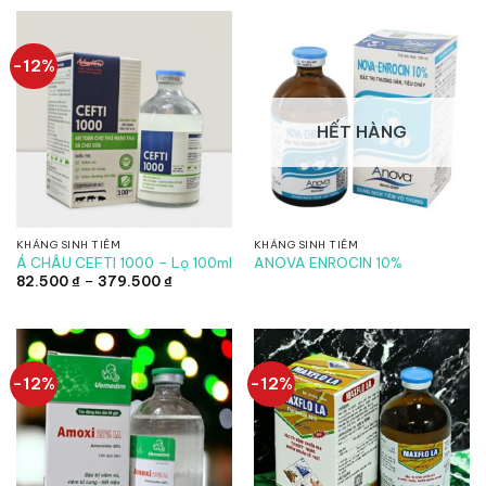
57.750 ₫
52.800 ₫
đến
đến
250.800 ₫
184.800 ₫
-12%
HẾT HÀNG
KHÁNG SINH TIÊM
KHÁNG SINH TIÊM
Á CHÂU CEFTI 1000 – Lọ 100ml
ANOVA ENROCIN 10%
Khoảng
82.500
₫
–
379.500
₫
giá:
từ
82.500 ₫
đến
379.500 ₫
-12%
-12%