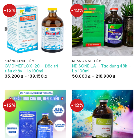
-12%
-12%
KHÁNG SINH TIÊM
KHÁNG SINH TIÊM
GV DIMEFLOX 120 – Đặc trị
ND SONE LA – Tác dụng 48h –
tiêu chảy – lọ 100ml
Lọ 100ml
Khoảng
Khoảng
35.200
₫
–
139.150
₫
50.600
₫
–
218.900
₫
giá:
giá:
từ
từ
35.200 ₫
50.600 ₫
đến
đến
139.150 ₫
218.900 ₫
-12%
-12%