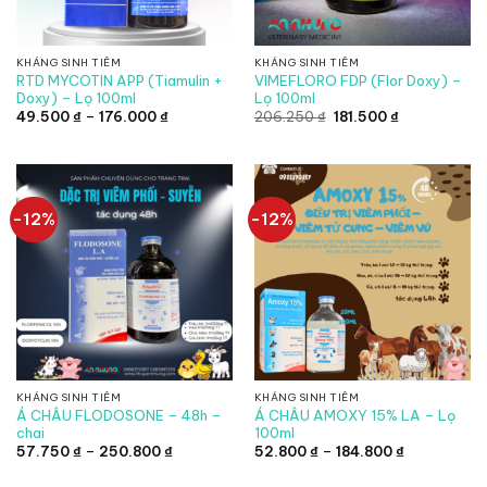
KHÁNG SINH TIÊM
KHÁNG SINH TIÊM
RTD MYCOTIN APP (Tiamulin +
VIMEFLORO FDP (Flor Doxy) –
Doxy) – Lọ 100ml
Lọ 100ml
Khoảng
Giá
Giá
49.500
₫
–
176.000
₫
206.250
₫
181.500
₫
giá:
gốc
hiện
từ
là:
tại
49.500 ₫
206.250 ₫.
là:
đến
181.500 ₫.
176.000 ₫
-12%
-12%
KHÁNG SINH TIÊM
KHÁNG SINH TIÊM
Á CHÂU FLODOSONE – 48h –
Á CHÂU AMOXY 15% LA – Lọ
chai
100ml
Khoảng
Khoảng
57.750
₫
–
250.800
₫
52.800
₫
–
184.800
₫
giá:
giá:
từ
từ