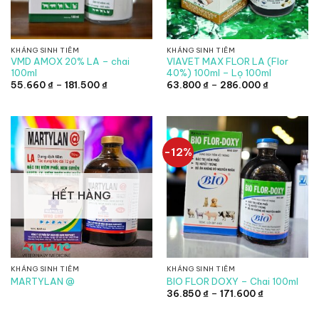
KHÁNG SINH TIÊM
KHÁNG SINH TIÊM
VMD AMOX 20% LA – chai
VIAVET MAX FLOR LA (Flor
100ml
40%) 100ml – Lọ 100ml
Khoảng
Khoảng
55.660
₫
–
181.500
₫
63.800
₫
–
286.000
₫
giá:
giá:
từ
từ
55.660 ₫
63.800 ₫
đến
đến
181.500 ₫
286.000 ₫
-12%
HẾT HÀNG
KHÁNG SINH TIÊM
KHÁNG SINH TIÊM
MARTYLAN @
BIO FLOR DOXY – Chai 100ml
Khoảng
36.850
₫
–
171.600
₫
giá:
từ
36.850 ₫