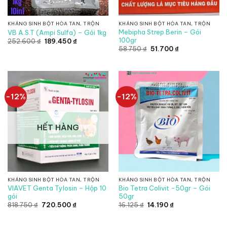
KHÁNG SINH BỘT HÒA TAN, TRỘN
KHÁNG SINH BỘT HÒA TAN, TRỘN
Mebipha Strep Berin – Gói
VB A.S.T (Ampi Sulfa) – Gói 1kg
100gr
Giá
Giá
252.600
₫
189.450
₫
gốc
hiện
Giá
Giá
58.750
₫
51.700
₫
là:
tại
gốc
hiện
252.600 ₫.
là:
là:
tại
189.450 ₫.
58.750 ₫.
là:
51.700 ₫.
-12%
-12%
HẾT HÀNG
KHÁNG SINH BỘT HÒA TAN, TRỘN
KHÁNG SINH BỘT HÒA TAN, TRỘN
VIAVET Genta Tylosin – Hộp 10
Bio Tetra Colivit -50gr – Gói
gói
50gr
Giá
Giá
Giá
Giá
818.750
₫
720.500
₫
16.125
₫
14.190
₫
gốc
hiện
gốc
hiện
là:
tại
là:
tại
818.750 ₫.
là:
16.125 ₫.
là: