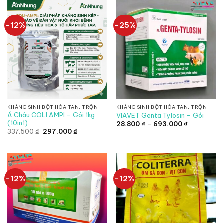
720.500 ₫.
14.190 ₫.
-12%
-25%
KHÁNG SINH BỘT HÒA TAN, TRỘN
KHÁNG SINH BỘT HÒA TAN, TRỘN
Á Châu COLI AMPI – Gói 1kg
VIAVET Genta Tylosin – Gói
(10in1)
Khoảng
28.800
₫
–
693.000
₫
giá:
Giá
Giá
337.500
₫
297.000
₫
từ
gốc
hiện
28.800 ₫
là:
tại
đến
337.500 ₫.
là:
693.000 ₫
297.000 ₫.
-12%
-12%