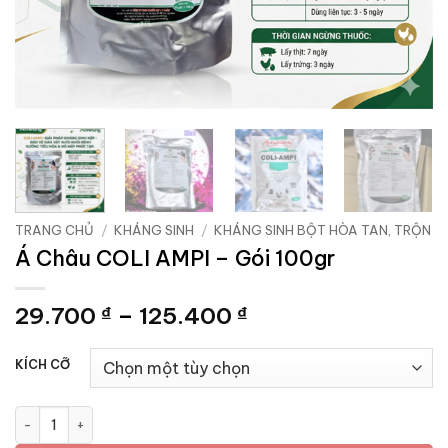
TRANG CHỦ
/
KHÁNG SINH
/
KHÁNG SINH BỘT HÒA TAN, TRỘN
Á Châu COLI AMPI – Gói 100gr
Khoảng
29.700
–
125.400
₫
₫
giá:
từ
KÍCH CỠ
29.700 ₫
đến
Á Châu COLI AMPI - Gói 100gr số lượng
125.400 ₫