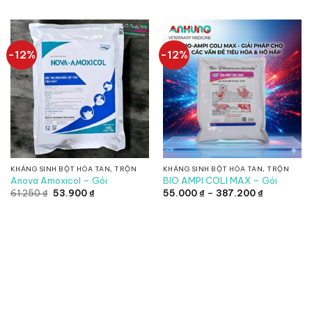
là:
tại
là:
tại
562.500 ₫.
là:
31.250 ₫.
là:
495.000 ₫.
27.500 ₫.
-12%
-12%
KHÁNG SINH BỘT HÒA TAN, TRỘN
KHÁNG SINH BỘT HÒA TAN, TRỘN
Anova Amoxicol – Gói
BIO AMPI COLI MAX – Gói
Giá
Giá
Khoảng
61.250
₫
53.900
₫
55.000
₫
–
387.200
₫
gốc
hiện
giá:
là:
tại
từ
61.250 ₫.
là:
55.000 ₫
53.900 ₫.
đến
387.200 ₫