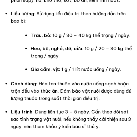
phân sáp), ho, khó thở, sốt, bỏ ăn, kém linh hoạt.
Liều lượng:
Sử dụng liều điều trị theo hướng dẫn trên
bao bì:
Trâu, bò:
10 g / 30 – 40 kg thể trọng / ngày.
Heo, bê, nghé, dê, cừu:
10 g / 20 – 30 kg thể
trọng / ngày.
Gia cầm, vịt:
1 g / 1 lít nước uống / ngày.
Cách dùng:
Hòa tan thuốc vào nước uống sạch hoặc
trộn đều vào thức ăn. Đảm bảo vật nuôi được dùng đủ
lượng thuốc trong suốt thời gian điều trị.
Liệu trình:
Dùng liên tục 3 – 5 ngày. Cần theo dõi sát
sao tình trạng vật nuôi, nếu không thấy cải thiện sau 3
ngày, nên tham khảo ý kiến bác sĩ thú y.