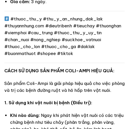
Gia cầm:
3 ngày.
#thuoc_thu_y #thu_y_an_nhung_dak_lak
#thuyannhung.com #dieutribenh #tieuchay #thuonghan
#viemphoi #cau_trung #thuoc_thu_y_uy_tin
#chan_nuoi #nong_nghiep #suckhoe_vatnuoi
#thuoc_cho_lon #thuoc_cho_ga #daklak
#buonmathuot #shopee #tiktok
CÁCH SỬ DỤNG SẢN PHẨM COLI-AMPI HIỆU QUẢ:
Sản phẩm Coli-Ampi là giải pháp hiệu quả cho việc phòng
và trị các bệnh đường ruột và hô hấp trên vật nuôi.
1. Sử dụng khi vật nuôi bị bệnh (Điều trị):
Khi nào dùng:
Ngay khi phát hiện vật nuôi có các triệu
chứng bệnh như tiêu chảy (phân trắng, phân vàng,