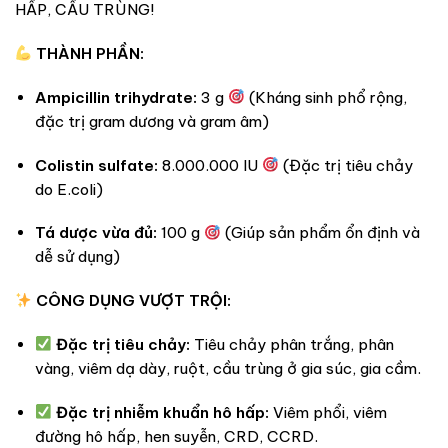
HẤP, CẦU TRÙNG!
THÀNH PHẦN:
Ampicillin trihydrate:
3 g
(Kháng sinh phổ rộng,
đặc trị gram dương và gram âm)
Colistin sulfate:
8.000.000 IU
(Đặc trị tiêu chảy
do E.coli)
Tá dược vừa đủ:
100 g
(Giúp sản phẩm ổn định và
dễ sử dụng)
CÔNG DỤNG VƯỢT TRỘI:
Đặc trị tiêu chảy:
Tiêu chảy phân trắng, phân
vàng, viêm dạ dày, ruột, cầu trùng ở gia súc, gia cầm.
Đặc trị nhiễm khuẩn hô hấp:
Viêm phổi, viêm
đường hô hấp, hen suyễn, CRD, CCRD.