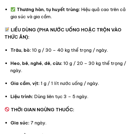
Thương hàn, tụ huyết trùng:
Hiệu quả cao trên cả
gia súc và gia cầm.
LIỀU DÙNG (PHA NƯỚC UỐNG HOẶC TRỘN VÀO
THỨC ĂN):
Trâu, bò:
10 g / 30 – 40 kg thể trọng / ngày.
Heo, bê, nghé, dê, cừu:
10 g / 20 – 30 kg thể trọng /
ngày.
Gia cầm, vịt:
1 g / 1 lít nước uống / ngày.
Liệu trình:
Dùng liên tục 3 – 5 ngày.
THỜI GIAN NGỪNG THUỐC:
Gia súc:
7 ngày.