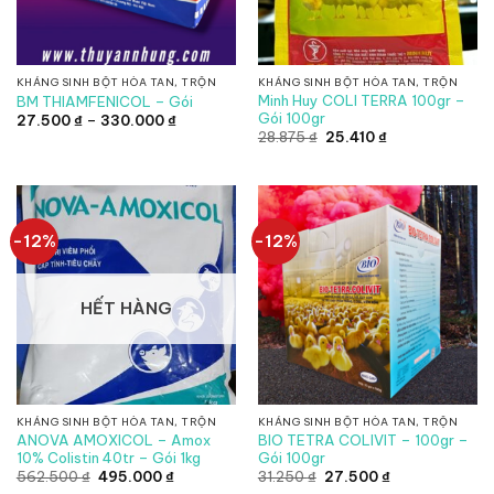
KHÁNG SINH BỘT HÒA TAN, TRỘN
KHÁNG SINH BỘT HÒA TAN, TRỘN
Minh Huy COLI TERRA 100gr –
BM THIAMFENICOL – Gói
Gói 100gr
Khoảng
27.500
₫
–
330.000
₫
giá:
Giá
Giá
28.875
₫
25.410
₫
từ
gốc
hiện
27.500 ₫
là:
tại
đến
28.875 ₫.
là:
330.000 ₫
25.410 ₫.
-12%
-12%
HẾT HÀNG
KHÁNG SINH BỘT HÒA TAN, TRỘN
KHÁNG SINH BỘT HÒA TAN, TRỘN
ANOVA AMOXICOL – Amox
BIO TETRA COLIVIT – 100gr –
10% Colistin 40tr – Gói 1kg
Gói 100gr
Giá
Giá
Giá
Giá
562.500
₫
495.000
₫
31.250
₫
27.500
₫
gốc
hiện
gốc
hiện