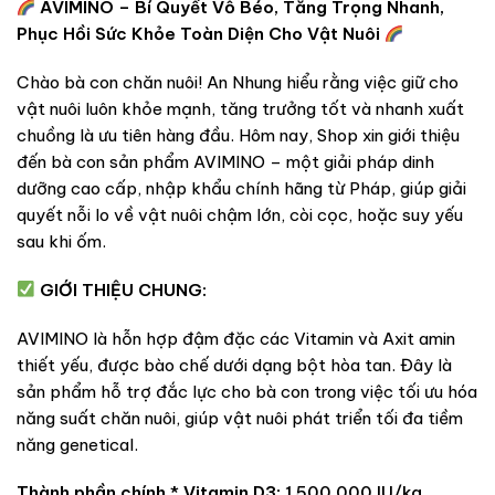
AVIMINO – Bí Quyết Vỗ Béo, Tăng Trọng Nhanh,
Phục Hồi Sức Khỏe Toàn Diện Cho Vật Nuôi
Chào bà con chăn nuôi! An Nhung hiểu rằng việc giữ cho
vật nuôi luôn khỏe mạnh, tăng trưởng tốt và nhanh xuất
chuồng là ưu tiên hàng đầu. Hôm nay, Shop xin giới thiệu
đến bà con sản phẩm AVIMINO – một giải pháp dinh
dưỡng cao cấp, nhập khẩu chính hãng từ Pháp, giúp giải
quyết nỗi lo về vật nuôi chậm lớn, còi cọc, hoặc suy yếu
sau khi ốm.
GIỚI THIỆU CHUNG:
AVIMINO là hỗn hợp đậm đặc các Vitamin và Axit amin
thiết yếu, được bào chế dưới dạng bột hòa tan. Đây là
sản phẩm hỗ trợ đắc lực cho bà con trong việc tối ưu hóa
năng suất chăn nuôi, giúp vật nuôi phát triển tối đa tiềm
năng genetical.
Thành phần chính
*
Vitamin D3:
1.500.000 IU/kg