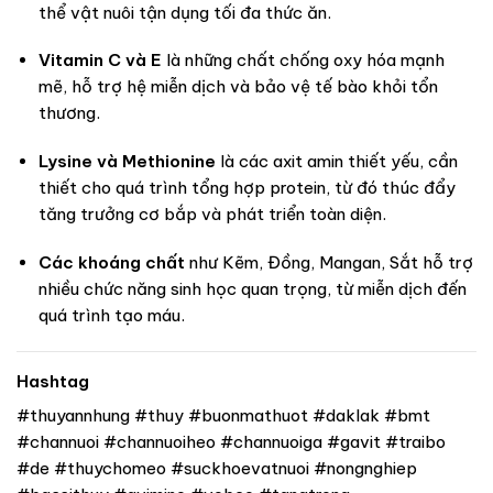
thể vật nuôi tận dụng tối đa thức ăn.
Vitamin C và E
là những chất chống oxy hóa mạnh
mẽ, hỗ trợ hệ miễn dịch và bảo vệ tế bào khỏi tổn
thương.
Lysine và Methionine
là các axit amin thiết yếu, cần
thiết cho quá trình tổng hợp protein, từ đó thúc đẩy
tăng trưởng cơ bắp và phát triển toàn diện.
Các khoáng chất
như Kẽm, Đồng, Mangan, Sắt hỗ trợ
nhiều chức năng sinh học quan trọng, từ miễn dịch đến
quá trình tạo máu.
Hashtag
#thuyannhung #thuy #buonmathuot #daklak #bmt
#channuoi #channuoiheo #channuoiga #gavit #traibo
#de #thuychomeo #suckhoevatnuoi #nongnghiep