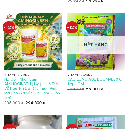
50.625
₫
44.550
₫
là:
tại
gốc
hiện
32.500 ₫.
là:
là:
tại
28.600 ₫.
50.625 ₫.
là:
44.550 ₫.
-12%
-12%
HẾT HÀNG
VITAMIN AD3E B
VITAMIN AD3E B
ND Cốm Nhân Sâm
CAO LONG ADE BCOMPLEX C
AMINOGINSEN (1Kg) – Hỗ Trợ
1kg – Gói
Vỗ Béo, Nở Ức, Dày Lườn, Đẹp
Giá
Giá
62.500
₫
55.000
₫
gốc
hiện
Mã Cho Gia Súc Gia Cầm – Lon
là:
tại
5in1
62.500 ₫.
là:
Giá
Giá
55.000 ₫.
335.000
₫
294.800
₫
gốc
hiện
là:
tại
335.000 ₫.
là:
294.800 ₫.