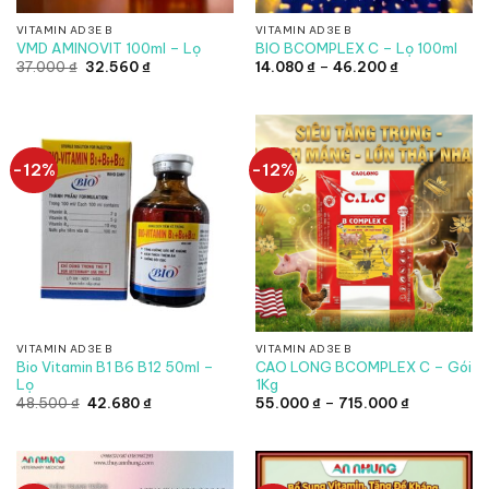
VITAMIN AD3E B
VITAMIN AD3E B
VMD AMINOVIT 100ml – Lọ
BIO BCOMPLEX C – Lọ 100ml
Giá
Giá
Khoảng
37.000
₫
32.560
₫
14.080
₫
–
46.200
₫
gốc
hiện
giá:
là:
tại
từ
37.000 ₫.
là:
14.080 ₫
32.560 ₫.
đến
46.200 ₫
-12%
-12%
VITAMIN AD3E B
VITAMIN AD3E B
Bio Vitamin B1 B6 B12 50ml –
CAO LONG BCOMPLEX C – Gói
Lọ
1Kg
Giá
Giá
Khoảng
48.500
₫
42.680
₫
55.000
₫
–
715.000
₫
gốc
hiện
giá:
là:
tại
từ
48.500 ₫.
là:
55.000 ₫
42.680 ₫.
đến
715.000 ₫