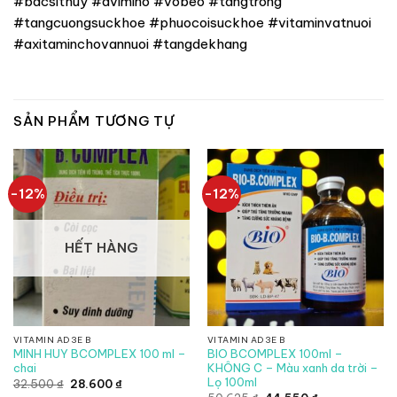
#bacsithuy #avimino #vobeo #tangtrong
#tangcuongsuckhoe #phuocoisuckhoe #vitaminvatnuoi
#axitaminchovannuoi #tangdekhang
SẢN PHẨM TƯƠNG TỰ
-12%
-12%
HẾT HÀNG
VITAMIN AD3E B
VITAMIN AD3E B
MINH HUY BCOMPLEX 100 ml –
BIO BCOMPLEX 100ml –
chai
KHÔNG C – Màu xanh da trời –
Lọ 100ml
Giá
Giá
32.500
₫
28.600
₫
gốc
hiện
Giá
Giá