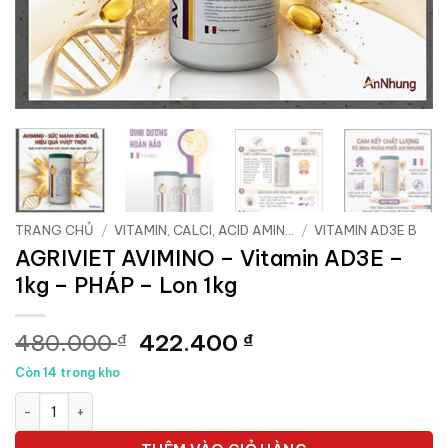
TRANG CHỦ
/
VITAMIN, CALCI, ACID AMIN...
/
VITAMIN AD3E B
AGRIVIET AVIMINO – Vitamin AD3E –
1kg – PHÁP – Lon 1kg
Giá
Giá
480.000
422.400
₫
₫
gốc
hiện
Còn 14 trong kho
là:
tại
AGRIVIET AVIMINO - Vitamin AD3E - 1kg - PHÁP - Lon 1kg số l
480.000 ₫.
là:
422.400 ₫.