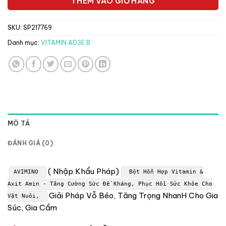
THÊM VÀO GIỎ HÀNG
SKU:
SP217769
Danh mục:
VITAMIN AD3E B
MÔ TẢ
ĐÁNH GIÁ (0)
( Nhập Khẩu Pháp)
AVIMINO
Bột Hỗn Hợp Vitamin &
Axit Amin - Tăng Cường Sức Đề Kháng, Phục Hồi Sức Khỏe Cho
Giải Pháp Vỗ Béo, Tăng Trọng NhanH Cho Gia
Vật Nuôi,
Súc, Gia Cầm