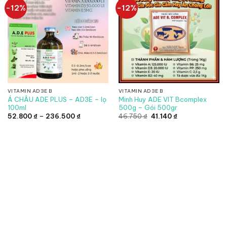
-12%
-12%
VITAMIN AD3E B
VITAMIN AD3E B
Á CHÂU ADE PLUS – AD3E – lọ
Minh Huy ADE VIT Bcomplex
100ml
500g – Gói 500gr
Khoảng
Giá
Giá
52.800
₫
–
236.500
₫
46.750
₫
41.140
₫
giá:
gốc
hiện
từ
là:
tại
52.800 ₫
46.750 ₫.
là:
đến
41.140 ₫.
236.500 ₫