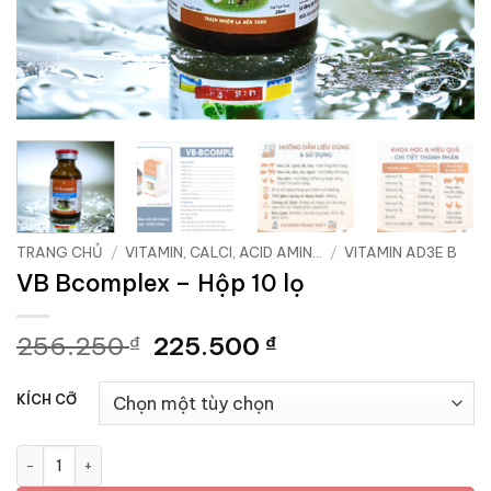
TRANG CHỦ
/
VITAMIN, CALCI, ACID AMIN...
/
VITAMIN AD3E B
VB Bcomplex – Hộp 10 lọ
Giá
Giá
256.250
225.500
₫
₫
gốc
hiện
là:
tại
KÍCH CỠ
256.250 ₫.
là:
225.500 ₫.
VB Bcomplex - Hộp 10 lọ số lượng