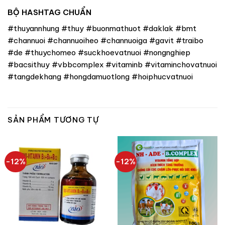
BỘ HASHTAG CHUẨN
#thuyannhung #thuy #buonmathuot #daklak #bmt
#channuoi #channuoiheo #channuoiga #gavit #traibo
#de #thuychomeo #suckhoevatnuoi #nongnghiep
#bacsithuy #vbbcomplex #vitaminb #vitaminchovatnuoi
#tangdekhang #hongdamuotlong #hoiphucvatnuoi
SẢN PHẨM TƯƠNG TỰ
-12%
-12%