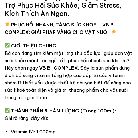
Trợ Phục Hồi Sức Khỏe, Giảm Stress,
Kích Thích Ăn Ngon.
PHỤC HỒI NHANH, TĂNG SỨC KHỎE – VB B-
COMPLEX: GIẢI PHÁP VÀNG CHO VẬT NUÔI!
GIỚI THIỆU CHUNG:
Bà con đang tìm kiếm một “trợ thủ đắc lực” giúp đàn vật
nuôi khỏe mạnh, ăn ngủ tốt, phục hồi nhanh sau khi ốm?
Hãy chọn ngay
VB B-COMPLEX
. Đây là sản phẩm dung
dịch bổ sung vitamin tổng hợp cao cấp từ các vitamin
nhóm B thiết yếu, được thiết kế chuyên biệt để nâng cao
sức khoẻ toàn diện và giá trị thương phẩm cho vật nuôi
trong mọi giai đoạn.
THÀNH PHẦN & HÀM LƯỢNG (Trong 100ml):
Ghi rõ ràng, đầy đủ:
Vitamin B1: 1.000mg