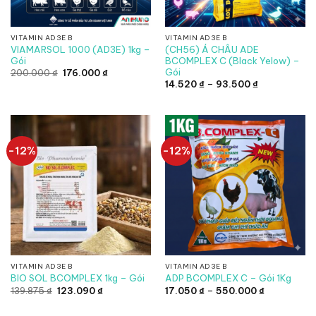
VITAMIN AD3E B
VITAMIN AD3E B
VIAMARSOL 1000 (AD3E) 1kg –
(CH56) Á CHÂU ADE
Gói
BCOMPLEX C (Black Yelow) –
Gói
Giá
Giá
200.000
₫
176.000
₫
gốc
hiện
Khoảng
14.520
₫
–
93.500
₫
là:
tại
giá:
200.000 ₫.
là:
từ
176.000 ₫.
14.520 ₫
đến
93.500 ₫
-12%
-12%
VITAMIN AD3E B
VITAMIN AD3E B
BIO SOL BCOMPLEX 1kg – Gói
ADP BCOMPLEX C – Gói 1Kg
Giá
Giá
Khoảng
139.875
₫
123.090
₫
17.050
₫
–
550.000
₫
gốc
hiện
giá:
là:
tại
từ
139.875 ₫.
là:
17.050 ₫