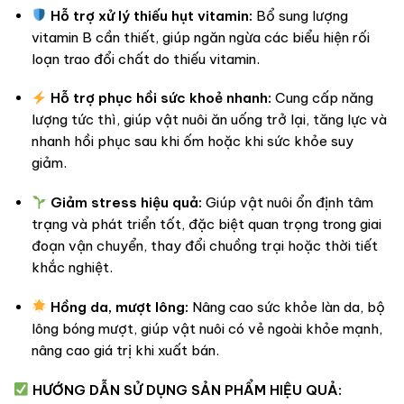
Hỗ trợ xử lý thiếu hụt vitamin:
Bổ sung lượng
vitamin B cần thiết, giúp ngăn ngừa các biểu hiện rối
loạn trao đổi chất do thiếu vitamin.
Hỗ trợ phục hồi sức khoẻ nhanh:
Cung cấp năng
lượng tức thì, giúp vật nuôi ăn uống trở lại, tăng lực và
nhanh hồi phục sau khi ốm hoặc khi sức khỏe suy
giảm.
Giảm stress hiệu quả:
Giúp vật nuôi ổn định tâm
trạng và phát triển tốt, đặc biệt quan trọng trong giai
đoạn vận chuyển, thay đổi chuồng trại hoặc thời tiết
khắc nghiệt.
Hồng da, mượt lông:
Nâng cao sức khỏe làn da, bộ
lông bóng mượt, giúp vật nuôi có vẻ ngoài khỏe mạnh,
nâng cao giá trị khi xuất bán.
HƯỚNG DẪN SỬ DỤNG SẢN PHẨM HIỆU QUẢ: