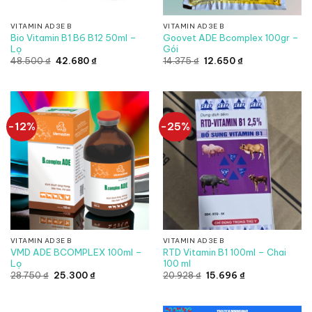
VITAMIN AD3E B
VITAMIN AD3E B
Bio Vitamin B1 B6 B12 50ml –
Goovet ADE Bcomplex 100gr –
Lọ
Gói
Giá
Giá
Giá
Giá
48.500
₫
42.680
₫
14.375
₫
12.650
₫
gốc
hiện
gốc
hiện
là:
tại
là:
tại
48.500 ₫.
là:
14.375 ₫.
là:
42.680 ₫.
12.650 ₫.
-12%
-25%
VITAMIN AD3E B
VITAMIN AD3E B
VMD ADE BCOMPLEX 100ml –
RTD Vitamin B1 100ml – Chai
Lọ
100 ml
Giá
Giá
Giá
Giá
28.750
₫
25.300
₫
20.928
₫
15.696
₫
gốc
hiện
gốc
hiện
là:
tại
là:
tại
28.750 ₫.
là:
20.928 ₫.
là:
25.300 ₫.
15.696 ₫.