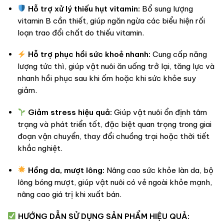
Hỗ trợ xử lý thiếu hụt vitamin:
Bổ sung lượng
vitamin B cần thiết, giúp ngăn ngừa các biểu hiện rối
loạn trao đổi chất do thiếu vitamin.
Hỗ trợ phục hồi sức khoẻ nhanh:
Cung cấp năng
lượng tức thì, giúp vật nuôi ăn uống trở lại, tăng lực và
nhanh hồi phục sau khi ốm hoặc khi sức khỏe suy
giảm.
Giảm stress hiệu quả:
Giúp vật nuôi ổn định tâm
trạng và phát triển tốt, đặc biệt quan trọng trong giai
đoạn vận chuyển, thay đổi chuồng trại hoặc thời tiết
khắc nghiệt.
Hồng da, mượt lông:
Nâng cao sức khỏe làn da, bộ
lông bóng mượt, giúp vật nuôi có vẻ ngoài khỏe mạnh,
nâng cao giá trị khi xuất bán.
HƯỚNG DẪN SỬ DỤNG SẢN PHẨM HIỆU QUẢ: