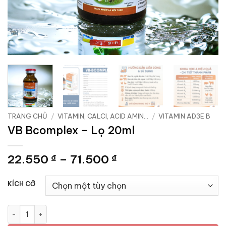
TRANG CHỦ
/
VITAMIN, CALCI, ACID AMIN...
/
VITAMIN AD3E B
VB Bcomplex – Lọ 20ml
Khoảng
22.550
–
71.500
₫
₫
giá:
từ
KÍCH CỠ
22.550 ₫
đến
VB Bcomplex - Lọ 20ml số lượng
71.500 ₫