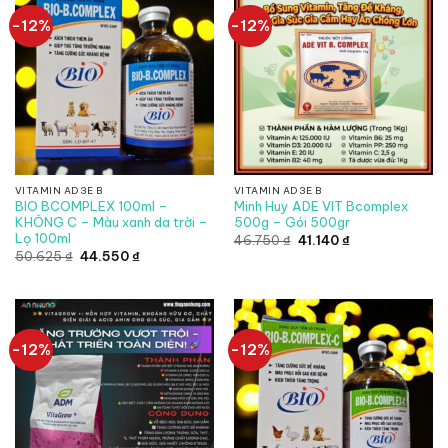
-12%
-12%
VITAMIN AD3E B
VITAMIN AD3E B
BIO BCOMPLEX 100ml –
Minh Huy ADE VIT Bcomplex
KHÔNG C – Màu xanh da trời –
500g – Gói 500gr
Lọ 100ml
Giá
Giá
46.750
₫
41.140
₫
gốc
hiện
Giá
Giá
50.625
₫
44.550
₫
là:
tại
gốc
hiện
46.750 ₫.
là:
là:
tại
41.140 ₫.
50.625 ₫.
là:
44.550 ₫.
-12%
-12%