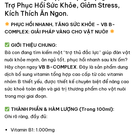
Trợ Phục Hồi Sức Khỏe, Giảm Stress,
Kích Thích Ăn Ngon.
PHỤC HỒI NHANH, TĂNG SỨC KHỎE – VB B-
COMPLEX: GIẢI PHÁP VÀNG CHO VẬT NUÔI!
GIỚI THIỆU CHUNG:
Bà con đang tìm kiếm một “trợ thủ đắc lực” giúp đàn vật
nuôi khỏe mạnh, ăn ngủ tốt, phục hồi nhanh sau khi ốm?
Hãy chọn ngay
VB B-COMPLEX
. Đây là sản phẩm dung
dịch bổ sung vitamin tổng hợp cao cấp từ các vitamin
nhóm B thiết yếu, được thiết kế chuyên biệt để nâng cao
sức khoẻ toàn diện và giá trị thương phẩm cho vật nuôi
trong mọi giai đoạn.
THÀNH PHẦN & HÀM LƯỢNG (Trong 100ml):
Ghi rõ ràng, đầy đủ:
Vitamin B1: 1.000mg