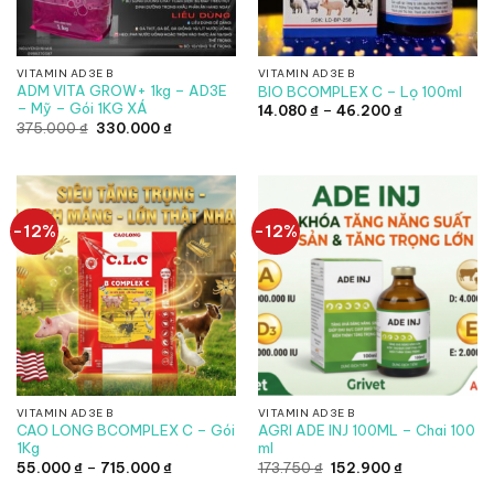
VITAMIN AD3E B
VITAMIN AD3E B
ADM VITA GROW+ 1kg – AD3E
BIO BCOMPLEX C – Lọ 100ml
– Mỹ – Gói 1KG XÁ
Khoảng
14.080
₫
–
46.200
₫
giá:
Giá
Giá
375.000
₫
330.000
₫
từ
gốc
hiện
14.080 ₫
là:
tại
đến
375.000 ₫.
là:
46.200 ₫
330.000 ₫.
-12%
-12%
VITAMIN AD3E B
VITAMIN AD3E B
CAO LONG BCOMPLEX C – Gói
AGRI ADE INJ 100ML – Chai 100
1Kg
ml
Khoảng
Giá
Giá
55.000
₫
–
715.000
₫
173.750
₫
152.900
₫
giá:
gốc
hiện
từ
là:
tại