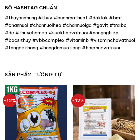
BỘ HASHTAG CHUẨN
#thuyannhung #thuy #buonmathuot #daklak #bmt
#channuoi #channuoiheo #channuoiga #gavit #traibo
#de #thuychomeo #suckhoevatnuoi #nongnghiep
#bacsithuy #vbbcomplex #vitaminb #vitaminchovatnuoi
#tangdekhang #hongdamuotlong #hoiphucvatnuoi
SẢN PHẨM TƯƠNG TỰ
-12%
-12%