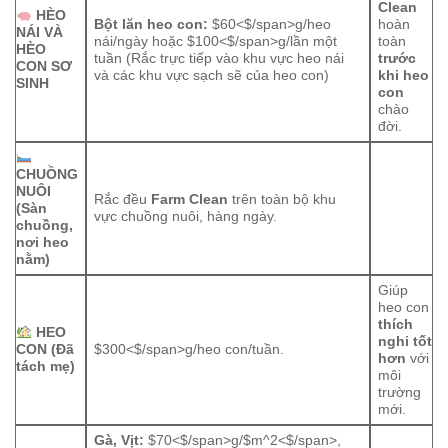
Clean
HÈO
Bột lăn heo con:
$60<$/span>g/heo
hoàn
NÁI VÀ
nái/ngày hoặc
$100<$/span>g/lần một
toàn
HÈO
tuần (Rắc trực tiếp vào khu vực heo nái
trước
CON SƠ
và các khu vực sạch sẽ của heo con)
khi heo
SINH
con
chào
đời.
CHUỒNG
NUÔI
Rắc đều
Farm Clean
trên toàn bộ khu
(Sàn
vực chuồng nuôi, hàng ngày.
chuồng,
nơi heo
nằm)
Giúp
heo con
thích
HEO
nghi tốt
CON (Đã
$300<$/span>g/heo con/tuần.
hơn
với
tách mẹ)
môi
trường
mới.
Gà, Vịt:
$70<$/span>g/
$m^2<$/span>,