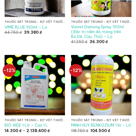
THUỐC SÁT TRÙNG - XỊT VẾT THƯƠNG
THUỐC SÁT TRÙNG - XỊT VẾT THƯƠNG
Viavet Damong Spray 100ml
VIME BLUE 100ml – Lọ
(đặc trị nấm da, móng trên
Giá
Giá
44.750
₫
39.380
₫
gốc
hiện
Bò,Dê, Cừu, Thỏ) – Lọ
là:
tại
Giá
Giá
41.250
₫
36.300
₫
44.750 ₫.
là:
gốc
hiện
39.380 ₫.
là:
tại
41.250 ₫.
là:
36.300 ₫.
-12%
-12%
THUỐC SÁT TRÙNG - XỊT VẾT THƯƠNG
THUỐC SÁT TRÙNG - XỊT VẾT THƯƠNG
BIO XIDE 1 Lít – Can 1 L
MINH HUY BENKOZIUM 1 lít – Lít
Khoảng
Giá
Giá
14.300
₫
–
2.138.400
₫
118.750
₫
104.500
₫
giá:
gốc
hiện