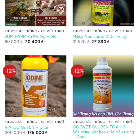
THUỐC SÁT TRÙNG - XỊT VẾT THƯƠNG
THUỐC SÁT TRÙNG - XỊT VẾT THƯƠNG
SUMI FARM ZYME 1kg – Gói
M.huy Neo spray 100ml – Lọ
Giá
Giá
Giá
Giá
80.000
₫
70.400
₫
31.625
₫
27.830
₫
gốc
hiện
gốc
hiện
là:
tại
là:
tại
80.000 ₫.
là:
31.625 ₫.
là:
70.400 ₫.
27.830 ₫.
-12%
-12%
THUỐC SÁT TRÙNG - XỊT VẾT THƯƠNG
THUỐC SÁT TRÙNG - XỊT VẾT THƯƠNG
GOOVET GLUBEN TOX 1 lít –
VIA IODINE 1 Lít – Chai
Sát trùng kết hợp diệt côn trùng
Giá
Giá
200.000
₫
176.000
₫
gốc
hiện
– Chai