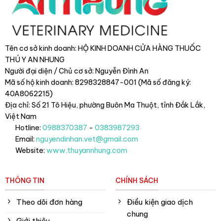
Tên cơ sở kinh doanh: HỘ KINH DOANH CỬA HÀNG THUỐC
THÚ Y AN NHUNG
Người đại diện / Chủ cơ sở: Nguyễn Đình An
Mã số hộ kinh doanh: 8298328847-001 (Mã số đăng ký:
40A8062215)
Địa chỉ: Số 21 Tô Hiệu, phường Buôn Ma Thuột, tỉnh Đắk Lắk
,
Việt Nam
Hotline:
0988370387
-
0383987293
Email:
nguyendinhan.vet@gmail.com
Website:
www.thuyannhung.com
THÔNG TIN
CHÍNH SÁCH
Theo dõi đơn hàng
Điều kiện giao dịch
chung
Giới thiệu