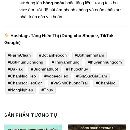
sử dụng lên
hàng ngày
hoặc tăng liều lượng tại khu
vực ẩm ướt để hút ẩm nhanh chóng và ngăn chặn sự
phát triển của vi khuẩn.
Hashtags Tăng Hiển Thị (Dùng cho Shopee, TikTok,
Google)
#FarmClean
#Botlanheocon
#Botthamhutam
#Botkhumuichuong
#Thuyannhung
#thuyannhungcom
#Daklak
#Buonmathuot
#Thuocthuy
#ChanNuoiHeo
#VobeeoHeo
#GiaSucGiaCam
#ChamsocHeoCon
#VeSinhChuongTrai
#ChanNuoi
#NongNghiep
#Thuy
SẢN PHẨM TƯƠNG TỰ