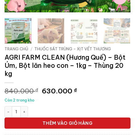
TRANG CHỦ
/
THUỐC SÁT TRÙNG - XỊT VẾT THƯƠNG
AGRI FARM CLEAN (Hương Quế) – Bột
Úm, Bột lăn heo con – 1kg – Thùng 20
kg
Giá
Giá
840.000
630.000
₫
₫
gốc
hiện
Còn 2 trong kho
là:
tại
AGRI FARM CLEAN (Hương Quế) - Bột Úm, Bột lăn heo con - 1kg
840.000 ₫.
là:
630.000 ₫.
THÊM VÀO GIỎ HÀNG