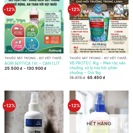
-12%
-12%
THUỐC SÁT TRÙNG - XỊT VẾT THƯƠNG
THUỐC SÁT TRÙNG - XỊT VẾT THƯƠNG
VB PROTEC 1Kg – Men răc nên
AGRI SEPTICA 1 lít – CAN 1 LÍT
chuồng, xử lý mùi hôi, phân
Khoảng
25.500
₫
–
130.900
₫
giá:
chuồng – Gói 1kg
từ
Giá
Giá
74.375
₫
65.450
₫
25.500 ₫
gốc
hiện
đến
là:
tại
130.900 ₫
74.375 ₫.
là:
65.450 ₫.
-12%
-12%
HẾT HÀNG