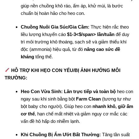
giúp nền chuồng khô ráo, ấm áp, khử mùi, là bước
chuẩn bị hoàn hảo cho heo con.
Chuồng Nuôi Gia Súc/Gia Cầm:
Thực hiện rắc theo
liều lượng khuyến cáo
$1-3<$/span> lần/tuần
để duy
trì môi trường khô thoáng, sạch sẽ và giảm thiểu khí
độc (ammonia) hiệu quả, từ đó
nâng cao sức đề
kháng
tổng thể.
HỖ TRỢ KHI HẸO CON YẾU/BỊ ẢNH HƯỞNG MÔI
TRƯỜNG:
Heo Con Vừa Sinh:
Lăn trực tiếp và toàn bộ
heo con
ngay sau khi sinh bằng bột
Farm Clean
(tương tự như
bột baby cho người). Giúp heo con
nhanh khô, giữ ấm
cơ thể
, hạn chế mất nhiệt và giảm nguy cơ mắc các
vấn đề hô hấp do nhiễm lạnh.
Khi Chuồng Bị Ẩm Ướt Bất Thường:
Tăng tần suất