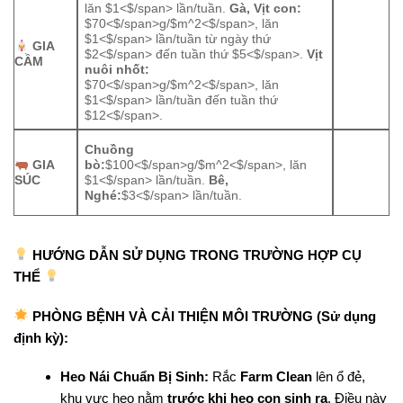
lăn
$1<$/span> lần/tuần.
Gà, Vịt con:
$70<$/span>g/
$m^2<$/span>, lăn
$1<$/span> lần/tuần từ ngày thứ
GIA
$2<$/span> đến tuần thứ
$5<$/span>.
Vịt
CẦM
nuôi nhốt:
$70<$/span>g/
$m^2<$/span>, lăn
$1<$/span> lần/tuần đến tuần thứ
$12<$/span>.
Chuồng
bò:
$100<$/span>g/
$m^2<$/span>, lăn
GIA
$1<$/span> lần/tuần.
Bê,
SÚC
Nghé:
$3<$/span> lần/tuần.
HƯỚNG DẪN SỬ DỤNG TRONG TRƯỜNG HỢP CỤ
THỂ
PHÒNG BỆNH VÀ CẢI THIỆN MÔI TRƯỜNG (Sử dụng
định kỳ):
Heo Nái Chuẩn Bị Sinh:
Rắc
Farm Clean
lên ổ đẻ,
khu vực heo nằm
trước khi heo con sinh ra
. Điều này