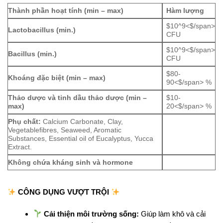
Thành phần hoạt tính (min – max)
Hàm lượng
$10^9<$/span>
Lactobacillus (min.)
CFU
$10^9<$/span>
Bacillus (min.)
CFU
$80-
Khoáng đặc biệt (min – max)
90<$/span> %
Thảo dược và tinh dầu thảo dược (min –
$10-
max)
20<$/span> %
Phụ chất:
Calcium Carbonate, Clay,
Vegetablefibres, Seaweed, Aromatic
Substances, Essential oil of Eucalyptus, Yucca
Extract.
Không chứa kháng sinh và hormone
CÔNG DỤNG VƯỢT TRỘI
Cải thiện môi trường sống:
Giúp làm khô và cải