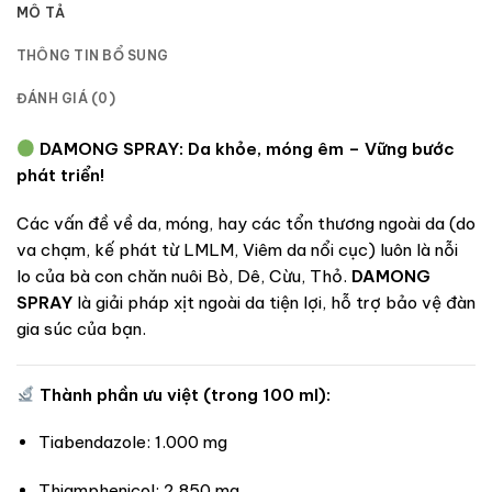
MÔ TẢ
THÔNG TIN BỔ SUNG
ĐÁNH GIÁ (0)
DAMONG SPRAY: Da khỏe, móng êm – Vững bước
phát triển!
Các vấn đề về da, móng, hay các tổn thương ngoài da (do
va chạm, kế phát từ LMLM, Viêm da nổi cục) luôn là nỗi
lo của bà con chăn nuôi Bò, Dê, Cừu, Thỏ.
DAMONG
SPRAY
là giải pháp xịt ngoài da tiện lợi, hỗ trợ bảo vệ đàn
gia súc của bạn.
Thành phần ưu việt (trong 100 ml):
Tiabendazole: 1.000 mg
Thiamphenicol: 2.850 mg