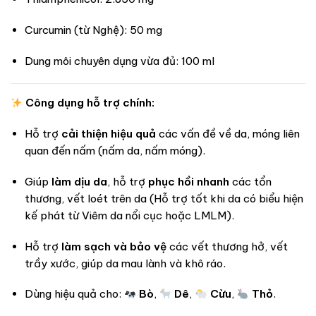
Curcumin (từ Nghệ): 50 mg
Dung môi chuyên dụng vừa đủ: 100 ml
Công dụng hỗ trợ chính:
Hỗ trợ
cải thiện hiệu quả
các vấn đề về da, móng liên
quan đến nấm (nấm da, nấm móng).
Giúp
làm dịu da
, hỗ trợ
phục hồi nhanh
các tổn
thương, vết loét trên da (Hỗ trợ tốt khi da có biểu hiện
kế phát từ Viêm da nổi cục hoặc LMLM).
Hỗ trợ
làm sạch và bảo vệ
các vết thương hở, vết
trầy xước, giúp da mau lành và khô ráo.
Dùng hiệu quả cho:
Bò
,
Dê
,
Cừu
,
Thỏ
.