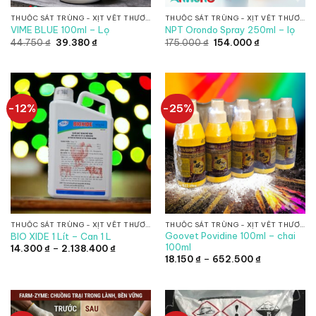
THUỐC SÁT TRÙNG - XỊT VẾT THƯƠNG
THUỐC SÁT TRÙNG - XỊT VẾT THƯƠNG
VIME BLUE 100ml – Lọ
NPT Orondo Spray 250ml – lọ
Giá
Giá
Giá
Giá
44.750
₫
39.380
₫
175.000
₫
154.000
₫
gốc
hiện
gốc
hiện
là:
tại
là:
tại
44.750 ₫.
là:
175.000 ₫.
là:
39.380 ₫.
154.000 ₫.
-12%
-25%
THUỐC SÁT TRÙNG - XỊT VẾT THƯƠNG
THUỐC SÁT TRÙNG - XỊT VẾT THƯƠNG
Goovet Povidine 100ml – chai
BIO XIDE 1 Lít – Can 1 L
100ml
Khoảng
14.300
₫
–
2.138.400
₫
giá:
Khoảng
18.150
₫
–
652.500
₫
từ
giá:
14.300 ₫
từ
đến
18.150 ₫
2.138.400 ₫
đến
652.500 ₫