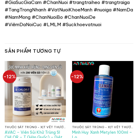
#GiaSucGiaCam #ChanNuoi #trangtraiheo #trangtraiga
#TangTrongNhanh #VatNuoiKhoeManh #nuoiga #NamDa
#NamMong #ChanNuoiBo #ChanNuoiDe
#ViêmDaNoiCuc #LMLM #Suckhoevatnuoi
SẢN PHẨM TƯƠNG TỰ
-12%
-12%
THUỐC SÁT TRÙNG - XỊT VẾT THƯƠNG
THUỐC SÁT TRÙNG - XỊT VẾT THƯƠNG
AVAC – Viên Sủi Khử Trùng SI
Minh Huy Xanh Metylen 100ml –
CHLOR – T (Hàn Quốc) – Diệt
Lọ