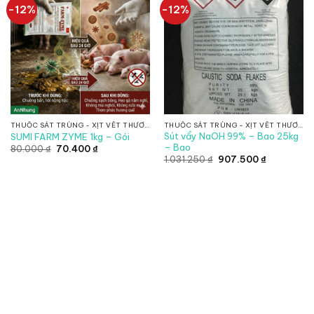
-12%
-12%
THUỐC SÁT TRÙNG - XỊT VẾT THƯƠNG
THUỐC SÁT TRÙNG - XỊT VẾT THƯƠNG
Sút vẩy NaOH 99% – Bao 25kg
SUMI FARM ZYME 1kg – Gói
– Bao
Giá
Giá
80.000
₫
70.400
₫
gốc
hiện
Giá
Giá
1.031.250
₫
907.500
₫
là:
tại
gốc
hiện
80.000 ₫.
là:
là:
tại
70.400 ₫.
1.031.250 ₫.
là:
907.500 ₫.