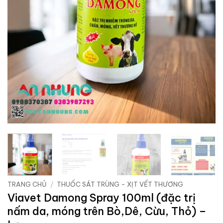
TRANG CHỦ
/
THUỐC SÁT TRÙNG - XỊT VẾT THƯƠNG
Viavet Damong Spray 100ml (đặc trị
nấm da, móng trên Bò,Dê, Cừu, Thỏ) –