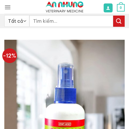
Bỏ
0
qua
nội
Tìm
dung
kiếm:
-12%