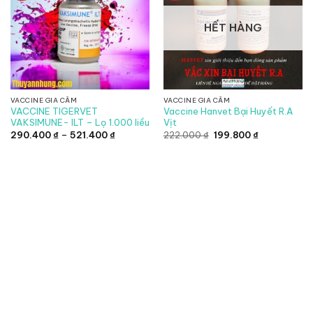
HẾT HÀNG
VACCINE GIA CẦM
VACCINE GIA CẦM
VACCINE TIGERVET
Vaccine Hanvet Bại Huyết R.A
VAKSIMUNE- ILT – Lọ 1.000 liều
Vịt
Khoảng
Giá
Giá
290.400
₫
–
521.400
₫
222.000
₫
199.800
₫
giá:
gốc
hiện
từ
là:
tại
290.400 ₫
222.000 ₫.
là:
đến
199.800 ₫.
521.400 ₫