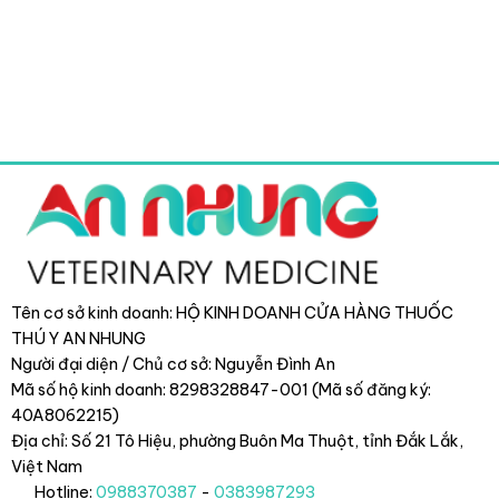
Tên cơ sở kinh doanh: HỘ KINH DOANH CỬA HÀNG THUỐC
THÚ Y AN NHUNG
Người đại diện / Chủ cơ sở: Nguyễn Đình An
Mã số hộ kinh doanh: 8298328847-001 (Mã số đăng ký:
40A8062215)
Địa chỉ: Số 21 Tô Hiệu, phường Buôn Ma Thuột, tỉnh Đắk Lắk
,
Việt Nam
Hotline:
0988370387
-
0383987293