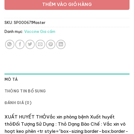
THÊM VÀO GIỎ HÀNG
SKU:
SP000671Master
Danh mục:
Vaccine Gia cầm
MÔ TẢ
THÔNG TIN BỔ SUNG
ĐÁNH GIÁ (0)
XUẤT HUYẾT THỎVắc xin phòng bệnh Xuất huyết
thỏĐối Tượng Sử Dụng : Thỏ Dạng Bào Chế : Vắc xin vô
hoạt keo phèn <tr style="box-sizing:border-box;border-