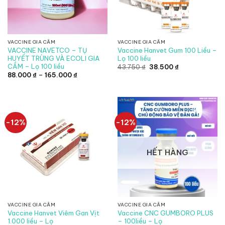
VACCINE GIA CẦM
VACCINE GIA CẦM
VACCINE NAVETCO – TỤ
Vaccine Hanvet Gum 100 Liều –
HUYẾT TRÙNG VÀ ECOLI GIA
Lọ 100 liều
CẦM – Lọ 100 liều
Giá
Giá
43.750
₫
38.500
₫
gốc
hiện
Khoảng
88.000
₫
–
165.000
₫
là:
tại
giá:
43.750 ₫.
là:
từ
38.500 ₫.
88.000 ₫
đến
165.000 ₫
-12%
-12%
HẾT HÀNG
VACCINE GIA CẦM
VACCINE GIA CẦM
Vaccine Hanvet Viêm Gan Vịt
Vaccine CNC GUMBORO PLUS
1.000 liều – Lọ
– 100liều – Lọ