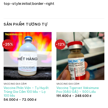
top-style:initial;border-right
SẢN PHẨM TƯƠNG TỰ
-25%
-12%
HẾT HÀNG
VACCINE GIA CẦM
VACCINE GIA CẦM
Vaccine Phân Viện – Tụ Huyết
Vaccine Tigervet Vaksimune
Trùng Gia Cầm 100 liều – Lọ
Pox (ĐẬU GÀ) – 500 Liều
100 liều
Khoảng
191.400
₫
–
248.600
₫
giá:
Khoảng
54.000
₫
–
72.000
₫
từ
giá:
191.400 ₫
từ
đến