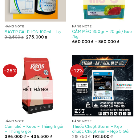
HÀNG NOTE
HÀNG NOTE
CÁM MÈO 350gr – 20 gói/ Bao
BAYER CALPHON 100ml – Lọ
7kg
Giá
Giá
312.500
₫
275.000
₫
gốc
hiện
Khoảng
660.000
₫
–
860.000
₫
là:
tại
giá:
312.500 ₫.
là:
từ
275.000 ₫.
660.000 
đến
860.000 
-25%
-12%
HẾT HÀNG
HÀNG NOTE
HÀNG NOTE
Cám chó – Keos – Thùng 6 gói
Thuốc Chuột Storm – Kẹo
– Thùng 6 gói
chuột, Chuột viên – Hộp 5 Gói
Khoảng
Giá
Giá
396.000
₫
–
436.500
₫
218.750
₫
192.500
₫