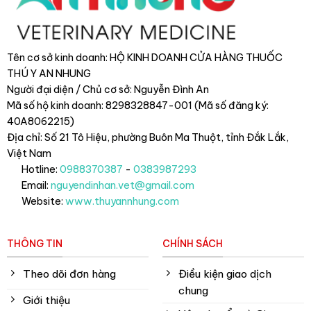
Tên cơ sở kinh doanh: HỘ KINH DOANH CỬA HÀNG THUỐC
THÚ Y AN NHUNG
Người đại diện / Chủ cơ sở: Nguyễn Đình An
Mã số hộ kinh doanh: 8298328847-001 (Mã số đăng ký:
40A8062215)
Địa chỉ: Số 21 Tô Hiệu, phường Buôn Ma Thuột, tỉnh Đắk Lắk
,
Việt Nam
Hotline:
0988370387
-
0383987293
Email:
nguyendinhan.vet@gmail.com
Website:
www.thuyannhung.com
THÔNG TIN
CHÍNH SÁCH
Theo dõi đơn hàng
Điều kiện giao dịch
chung
Giới thiệu