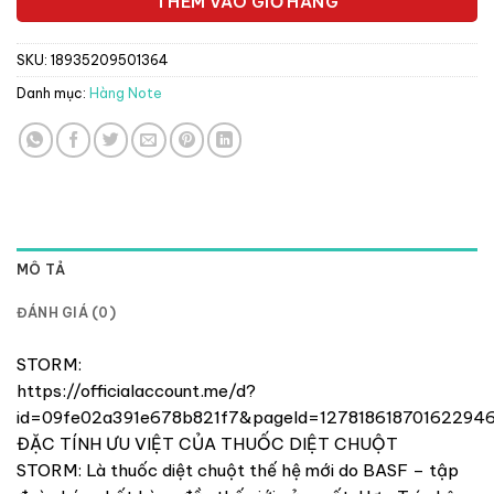
THÊM VÀO GIỎ HÀNG
SKU:
18935209501364
Danh mục:
Hàng Note
MÔ TẢ
ĐÁNH GIÁ (0)
STORM:
https://officialaccount.me/d?
id=09fe02a391e678b821f7&pageId=12781861870162294
ĐẶC TÍNH ƯU VIỆT CỦA THUỐC DIỆT CHUỘT
STORM: Là thuốc diệt chuột thế hệ mới do BASF – tập