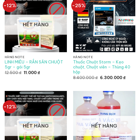
-12%
-25%
HẾT HÀNG
HÀNG NOTE
HÀNG NOTE
LINH MIÊU – RẮN SĂN CHUỘT
Thuốc Chuột Storm – Kẹo
5gr – gói 5gr
chuột, Chuột viên – Thùng 40
hộp
Giá
Giá
12.500
₫
11.000
₫
gốc
hiện
Giá
Giá
8.400.000
₫
6.300.000
₫
là:
tại
gốc
hiện
12.500 ₫.
là:
là:
tại
11.000 ₫.
8.400.000 ₫.
là:
6.300.
-12%
HẾT HÀNG
HẾT HÀNG