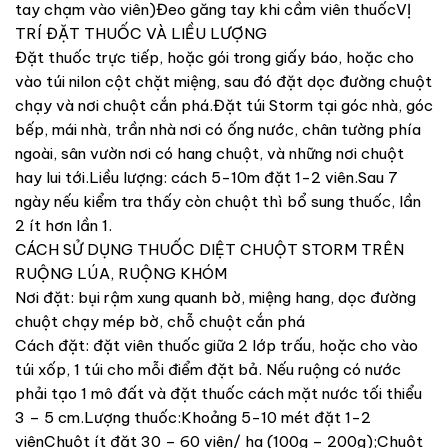
tay chạm vào viên)Đeo găng tay khi cầm viên thuốcVỊ
TRÍ ĐẶT THUỐC VÀ LIỀU LƯỢNG
Đặt thuốc trực tiếp, hoặc gói trong giấy báo, hoặc cho
vào túi nilon cột chặt miệng, sau đó đặt dọc đường chuột
chạy và nơi chuột cắn phá.Đặt túi Storm tại góc nhà, góc
bếp, mái nhà, trần nhà nơi có ống nước, chân tường phía
ngoài, sân vườn nơi có hang chuột, và những nơi chuột
hay lui tới.Liều lượng: cách 5-10m đặt 1-2 viên.Sau 7
ngày nếu kiểm tra thấy còn chuột thì bổ sung thuốc, lần
2 ít hơn lần 1.
CÁCH SỬ DỤNG THUỐC DIỆT CHUỘT STORM TRÊN
RUỘNG LÚA, RUỘNG KHÓM
Nơi đặt: bụi rậm xung quanh bờ, miệng hang, dọc đường
chuột chạy mép bờ, chỗ chuột cắn phá
Cách đặt: đặt viên thuốc giữa 2 lớp trấu, hoặc cho vào
túi xốp, 1 túi cho mỗi điểm đặt bả. Nếu ruộng có nước
phải tạo 1 mô đất và đặt thuốc cách mặt nước tối thiểu
3 – 5 cm.Lượng thuốc:Khoảng 5-10 mét đặt 1-2
viênChuột ít đặt 30 – 60 viên/ ha (100g – 200g);Chuột