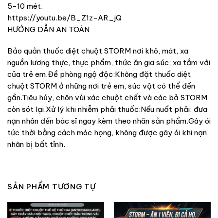
5-10 mét.
https://youtu.be/B_Z1z-AR_jQ
HƯỚNG DẪN AN TOÀN
Bảo quản thuốc diệt chuột STORM nơi khô, mát, xa
nguồn lương thực, thực phẩm, thức ăn gia súc; xa tầm với
của trẻ em.Đề phòng ngộ độc:Không đặt thuốc diệt
chuột STORM ở những nơi trẻ em, súc vật có thể đến
gần.Tiêu hủy, chôn vùi xác chuột chết và các bả STORM
còn sót lại.Xử lý khi nhiễm phải thuốc:Nếu nuốt phải: đưa
nạn nhân đến bác sĩ ngay kèm theo nhãn sản phẩm.Gây ói
tức thời bằng cách móc họng, không được gây ói khi nạn
nhân bị bất tỉnh.
SẢN PHẨM TƯƠNG TỰ