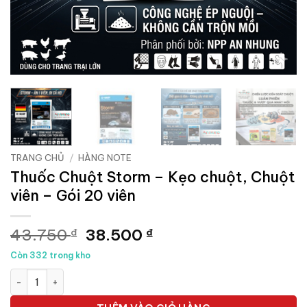
TRANG CHỦ
/
HÀNG NOTE
Thuốc Chuột Storm – Kẹo chuột, Chuột
viên – Gói 20 viên
Giá
Giá
43.750
38.500
₫
₫
gốc
hiện
Còn 332 trong kho
là:
tại
Thuốc Chuột Storm - Kẹo chuột, Chuột viên - Gói 20 viên số l
43.750 ₫.
là:
38.500 ₫.