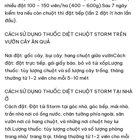
nhiều đặt 100 – 150 viên/ha (400 – 600g).Sau 7 ngày
kiểm tra nếu còn chuột thì đặt tiếp (lần 2 đặt ít hơn lần
đầu).
CÁCH SỬ DỤNG THUỐC DIỆT CHUỘT STORM TRÊN
VƯỜN CÂY ĂN QUẢ
Nơi đặt: gốc cây, bụi cây, hang chuột giữa vườnCách
đặt: đặt trực tiếp, gói giấy báo, bỏ vô túi xốpLượng
thuốc: tùy lượng chuột và số lượng cây trồng, thông
thường từ 1-2 viên cho mỗi 5-10 mét
CÁCH SỬ DỤNG THUỐC DIỆT CHUỘT STORM TẠI NHÀ
Ở
Cách đặt: Đặt túi Storm tại góc nhà, góc bếp, mái nhà,
trần nhà nơi có ống nước, chân tường phía ngoài, sân
vườn nơi có hang chuột, và những nơi chuột hay lui
tới.Lượng thuốc: tùy lượng chuột và số lượng phòng
trong nhà/ trang trại, thông thường từ 1-2 viên cho mỗi