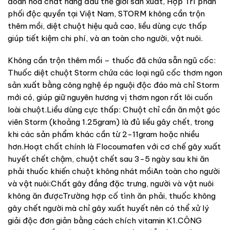
đoàn hóa chất hàng đầu thế giới sản xuất, Hợp Trí phân
phối độc quyền tại Việt Nam, STORM không cần trộn
thêm mồi, diệt chuột hiệu quả cao, liều dùng cực thấp
giúp tiết kiệm chi phí, và an toàn cho người, vật nuôi.
Không cần trộn thêm mồi – thuốc đã chứa sẵn ngũ cốc:
Thuốc diệt chuột Storm chứa các loại ngũ cốc thơm ngon
sản xuất bằng công nghệ ép nguội độc đáo mà chỉ Storm
mới có, giúp giữ nguyên hương vị thơm ngon rất lôi cuốn
loài chuột.Liều dùng cực thấp: Chuột chỉ cần ăn một góc
viên Storm (khoảng 1.25gram) là đủ liều gây chết, trong
khi các sản phẩm khác cần từ 2-11gram hoặc nhiều
hơn.Hoạt chất chính là Flocoumafen với cơ chế gây xuất
huyết chết chậm, chuột chết sau 3-5 ngày sau khi ăn
phải thuốc khiến chuột không nhát mồiAn toàn cho người
và vật nuôi:Chất gây đắng đặc trưng, người và vật nuôi
không ăn đượcTrường hợp cố tình ăn phải, thuốc không
gây chết người mà chỉ gây xuất huyết nên có thể xử lý
giải độc đơn giản bằng cách chích vitamin K1.CÔNG