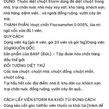
DỤNG: Thuốc diệt chuột Storm dùng để diệt chuột trong
nhà, trại chăn nuôi, nhà máy xay xát, kho tàng, khách sạn,
nhà hàng, bệnh viện… và ngoài đồng ruộng, vườn cây ăn
trái.
THÀNH PHẦN: Hoạt chất Flocoumafen 0.005%, lúa mì
ngũ cốc vừa đủ 1 viên.
QUY CÁCH
Dạng viên 4g (gói 4 viên, gói 20 viên và gói 1kg)Dạng viên
20gNGUỒN GỐC
Sản phẩm của BASF (Đức) – Tập đoàn hóa chất hàng
đầu thế giới
ĐỐI TƯỢNG DIỆT TRỪ
Các loài chuột: chuột nhà, chuột đồng, chuột nhắt,
chuột cống…
Tại hầu hết các địa điểm: nhà ở, khu dân cư, khách sạn,
trại chăn nuôi, đồng ruộng, vườn cây ăn quả…
CÁCH LẤY VIÊN STORM RA KHỎI TÚI ĐÚNG CÁCH
Dùng kéo cắt góc túiRắc viên thuốc ra khỏi túi (tránh để