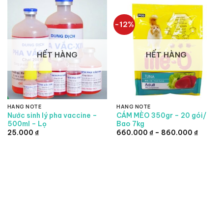
6.300.000 ₫.
-12%
HẾT HÀNG
HẾT HÀNG
HÀNG NOTE
HÀNG NOTE
Nước sinh lý pha vaccine –
CÁM MÈO 350gr – 20 gói/
500ml – Lọ
Bao 7kg
Khoản
25.000
₫
660.000
₫
–
860.000
₫
giá:
từ
660.0
đến
860.0