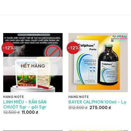
-12%
-12%
HẾT HÀNG
HÀNG NOTE
HÀNG NOTE
LINH MIÊU – RẮN SĂN
BAYER CALPHON 100ml – Lọ
CHUỘT 5gr – gói 5gr
Giá
Giá
312.500
₫
275.000
₫
gốc
hiện
Giá
Giá
12.500
₫
11.000
₫
là:
tại
gốc
hiện
312.500 ₫.
là:
là:
tại
275.000 ₫
12.500 ₫.
là:
11.000 ₫.