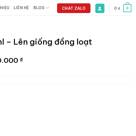
THIỆU
LIÊN HỆ
BLOG
CHAT ZALO
0
₫
0
 – Lên giống đồng loạt
Giá
0.000
₫
hiện
tại
0.000 ₫.
là:
2.700.000 ₫.