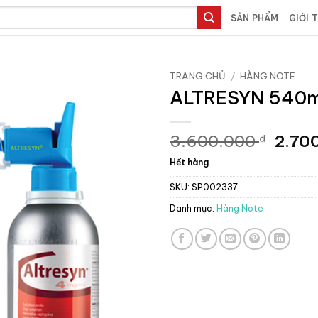
SẢN PHẨM
GIỚI 
TRANG CHỦ
/
HÀNG NOTE
ALTRESYN 540ml
Giá
3.600.000
2.70
₫
gốc
Hết hàng
là:
3.60
SKU:
SP002337
Danh mục:
Hàng Note