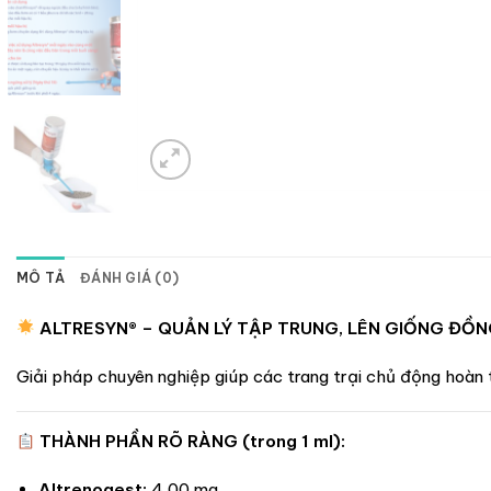
MÔ TẢ
ĐÁNH GIÁ (0)
ALTRESYN® – QUẢN LÝ TẬP TRUNG, LÊN GIỐNG ĐỒN
Giải pháp chuyên nghiệp giúp các trang trại chủ động hoàn 
THÀNH PHẦN RÕ RÀNG (trong 1 ml):
Altrenogest:
4.00 mg