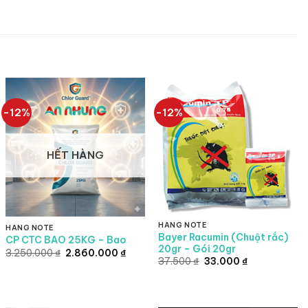
-12%
-12%
HẾT HÀNG
HÀNG NOTE
HÀNG NOTE
Bayer Racumin (Chuột rắc)
CP CTC BAO 25KG – Bao
20gr – Gói 20gr
Giá
Giá
3.250.000
₫
2.860.000
₫
Giá
Giá
gốc
hiện
37.500
₫
33.000
₫
gốc
hiện
là:
tại
là:
tại
3.250.000 ₫.
là:
37.500 ₫.
là:
.
2.860.000 ₫.
33.000 ₫.