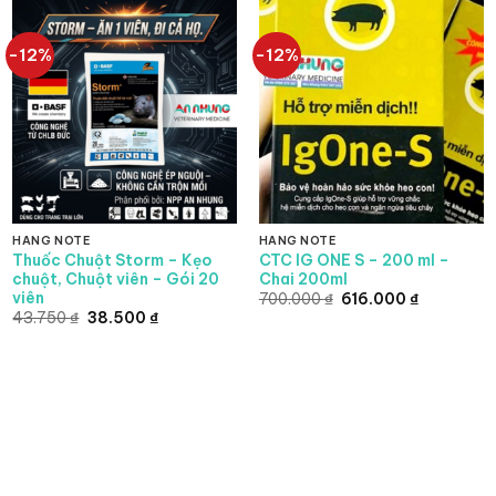
-12%
-12%
HÀNG NOTE
HÀNG NOTE
Thuốc Chuột Storm – Kẹo
CTC IG ONE S – 200 ml –
chuột, Chuột viên – Gói 20
Chai 200ml
viên
g
Giá
Giá
700.000
₫
616.000
₫
gốc
hiện
Giá
Giá
43.750
₫
38.500
₫
là:
tại
gốc
hiện
00 ₫
700.000 ₫.
là:
là:
tại
616.000 ₫
43.750 ₫.
là:
00 ₫
38.500 ₫.