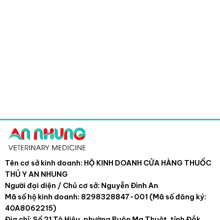
Tên cơ sở kinh doanh: HỘ KINH DOANH CỬA HÀNG THUỐC
THÚ Y AN NHUNG
Người đại diện / Chủ cơ sở: Nguyễn Đình An
Mã số hộ kinh doanh: 8298328847-001 (Mã số đăng ký:
40A8062215)
Địa chỉ: Số 21 Tô Hiệu, phường Buôn Ma Thuột, tỉnh Đắk