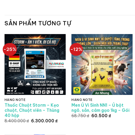
SẢN PHẨM TƯƠNG TỰ
-25%
-12%
HÀNG NOTE
HÀNG NOTE
Thuốc Chuột Storm – Kẹo
Men Ủ Vi Sinh NN1 – Ủ bột
chuột, Chuột viên – Thùng
ngô, sắn, cám gạo 1kg – Gói
40 hộp
Giá
Giá
68.750
₫
60.500
₫
gốc
hiện
Giá
Giá
8.400.000
₫
6.300.000
₫
là:
tại
gốc
hiện
68.750 ₫.
là:
là:
tại
60.500 ₫.
8.400.000 ₫.
là: