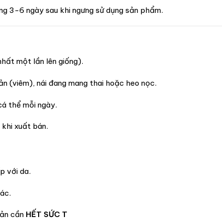
oảng 3-6 ngày sau khi ngưng sử dụng sản phẩm.
nhất một lần lên giống).
n (viêm), nái đang mang thai hoặc heo nọc.
á thể mỗi ngày.
 khi xuất bán.
p với da.
ác.
sản cần
HẾT SỨC T