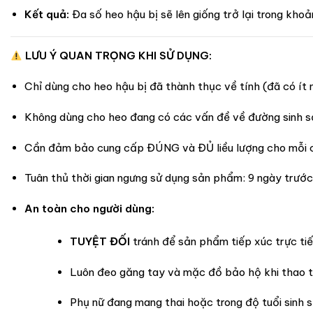
Kết quả:
Đa số heo hậu bị sẽ lên giống trở lại trong kh
LƯU Ý QUAN TRỌNG KHI SỬ DỤNG:
Chỉ dùng cho heo hậu bị đã thành thục về tính (đã có ít 
Không dùng cho heo đang có các vấn đề về đường sinh sả
Cần đảm bảo cung cấp ĐÚNG và ĐỦ liều lượng cho mỗi c
Tuân thủ thời gian ngưng sử dụng sản phẩm: 9 ngày trước
An toàn cho người dùng:
TUYỆT ĐỐI
tránh để sản phẩm tiếp xúc trực tiế
Luôn đeo găng tay và mặc đồ bảo hộ khi thao t
Phụ nữ đang mang thai hoặc trong độ tuổi sinh 