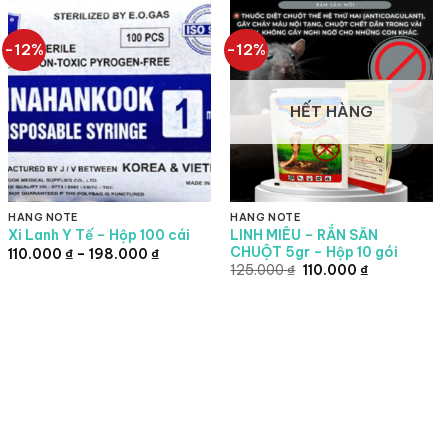
-12%
-12%
HẾT HÀNG
HÀNG NOTE
HÀNG NOTE
LINH MIÊU – RẮN SĂN
Xi Lanh Y Tế – Hộp 100 cái
CHUỘT 5gr – Hộp 10 gói
Khoảng
110.000
₫
–
198.000
₫
giá:
Giá
Giá
125.000
₫
110.000
₫
từ
gốc
hiện
110.000 ₫
là:
tại
đến
125.000 ₫.
là:
198.000 ₫
.
110.000 ₫.