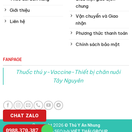
chung
Giới thiệu
Vận chuyển và Giao
Liên hệ
nhận
Phương thức thanh toán
Chính sách bảo mật
FANPAGE
Thuốc thú y-Vaccine-Thiết bị chăn nuôi
Tây Nguyên
CHAT ZALO
Copyright 2026 ©
Thú Y An Nhung
0988.370.387
Thiết kế web & SEO bởi
VIỆT THÁI GROUP