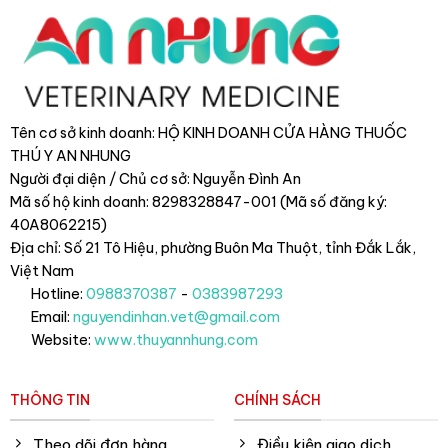
Tên cơ sở kinh doanh: HỘ KINH DOANH CỬA HÀNG THUỐC
THÚ Y AN NHUNG
Người đại diện / Chủ cơ sở: Nguyễn Đình An
Mã số hộ kinh doanh: 8298328847-001 (Mã số đăng ký:
40A8062215)
Địa chỉ: Số 21 Tô Hiệu, phường Buôn Ma Thuột, tỉnh Đắk Lắk
,
Việt Nam
Hotline:
0988370387
-
0383987293
Email:
nguyendinhan.vet@gmail.com
Website:
www.thuyannhung.com
THÔNG TIN
CHÍNH SÁCH
Theo dõi đơn hàng
Điều kiện giao dịch