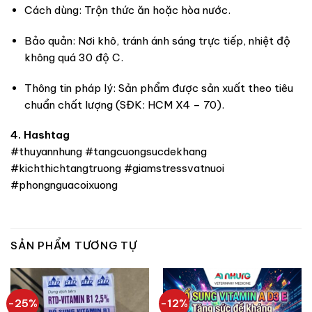
Cách dùng: Trộn thức ăn hoặc hòa nước.
Bảo quản: Nơi khô, tránh ánh sáng trực tiếp, nhiệt độ
không quá 30 độ C.
Thông tin pháp lý: Sản phẩm được sản xuất theo tiêu
chuẩn chất lượng (SĐK: HCM X4 – 70).
4. Hashtag
#thuyannhung #tangcuongsucdekhang
#kichthichtangtruong #giamstressvatnuoi
#phongnguacoixuong
SẢN PHẨM TƯƠNG TỰ
-25%
-12%