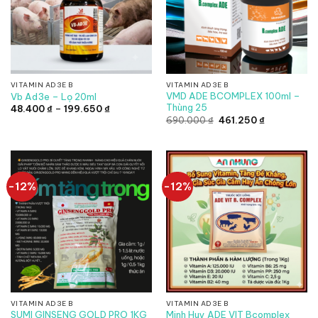
VITAMIN AD3E B
VITAMIN AD3E B
VMD ADE BCOMPLEX 100ml –
Vb Ad3e – Lọ 20ml
Thùng 25
Khoảng
48.400
₫
–
199.650
₫
giá:
Giá
Giá
690.000
₫
461.250
₫
từ
gốc
hiện
48.400 ₫
là:
tại
đến
690.000 ₫.
là:
199.650 ₫
461.250 ₫.
-12%
-12%
VITAMIN AD3E B
VITAMIN AD3E B
SUMI GINSENG GOLD PRO 1KG
Minh Huy ADE VIT Bcomplex