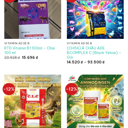
VITAMIN AD3E B
VITAMIN AD3E B
RTD Vitamin B1 100ml – Chai
(CH56) Á CHÂU ADE
100 ml
BCOMPLEX C (Black Yelow) –
Gói
Giá
Giá
20.928
₫
15.696
₫
gốc
hiện
Khoảng
14.520
₫
–
93.500
₫
là:
tại
giá:
20.928 ₫.
là:
từ
15.696 ₫.
14.520 ₫
đến
93.500 ₫
-12%
-12%