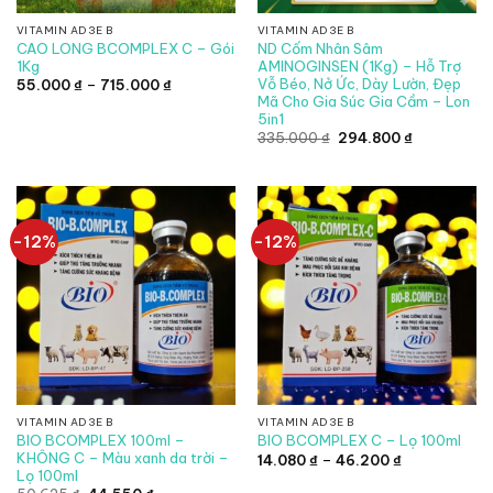
VITAMIN AD3E B
VITAMIN AD3E B
CAO LONG BCOMPLEX C – Gói
ND Cốm Nhân Sâm
1Kg
AMINOGINSEN (1Kg) – Hỗ Trợ
Vỗ Béo, Nở Ức, Dày Lườn, Đẹp
Khoảng
55.000
₫
–
715.000
₫
giá:
Mã Cho Gia Súc Gia Cầm – Lon
từ
5in1
55.000 ₫
đến
Giá
Giá
335.000
₫
294.800
₫
715.000 ₫
gốc
hiện
là:
tại
335.000 ₫.
là:
294.800 ₫.
-12%
-12%
VITAMIN AD3E B
VITAMIN AD3E B
BIO BCOMPLEX 100ml –
BIO BCOMPLEX C – Lọ 100ml
KHÔNG C – Màu xanh da trời –
Khoảng
14.080
₫
–
46.200
₫
giá:
Lọ 100ml
từ
Giá
Giá