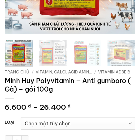
TRANG CHỦ
/
VITAMIN, CALCI, ACID AMIN...
/
VITAMIN AD3E B
Minh Huy Polyvitamin – Anti gumboro (
Gà) – gói 100g
Khoảng
6.600
–
26.400
₫
₫
giá:
từ
LOẠI
6.600 ₫
đến
Minh Huy Polyvitamin - Anti gumboro ( Gà) - gói 100g số lượng