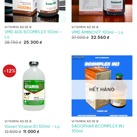
VITAMIN AD3E B
VITAMIN AD3E B
VMD ADE BCOMPLEX 100ml –
VMD AMINOVIT 100ml – Lọ
Lọ
Giá
Giá
37.000
₫
32.560
₫
gốc
hiện
Giá
Giá
28.750
₫
25.300
₫
là:
tại
gốc
hiện
37.000 ₫.
là:
là:
tại
32.560 ₫.
28.750 ₫.
là:
25.300 ₫.
-12%
HẾT HÀNG
VITAMIN AD3E B
VITAMIN AD3E B
SAGOPHAR BCOMPLEX INJ
Viavet Vitamin B1 100ml – Lọ
100ml
Giá
Giá
12.500
₫
11.000
₫
gốc
hiện