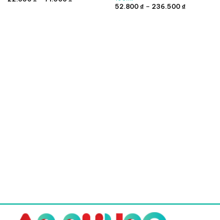
giá:
Khoảng
52.800
₫
–
236.500
₫
từ
giá:
22.550 ₫
từ
đến
52.800 ₫
71.500 ₫
đến
236.500 ₫