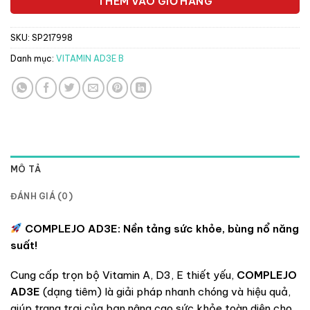
THÊM VÀO GIỎ HÀNG
SKU:
SP217998
Danh mục:
VITAMIN AD3E B
MÔ TẢ
ĐÁNH GIÁ (0)
COMPLEJO AD3E: Nền tảng sức khỏe, bùng nổ năng
suất!
Cung cấp trọn bộ Vitamin A, D3, E thiết yếu,
COMPLEJO
AD3E
(dạng tiêm) là giải pháp nhanh chóng và hiệu quả,
giúp trang trại của bạn nâng cao sức khỏe toàn diện cho