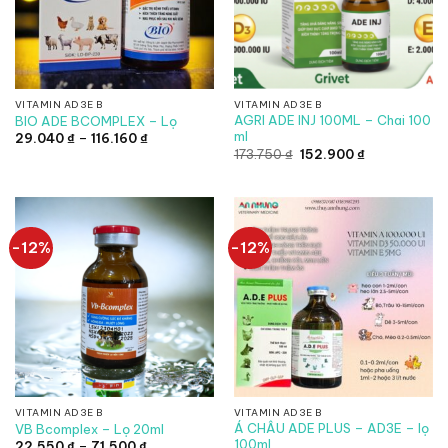
VITAMIN AD3E B
VITAMIN AD3E B
AGRI ADE INJ 100ML – Chai 100
BIO ADE BCOMPLEX – Lọ
ml
Khoảng
29.040
₫
–
116.160
₫
giá:
Giá
Giá
173.750
₫
152.900
₫
từ
gốc
hiện
29.040 ₫
là:
tại
đến
173.750 ₫.
là:
116.160 ₫
152.900 ₫.
-12%
-12%
VITAMIN AD3E B
VITAMIN AD3E B
Á CHÂU ADE PLUS – AD3E – lọ
VB Bcomplex – Lọ 20ml
100ml
Khoảng
22.550
₫
–
71.500
₫