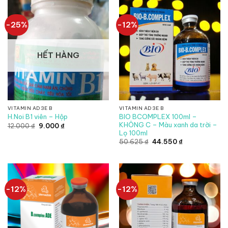
-25%
-12%
HẾT HÀNG
VITAMIN AD3E B
VITAMIN AD3E B
BIO BCOMPLEX 100ml –
H.Noi B1 viên – Hộp
KHÔNG C – Màu xanh da trời –
Giá
Giá
12.000
₫
9.000
₫
gốc
hiện
Lọ 100ml
là:
tại
Giá
Giá
50.625
₫
44.550
₫
12.000 ₫.
là:
gốc
hiện
9.000 ₫.
là:
tại
50.625 ₫.
là:
44.550 ₫.
-12%
-12%