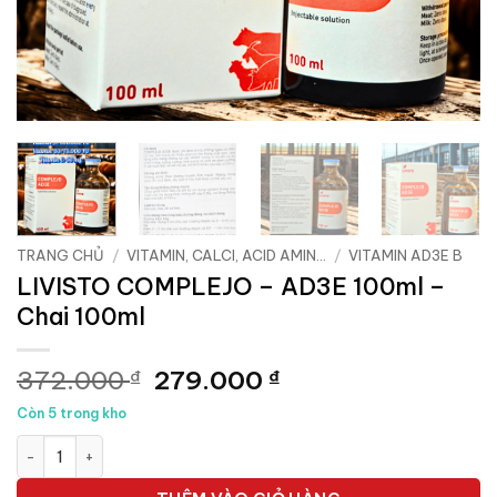
TRANG CHỦ
/
VITAMIN, CALCI, ACID AMIN...
/
VITAMIN AD3E B
LIVISTO COMPLEJO – AD3E 100ml –
Chai 100ml
Giá
Giá
372.000
279.000
₫
₫
gốc
hiện
Còn 5 trong kho
là:
tại
LIVISTO COMPLEJO - AD3E 100ml - Chai 100ml số lượng
372.000 ₫.
là:
279.000 ₫.