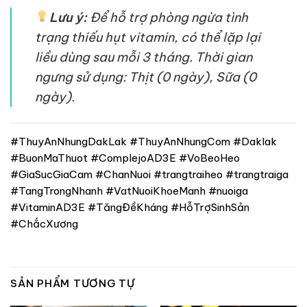
Lưu ý:
Để hỗ trợ phòng ngừa tình
trạng thiếu hụt vitamin, có thể lặp lại
liều dùng sau mỗi 3 tháng. Thời gian
ngưng sử dụng: Thịt (0 ngày), Sữa (0
ngày).
#ThuyAnNhungDakLak #ThuyAnNhungCom #Daklak
#BuonMaThuot #ComplejoAD3E #VoBeoHeo
#GiaSucGiaCam #ChanNuoi #trangtraiheo #trangtraiga
#TangTrongNhanh #VatNuoiKhoeManh #nuoiga
#VitaminAD3E #TăngĐềKháng #HỗTrợSinhSản
#ChắcXương
SẢN PHẨM TƯƠNG TỰ