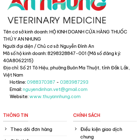
Tên cơ sở kinh doanh: HỘ KINH DOANH CỬA HÀNG THUỐC
THÚ Y AN NHUNG
Người đại diện / Chủ cơ sở: Nguyễn Đình An
Mã số hộ kinh doanh: 8298328847-001 (Mã số đăng ký:
40A8062215)
Địa chỉ: Số 21 Tô Hiệu, phường Buôn Ma Thuột, tỉnh Đắk Lắk
,
Việt Nam
Hotline:
0988370387
-
0383987293
Email:
nguyendinhan.vet@gmail.com
Website:
www.thuyannhung.com
THÔNG TIN
CHÍNH SÁCH
Theo dõi đơn hàng
Điều kiện giao dịch
chung