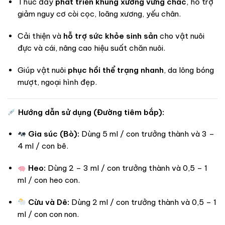
Thúc đẩy
phát triển khung xương vững chắc
, hỗ trợ
giảm nguy cơ còi cọc, loãng xương, yếu chân.
Cải thiện và
hỗ trợ sức khỏe sinh sản
cho vật nuôi
đực và cái, nâng cao hiệu suất chăn nuôi.
Giúp vật nuôi
phục hồi thể trạng nhanh
, da lông bóng
mượt, ngoại hình đẹp.
Hướng dẫn sử dụng (Đường tiêm bắp):
Gia súc (Bò):
Dùng 5 ml / con trưởng thành và 3 –
4 ml / con bê.
Heo:
Dùng 2 – 3 ml / con trưởng thành và 0,5 – 1
ml / con heo con.
Cừu và Dê:
Dùng 2 ml / con trưởng thành và 0,5 – 1
ml / con con non.